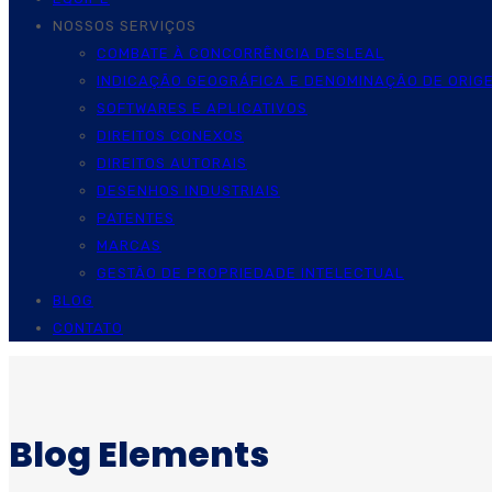
NOSSOS SERVIÇOS
COMBATE À CONCORRÊNCIA DESLEAL
INDICAÇÃO GEOGRÁFICA E DENOMINAÇÃO DE ORIG
SOFTWARES E APLICATIVOS
DIREITOS CONEXOS
DIREITOS AUTORAIS
DESENHOS INDUSTRIAIS
PATENTES
MARCAS
GESTÃO DE PROPRIEDADE INTELECTUAL
BLOG
CONTATO
Blog Elements