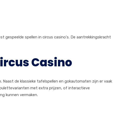
st gespeelde spellen in circus casino's. De aantrekkingskracht
ircus Casino
 Naast de klassieke tafelspellen en gokautomaten zijn er vaak
roulettevarianten met extra prijzen, of interactieve
ang kunnen vermaken.