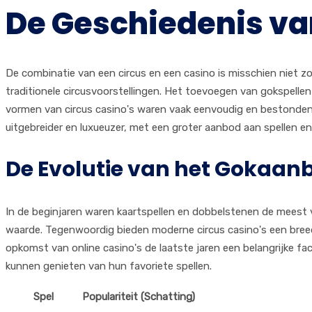
De Geschiedenis va
De combinatie van een circus en een casino is misschien niet z
traditionele circusvoorstellingen. Het toevoegen van gokspellen
vormen van circus casino's waren vaak eenvoudig en bestonden u
uitgebreider en luxueuzer, met een groter aanbod aan spellen e
De Evolutie van het Gokaan
In de beginjaren waren kaartspellen en dobbelstenen de meest 
waarde. Tegenwoordig bieden moderne circus casino's een breed 
opkomst van online casino's de laatste jaren een belangrijke fac
kunnen genieten van hun favoriete spellen.
Spel
Populariteit (Schatting)