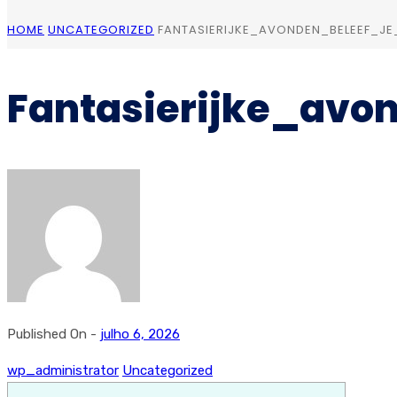
HOME
UNCATEGORIZED
FANTASIERIJKE_AVONDEN_BELEEF_
Fantasierijke_av
Published On -
julho 6, 2026
wp_administrator
Uncategorized