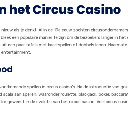
n het Circus Casino
o nieuw als je denkt. Al in de 19e eeuw zochten circusonderneme
 bleek een populaire manier te zijn om de bezoekers langer in he
it een paar tafels met kaartspellen of dobbelstenen. Naarmate d
n entertainment.
bod
voorkomende spellen in circus casino's. Na de introductie van g
scala aan spellen, waaronder roulette, blackjack, poker, baccar
tor geweest in de evolutie van het circus casino. Veel circus cas