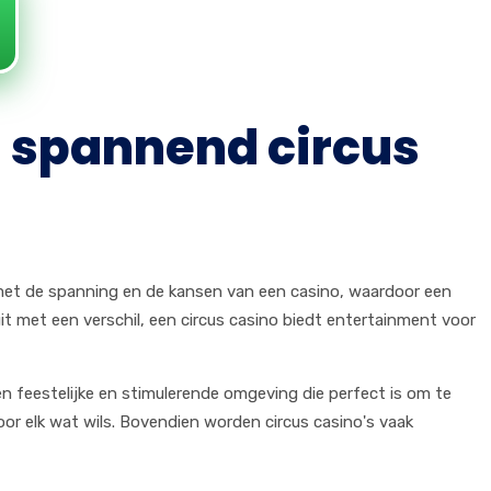
n spannend circus
met de spanning en de kansen van een casino, waardoor een
t met een verschil, een circus casino biedt entertainment voor
t een feestelijke en stimulerende omgeving die perfect is om te
oor elk wat wils. Bovendien worden circus casino's vaak