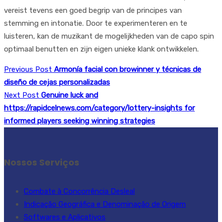
vereist tevens een goed begrip van de principes van
stemming en intonatie. Door te experimenteren en te
luisteren, kan de muzikant de mogelijkheden van de capo spin
optimaal benutten en zijn eigen unieke klank ontwikkelen.
Previous Post
Armonía facial con browinner y técnicas de
diseño de cejas personalizadas
Next Post
Genuine luck and
https://rapidcelnews.com/category/lottery-insights for
informed players seeking winning strategies
Nossos Serviços
Combate à Concorrência Desleal
Indicação Geográfica e Denominação de Origem
Softwares e Aplicativos