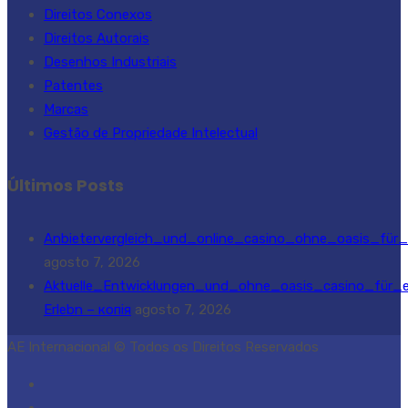
Direitos Conexos
Direitos Autorais
Desenhos Industriais
Patentes
Marcas
Gestão de Propriedade Intelectual
Últimos Posts
Anbietervergleich_und_online_casino_ohne_oasis_für_s
agosto 7, 2026
Aktuelle_Entwicklungen_und_ohne_oasis_casino_für_e
Erlebn – копія
agosto 7, 2026
AE Internacional © Todos os Direitos Reservados