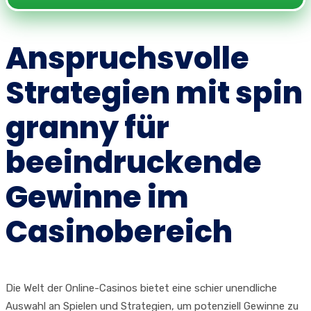
Anspruchsvolle
Strategien mit spin
granny für
beeindruckende
Gewinne im
Casinobereich
Die Welt der Online-Casinos bietet eine schier unendliche
Auswahl an Spielen und Strategien, um potenziell Gewinne zu