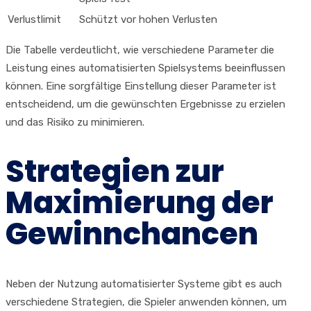
Verlustlimit
Schützt vor hohen Verlusten
Die Tabelle verdeutlicht, wie verschiedene Parameter die
Leistung eines automatisierten Spielsystems beeinflussen
können. Eine sorgfältige Einstellung dieser Parameter ist
entscheidend, um die gewünschten Ergebnisse zu erzielen
und das Risiko zu minimieren.
Strategien zur
Maximierung der
Gewinnchancen
Neben der Nutzung automatisierter Systeme gibt es auch
verschiedene Strategien, die Spieler anwenden können, um