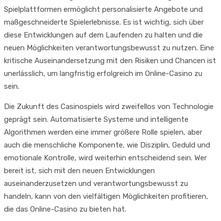
Spielplattformen ermöglicht personalisierte Angebote und
maßgeschneiderte Spielerlebnisse. Es ist wichtig, sich über
diese Entwicklungen auf dem Laufenden zu halten und die
neuen Möglichkeiten verantwortungsbewusst zu nutzen. Eine
kritische Auseinandersetzung mit den Risiken und Chancen ist
unerlässlich, um langfristig erfolgreich im Online-Casino zu
sein.
Die Zukunft des Casinospiels wird zweifellos von Technologie
geprägt sein. Automatisierte Systeme und intelligente
Algorithmen werden eine immer größere Rolle spielen, aber
auch die menschliche Komponente, wie Disziplin, Geduld und
emotionale Kontrolle, wird weiterhin entscheidend sein. Wer
bereit ist, sich mit den neuen Entwicklungen
auseinanderzusetzen und verantwortungsbewusst zu
handeln, kann von den vielfältigen Möglichkeiten profitieren,
die das Online-Casino zu bieten hat.