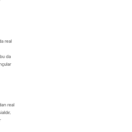
da real
 bu da
nçular
dan real
aldır,
r