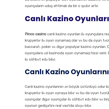
oyunçuların uduş ehtimalı da bir o qədər artır.
Canlı Kazino Oyunlar
Pinco casino
canlı kazino oyunları ilə oyunçulara re
krupyerlər ilə oyun oynamaq olar və bu da oyun təcrüb
baccarat, poker və digər populyar kazino oyunları. Can
oyunçulara əsl kazinoda oyun oynamaq hissi verir. B
ilə söhbət edə bilər.
Canlı Kazino Oyunlarını
Canlı kazino oyunlarının ən böyük üstünlüyü odur ki
krupyerlər ilə oyun oynaya bilər və bu da oyun təcrü
oyunçular digər oyunçular ilə söhbət edə bilər və bi
oyunun gedişatını real vaxtda izləyə bilər.