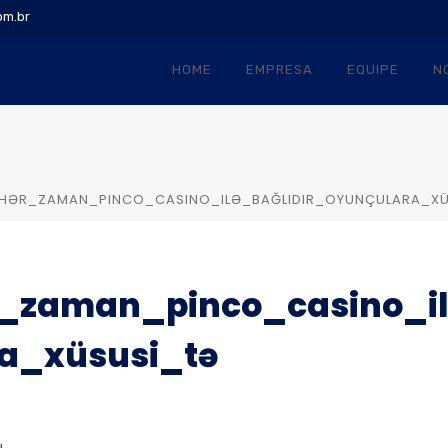
om.br
HOME
EMPRESA
EQUIPE
N
HƏR_ZAMAN_PINCO_CASINO_ILƏ_BAĞLIDIR_OYUNÇULARA_XÜ
r_zaman_pinco_casino_i
ra_xüsusi_tə