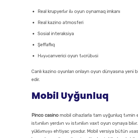
Real krupyerlər ilə oyun oynamaq imkanı
Real kazino atmosferi
Sosial interaksiya
Şeffaflıq
Həyəcanverici oyun təcrübəsi
Canlı kazino oyunları onlayn oyun dünyasına yeni bi
edir.
Mobil Uyğunluq
Pinco casino
mobil cihazlarla tam uyğunluq təmin edi
istənilən yerdən və istənilən vaxt oyun oynaya bilər. 
yükləməyə ehtiyac yoxdur. Mobil versiya bütün əsas f