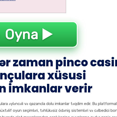
 Oyna ▶️
hər zaman pinco cas
yunçulara xüsusi
in imkanlar verir
ulara əyləncəli və qazancla dolu imkanlar təqdim edir. Bu platformal
üxtəlif oyun seçimləri, təhlükəsiz ödəniş sistemləri və cəlbedici bon