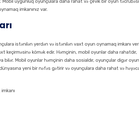
ər. Mobil uyğunluq oyunçulara daha rahat və çevik bir oyun təcrübəs
 oynamaq imkanınız var.
arı
nçulara istənilən yerdən və istənilən vaxt oyun oynamaq imkanı veri
axt keçirməsinə kömək edir. Həmçinin, mobil oyunlar daha rahatdır,
bilər. Mobil oyunlar həmçinin daha sosialdır, oyunçular digər oyunç
dünyasına yeni bir nəfəs gətirir və oyunçulara daha rahat və həyəca
 imkanı