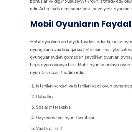
bonuslar və digər xüsusiyyətlərdən istifadə edə bil
edir. Artıq evdə olmasanız belə, sevdiyiniz oyunları
Mobil Oyunların Faydal
Mobil oyunların ən böyük faydası odur ki, onlar oyu
oyunçuların vaxtına qənaət etməsinə və əyləncəli v
oyunçular evdən çıxmadan sevdikləri oyunları oynaya 
birgə oyun oynaya bilər. Mobil oyunlar onlayn oyun 
oyun təcrübəsi təqdim edir.
İstənilən yerdən və istənilən vaxt oyun oynamaq
Rahatlıq
Sosial interaksiya
Həyəcanverici oyun təcrübəsi
Vaxta qənaət