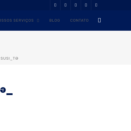
OSSOS SERVIÇOS
BLOG
CONTATO
SUSI_TƏ
lə_