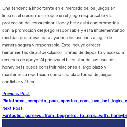
Una tendencia importante en el mercado de los juegos en
línea es el creciente enfoque en el juego responsable y la
protección del consumidor. Honey betz está comprometida
con la promoción del juego responsable y está implementando
medidas proactivas para ayudar a los usuarios a jugar de
manera segura y responsable. Esto incluye ofrecer
herramientas de autoexclusión, límites de depósito y acceso a
recursos de apoyo. Al priorizar el bienestar de sus usuarios,
honey betz puede construir relaciones a largo plazo y
mantener su reputación como una plataforma de juegos
confiable y ética.
Previous Post
Plataforma_completa_para_apostas_com_luva_bet_login_e
Next Post
Fantastic_journeys_from_beginners_to_pros_with_honeybe