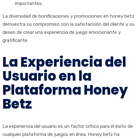
importantes.
La diversidad de bonificaciones y promociones en honey betz
demuestra su compromiso con la satisfacción del cliente y su
deseo de crear una experiencia de juego emocionante y
gratificante.
La Experiencia del
Usuario en la
Plataforma Honey
Betz
La experiencia del usuario es un factor crítico para el éxito de
cualquier plataforma de juegos en línea. Honey betz ha