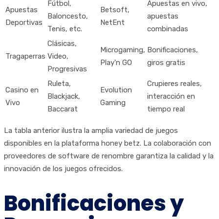
Fútbol,
Apuestas en vivo,
Apuestas
Betsoft,
Baloncesto,
apuestas
Deportivas
NetEnt
Tenis, etc.
combinadas
Clásicas,
Microgaming,
Bonificaciones,
Tragaperras
Video,
Play'n GO
giros gratis
Progresivas
Ruleta,
Crupieres reales,
Casino en
Evolution
Blackjack,
interacción en
Vivo
Gaming
Baccarat
tiempo real
La tabla anterior ilustra la amplia variedad de juegos
disponibles en la plataforma honey betz. La colaboración con
proveedores de software de renombre garantiza la calidad y la
innovación de los juegos ofrecidos.
Bonificaciones y