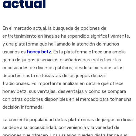
actual
En el mercado actual, la búsqueda de opciones de
entretenimiento en línea se ha expandido significativamente,
y una plataforma que ha llamado la atención de muchos
usuarios es
honey betz
. Esta plataforma ofrece una amplia
gama de juegos y servicios diseñados para satisfacer las
necesidades de diversos públicos, desde aficionados a los
deportes hasta entusiastas de los juegos de azar
tradicionales. Es importante analizar en detalle qué ofrece
honey betz, sus ventajas, desventajas y cómo se compara
con otras opciones disponibles en el mercado para tomar una
decisión informada.
La creciente popularidad de las plataformas de juegos en línea
se debe a su accesibilidad, conveniencia y la variedad de
opciones que ofrecen. Los usuarios pueden disfrutar de sus