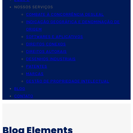
NOSSOS SERVIÇOS
COMBATE À CONCORRÊNCIA DESLEAL
INDICAÇÃO GEOGRÁFICA E DENOMINAÇÃO DE
ORIGEM
SOFTWARES E APLICATIVOS
DIREITOS CONEXOS
DIREITOS AUTORAIS
DESENHOS INDUSTRIAIS
PATENTES
MARCAS
GESTÃO DE PROPRIEDADE INTELECTUAL
BLOG
CONTATO
Blog Elements