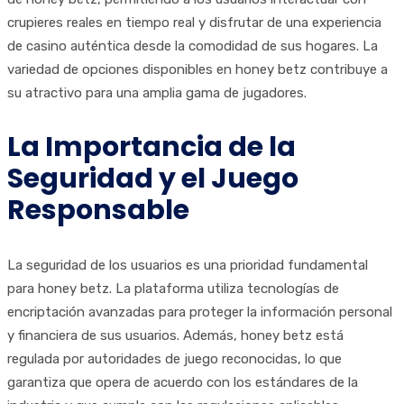
crupieres reales en tiempo real y disfrutar de una experiencia
de casino auténtica desde la comodidad de sus hogares. La
variedad de opciones disponibles en honey betz contribuye a
su atractivo para una amplia gama de jugadores.
La Importancia de la
Seguridad y el Juego
Responsable
La seguridad de los usuarios es una prioridad fundamental
para honey betz. La plataforma utiliza tecnologías de
encriptación avanzadas para proteger la información personal
y financiera de sus usuarios. Además, honey betz está
regulada por autoridades de juego reconocidas, lo que
garantiza que opera de acuerdo con los estándares de la