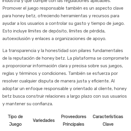
industria y que cumple con las regulaciones aplicables.
Promover el juego responsable también es un aspecto clave
para honey betz, ofreciendo herramientas y recursos para
ayudar a los usuarios a controlar su gasto y tiempo de juego.
Esto incluye límites de depósito, límites de pérdida,
autoexclusión y enlaces a organizaciones de apoyo.
La transparencia y la honestidad son pilares fundamentales
de la reputación de honey betz. La plataforma se compromete
a proporcionar información clara y precisa sobre sus juegos,
reglas y términos y condiciones. También se esfuerza por
resolver cualquier disputa de manera justa y eficiente. Al
adoptar un enfoque responsable y orientado al cliente, honey
betz busca construir relaciones a largo plazo con sus usuarios
y mantener su confianza.
Tipo de
Proveedores
Características
Variedades
Juego
Principales
Clave