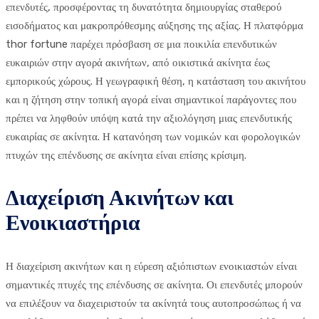
επενδυτές, προσφέροντας τη δυνατότητα δημιουργίας σταθερού
εισοδήματος και μακροπρόθεσμης αύξησης της αξίας. Η πλατφόρμα
thor fortune παρέχει πρόσβαση σε μια ποικιλία επενδυτικών
ευκαιριών στην αγορά ακινήτων, από οικιστικά ακίνητα έως
εμπορικούς χώρους. Η γεωγραφική θέση, η κατάσταση του ακινήτου
και η ζήτηση στην τοπική αγορά είναι σημαντικοί παράγοντες που
πρέπει να ληφθούν υπόψη κατά την αξιολόγηση μιας επενδυτικής
ευκαιρίας σε ακίνητα. Η κατανόηση των νομικών και φορολογικών
πτυχών της επένδυσης σε ακίνητα είναι επίσης κρίσιμη.
Διαχείριση Ακινήτων και
Ενοικιαστήρια
Η διαχείριση ακινήτων και η εύρεση αξιόπιστων ενοικιαστών είναι
σημαντικές πτυχές της επένδυσης σε ακίνητα. Οι επενδυτές μπορούν
να επιλέξουν να διαχειριστούν τα ακίνητά τους αυτοπροσώπως ή να