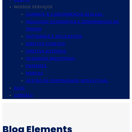
NOSSOS SERVIÇOS
COMBATE À CONCORRÊNCIA DESLEAL
INDICAÇÃO GEOGRÁFICA E DENOMINAÇÃO DE
ORIGEM
SOFTWARES E APLICATIVOS
DIREITOS CONEXOS
DIREITOS AUTORAIS
DESENHOS INDUSTRIAIS
PATENTES
MARCAS
GESTÃO DE PROPRIEDADE INTELECTUAL
BLOG
CONTATO
Blog Elements