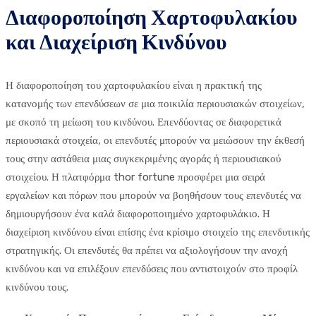
Διαφοροποίηση Χαρτοφυλακίου
και Διαχείριση Κινδύνου
Η διαφοροποίηση του χαρτοφυλακίου είναι η πρακτική της
κατανομής των επενδύσεων σε μια ποικιλία περιουσιακών στοιχείων,
με σκοπό τη μείωση του κινδύνου. Επενδύοντας σε διαφορετικά
περιουσιακά στοιχεία, οι επενδυτές μπορούν να μειώσουν την έκθεσή
τους στην αστάθεια μιας συγκεκριμένης αγοράς ή περιουσιακού
στοιχείου. Η πλατφόρμα thor fortune προσφέρει μια σειρά
εργαλείων και πόρων που μπορούν να βοηθήσουν τους επενδυτές να
δημιουργήσουν ένα καλά διαφοροποιημένο χαρτοφυλάκιο. Η
διαχείριση κινδύνου είναι επίσης ένα κρίσιμο στοιχείο της επενδυτικής
στρατηγικής. Οι επενδυτές θα πρέπει να αξιολογήσουν την ανοχή
κινδύνου και να επιλέξουν επενδύσεις που αντιστοιχούν στο προφίλ
κινδύνου τους.