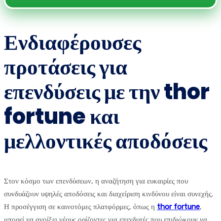
Ενδιαφέρουσες
προτάσεις για
επενδύσεις με την thor
fortune και
μελλοντικές αποδόσεις
Στον κόσμο των επενδύσεων, η αναζήτηση για ευκαιρίες που
συνδυάζουν υψηλές αποδόσεις και διαχείριση κινδύνου είναι συνεχής.
Η προσέγγιση σε καινοτόμες πλατφόρμες, όπως η
thor fortune
,
μπορεί να ανοίξει νέους ορίζοντες για επενδυτές που επιδιώκουν να