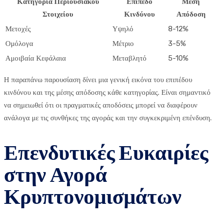
Κατηγορία Περιουσιακού
Επίπεδο
Μέση
Στοιχείου
Κινδύνου
Απόδοση
Μετοχές
Υψηλό
8-12%
Ομόλογα
Μέτριο
3-5%
Αμοιβαία Κεφάλαια
Μεταβλητό
5-10%
Η παραπάνω παρουσίαση δίνει μια γενική εικόνα του επιπέδου
κινδύνου και της μέσης απόδοσης κάθε κατηγορίας. Είναι σημαντικό
να σημειωθεί ότι οι πραγματικές αποδόσεις μπορεί να διαφέρουν
ανάλογα με τις συνθήκες της αγοράς και την συγκεκριμένη επένδυση.
Επενδυτικές Ευκαιρίες
στην Αγορά
Κρυπτονομισμάτων