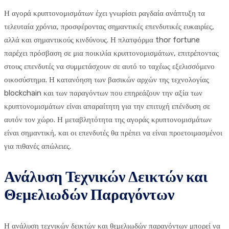
Η αγορά κρυπτονομισμάτων έχει γνωρίσει ραγδαία ανάπτυξη τα
τελευταία χρόνια, προσφέροντας σημαντικές επενδυτικές ευκαιρίες,
αλλά και σημαντικούς κινδύνους. Η πλατφόρμα thor fortune
παρέχει πρόσβαση σε μια ποικιλία κρυπτονομισμάτων, επιτρέποντας
στους επενδυτές να συμμετάσχουν σε αυτό το ταχέως εξελισσόμενο
οικοσύστημα. Η κατανόηση των βασικών αρχών της τεχνολογίας
blockchain και των παραγόντων που επηρεάζουν την αξία των
κρυπτονομισμάτων είναι απαραίτητη για την επιτυχή επένδυση σε
αυτόν τον χώρο. Η μεταβλητότητα της αγοράς κρυπτονομισμάτων
είναι σημαντική, και οι επενδυτές θα πρέπει να είναι προετοιμασμένοι
για πιθανές απώλειες.
Ανάλυση Τεχνικών Δεικτών και
Θεμελιωδών Παραγόντων
Η ανάλυση τεχνικών δεικτών και θεμελιωδών παραγόντων μπορεί να