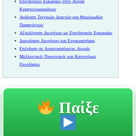
Επενδυτικές Ευκαιρίες στην Αγορά
Κρυπτονομισμάτων
Ανάλυση Τεχνικών Δεικτών και Θεμελιωδών
Παραγόντων
Αξιολόγηση Ακινήτων ως Επενδυτικής Ευκαιρίας
Διαχείριση Ακινήτων και Ενοικιαστήρια
Επένδυση σε Αναπτυσσόμενες Αγορές
Μελλοντικές Προοπτικές και Καινοτόμες
Επενδύσεις
Παίξε