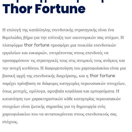
Thor Fortune
Η επιλογή της κατάλληλης επενδυτικής στρατηγικής είναι ένα
θεμελιώδες βήμα για την επίτευξη των οικονομικών σας στόχων. Η
πλατφόρμα thor fortune προσφέρει μια ποικιλία επενδυτικών
εργαλείων και ευκαιριών, επιτρέποντας στους επενδυτές να
προσαρμόσουν τις στρατηγικές τους στις ατομικές τους ανάγκες και
την ανοχή κινδύνου. Η διαφοροποίηση του χαρτοφυλακίου είναι μια
βασική αρχή της επενδυτικής διαχείρισης, και η thor fortune
παρέχει πρόσβαση σε διάφορες κατηγορίες περιουσιακών στοιχείων,
όπως μετοχές, ομόλογα, αμοιβαία κεφάλαια και εμπορεύματα. Η
κατανόηση των χαρακτηριστικών κάθε κατηγορίας περιουσιακών
στοιχείων είναι ζωτικής σημασίας για τη δημιουργία ενός
χαρτοφυλακίου που να ανταποκρίνεται στους επενδυτικούς σας
στόχους.