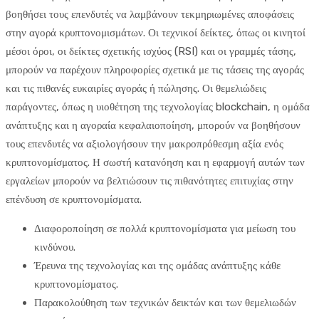
βοηθήσει τους επενδυτές να λαμβάνουν τεκμηριωμένες αποφάσεις
στην αγορά κρυπτονομισμάτων. Οι τεχνικοί δείκτες, όπως οι κινητοί
μέσοι όροι, οι δείκτες σχετικής ισχύος (RSI) και οι γραμμές τάσης,
μπορούν να παρέχουν πληροφορίες σχετικά με τις τάσεις της αγοράς
και τις πιθανές ευκαιρίες αγοράς ή πώλησης. Οι θεμελιώδεις
παράγοντες, όπως η υιοθέτηση της τεχνολογίας blockchain, η ομάδα
ανάπτυξης και η αγοραία κεφαλαιοποίηση, μπορούν να βοηθήσουν
τους επενδυτές να αξιολογήσουν την μακροπρόθεσμη αξία ενός
κρυπτονομίσματος. Η σωστή κατανόηση και η εφαρμογή αυτών των
εργαλείων μπορούν να βελτιώσουν τις πιθανότητες επιτυχίας στην
επένδυση σε κρυπτονομίσματα.
Διαφοροποίηση σε πολλά κρυπτονομίσματα για μείωση του
κινδύνου.
Έρευνα της τεχνολογίας και της ομάδας ανάπτυξης κάθε
κρυπτονομίσματος.
Παρακολούθηση των τεχνικών δεικτών και των θεμελιωδών