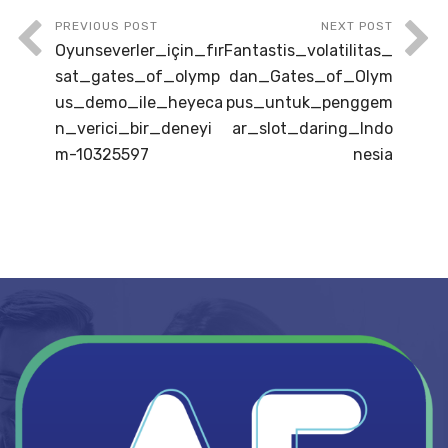
PREVIOUS POST
NEXT POST
Oyunseverler_için_fır
Fantastis_volatilitas_
sat_gates_of_olymp
dan_Gates_of_Olym
us_demo_ile_heyeca
pus_untuk_penggem
n_verici_bir_deneyi
ar_slot_daring_Indo
m-10325597
nesia