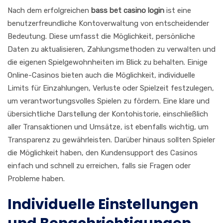
Nach dem erfolgreichen
bass bet casino login
ist eine
benutzerfreundliche Kontoverwaltung von entscheidender
Bedeutung. Diese umfasst die Möglichkeit, persönliche
Daten zu aktualisieren, Zahlungsmethoden zu verwalten und
die eigenen Spielgewohnheiten im Blick zu behalten. Einige
Online-Casinos bieten auch die Möglichkeit, individuelle
Limits für Einzahlungen, Verluste oder Spielzeit festzulegen,
um verantwortungsvolles Spielen zu fördern. Eine klare und
übersichtliche Darstellung der Kontohistorie, einschließlich
aller Transaktionen und Umsätze, ist ebenfalls wichtig, um
Transparenz zu gewährleisten. Darüber hinaus sollten Spieler
die Möglichkeit haben, den Kundensupport des Casinos
einfach und schnell zu erreichen, falls sie Fragen oder
Probleme haben.
Individuelle Einstellungen