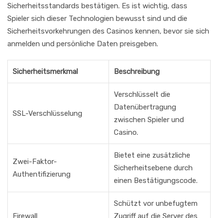
Sicherheitsstandards bestätigen. Es ist wichtig, dass
Spieler sich dieser Technologien bewusst sind und die
Sicherheitsvorkehrungen des Casinos kennen, bevor sie sich
anmelden und persönliche Daten preisgeben.
Sicherheitsmerkmal
Beschreibung
Verschlüsselt die
Datenübertragung
SSL-Verschlüsselung
zwischen Spieler und
Casino.
Bietet eine zusätzliche
Zwei-Faktor-
Sicherheitsebene durch
Authentifizierung
einen Bestätigungscode.
Schützt vor unbefugtem
Firewall
Zugriff auf die Server des