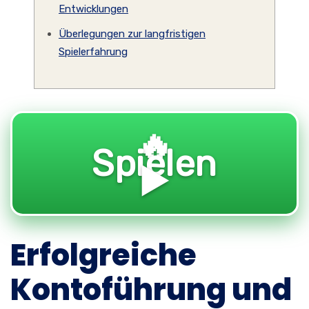
Entwicklungen
Überlegungen zur langfristigen
Spielerfahrung
🔥
Spielen
▶️
Erfolgreiche
Kontoführung und