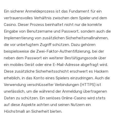
Ein sicherer Anmeldeprozess ist das Fundament für ein
vertrauensvolles Verhältnis zwischen dem Spieler und dem
Casino. Dieser Prozess beinhaltet nicht nur die korrekte
Eingabe von Benutzername und Passwort, sondern auch die
Implementierung von zusätzlichen Sicherheitsmaßnahmen,
die vor unbefugtem Zugriff schützen. Dazu gehören
beispielsweise die Zwei-Faktor-Authentifizierung, bei der
neben dem Passwort ein weiterer Bestätigungscode über
ein mobiles Gerät oder eine E-Mail-Adresse abgefragt wird.
Diese zusätzliche Sicherheitsschicht erschwert es Hackern
erheblich, in das Konto eines Spielers einzudringen. Auch die
Verwendung verschlüsselter Verbindungen (HTTPS) ist
unerlässlich, um die während der Anmeldung übertragenen
Daten zu schützen. Ein seriöses Online-Casino wird stets
auf diese Aspekte achten und seinen Nutzern ein
Höchstmaß an Sicherheit bieten.