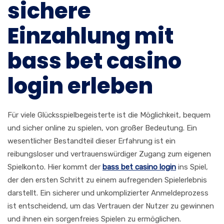
sichere
Einzahlung mit
bass bet casino
login erleben
Für viele Glücksspielbegeisterte ist die Möglichkeit, bequem
und sicher online zu spielen, von großer Bedeutung. Ein
wesentlicher Bestandteil dieser Erfahrung ist ein
reibungsloser und vertrauenswürdiger Zugang zum eigenen
Spielkonto. Hier kommt der
bass bet casino login
ins Spiel,
der den ersten Schritt zu einem aufregenden Spielerlebnis
darstellt. Ein sicherer und unkomplizierter Anmeldeprozess
ist entscheidend, um das Vertrauen der Nutzer zu gewinnen
und ihnen ein sorgenfreies Spielen zu ermöglichen.