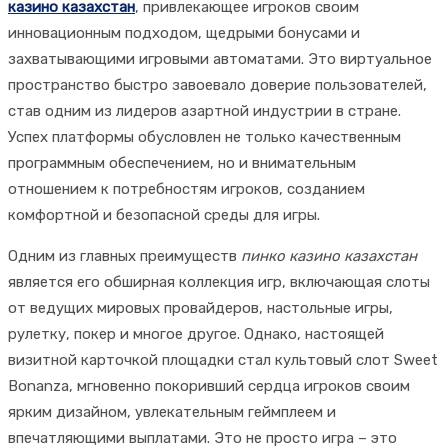
казино казахстан
, привлекающее игроков своим
инновационным подходом, щедрыми бонусами и
захватывающими игровыми автоматами. Это виртуальное
пространство быстро завоевало доверие пользователей,
став одним из лидеров азартной индустрии в стране.
Успех платформы обусловлен не только качественным
программным обеспечением, но и внимательным
отношением к потребностям игроков, созданием
комфортной и безопасной среды для игры.
Одним из главных преимуществ
пинко казино казахстан
является его обширная коллекция игр, включающая слоты
от ведущих мировых провайдеров, настольные игры,
рулетку, покер и многое другое. Однако, настоящей
визитной карточкой площадки стал культовый слот Sweet
Bonanza, мгновенно покоривший сердца игроков своим
ярким дизайном, увлекательным геймплеем и
впечатляющими выплатами. Это не просто игра – это