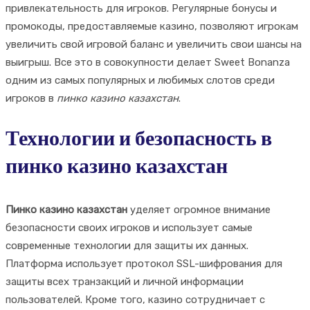
привлекательность для игроков. Регулярные бонусы и
промокоды, предоставляемые казино, позволяют игрокам
увеличить свой игровой баланс и увеличить свои шансы на
выигрыш. Все это в совокупности делает Sweet Bonanza
одним из самых популярных и любимых слотов среди
игроков в
пинко казино казахстан
.
Технологии и безопасность в
пинко казино казахстан
Пинко казино казахстан
уделяет огромное внимание
безопасности своих игроков и использует самые
современные технологии для защиты их данных.
Платформа использует протокол SSL-шифрования для
защиты всех транзакций и личной информации
пользователей. Кроме того, казино сотрудничает с