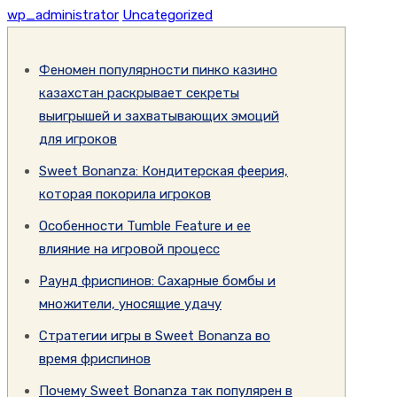
wp_administrator
Uncategorized
Феномен популярности пинко казино
казахстан раскрывает секреты
выигрышей и захватывающих эмоций
для игроков
Sweet Bonanza: Кондитерская феерия,
которая покорила игроков
Особенности Tumble Feature и ее
влияние на игровой процесс
Раунд фриспинов: Сахарные бомбы и
множители, уносящие удачу
Стратегии игры в Sweet Bonanza во
время фриспинов
Почему Sweet Bonanza так популярен в