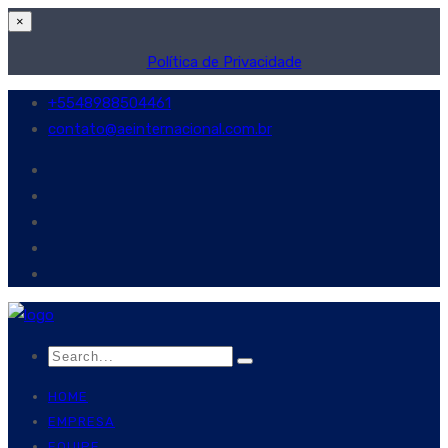
×
Política de Privacidade
+5548988504461
contato@aeinternacional.com.br
HOME
EMPRESA
EQUIPE