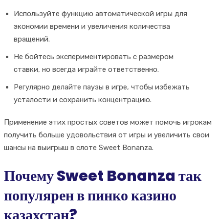
Используйте функцию автоматической игры для
экономии времени и увеличения количества
вращений.
Не бойтесь экспериментировать с размером
ставки, но всегда играйте ответственно.
Регулярно делайте паузы в игре, чтобы избежать
усталости и сохранить концентрацию.
Применение этих простых советов может помочь игрокам
получить больше удовольствия от игры и увеличить свои
шансы на выигрыш в слоте Sweet Bonanza.
Почему Sweet Bonanza так
популярен в пинко казино
казахстан?