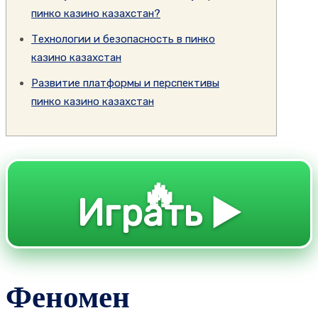
пинко казино казахстан?
Технологии и безопасность в пинко
казино казахстан
Развитие платформы и перспективы
пинко казино казахстан
🔥
Играть ▶️
Феномен