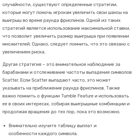
случайности, существуют определенные стратегии,
которые могут помочь игрокам увеличить свои шансы на
выигрыш во время раунда фриспинов. Одной из таких
стратегий является использование максимальной ставки,
что позволит увеличить размер выигрыша при появлении
множителей. Однако, следует помнить, что это связано с
увеличением риска.
Другая стратегия – это внимательное наблюдение за
барабанами и отслеживание частоты выпадения символов
Scatter. Если Scatter выпадают часто, это может
указывать на приближение раунда фриспинов. Также
важно помнить о функции Tumble Feature и использовать
ее в своих интересах, собирая выигрышные комбинации и
продолжая вращения до тех пор, пока это возможно.
Внимательно изучите таблицу выплат и
особенности каждого символа.