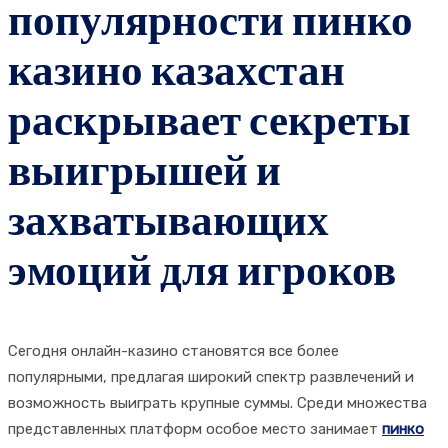
популярности пинко
казино казахстан
раскрывает секреты
выигрышей и
захватывающих
эмоций для игроков
Сегодня онлайн-казино становятся все более
популярными, предлагая широкий спектр развлечений и
возможность выиграть крупные суммы. Среди множества
представленных платформ особое место занимает
пинко