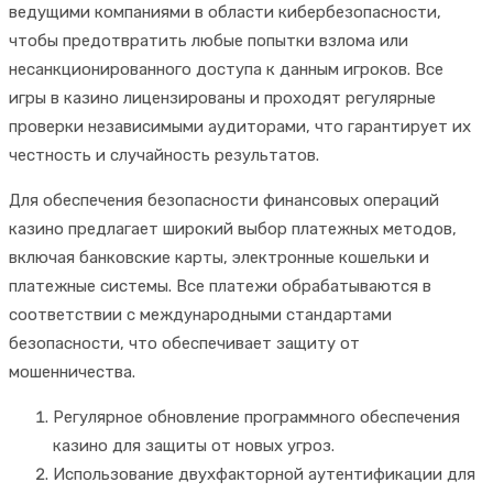
ведущими компаниями в области кибербезопасности,
чтобы предотвратить любые попытки взлома или
несанкционированного доступа к данным игроков. Все
игры в казино лицензированы и проходят регулярные
проверки независимыми аудиторами, что гарантирует их
честность и случайность результатов.
Для обеспечения безопасности финансовых операций
казино предлагает широкий выбор платежных методов,
включая банковские карты, электронные кошельки и
платежные системы. Все платежи обрабатываются в
соответствии с международными стандартами
безопасности, что обеспечивает защиту от
мошенничества.
Регулярное обновление программного обеспечения
казино для защиты от новых угроз.
Использование двухфакторной аутентификации для