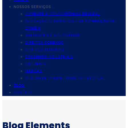
NOSSOS SERVIÇOS
COMBATE À CONCORRÊNCIA DESLEAL
INDICAÇÃO GEOGRÁFICA E DENOMINAÇÃO DE
ORIGEM
SOFTWARES E APLICATIVOS
DIREITOS CONEXOS
DIREITOS AUTORAIS
DESENHOS INDUSTRIAIS
PATENTES
MARCAS
GESTÃO DE PROPRIEDADE INTELECTUAL
BLOG
CONTATO
Blog Elements