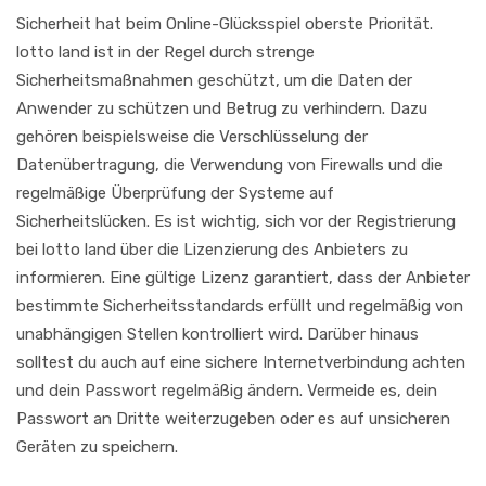
Sicherheit hat beim Online-Glücksspiel oberste Priorität.
lotto land ist in der Regel durch strenge
Sicherheitsmaßnahmen geschützt, um die Daten der
Anwender zu schützen und Betrug zu verhindern. Dazu
gehören beispielsweise die Verschlüsselung der
Datenübertragung, die Verwendung von Firewalls und die
regelmäßige Überprüfung der Systeme auf
Sicherheitslücken. Es ist wichtig, sich vor der Registrierung
bei lotto land über die Lizenzierung des Anbieters zu
informieren. Eine gültige Lizenz garantiert, dass der Anbieter
bestimmte Sicherheitsstandards erfüllt und regelmäßig von
unabhängigen Stellen kontrolliert wird. Darüber hinaus
solltest du auch auf eine sichere Internetverbindung achten
und dein Passwort regelmäßig ändern. Vermeide es, dein
Passwort an Dritte weiterzugeben oder es auf unsicheren
Geräten zu speichern.