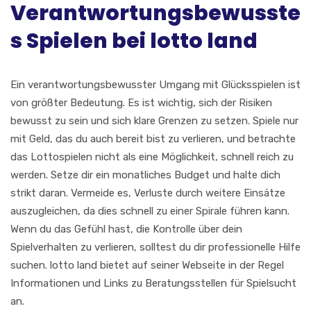
Verantwortungsbewusste
s Spielen bei lotto land
Ein verantwortungsbewusster Umgang mit Glücksspielen ist
von größter Bedeutung. Es ist wichtig, sich der Risiken
bewusst zu sein und sich klare Grenzen zu setzen. Spiele nur
mit Geld, das du auch bereit bist zu verlieren, und betrachte
das Lottospielen nicht als eine Möglichkeit, schnell reich zu
werden. Setze dir ein monatliches Budget und halte dich
strikt daran. Vermeide es, Verluste durch weitere Einsätze
auszugleichen, da dies schnell zu einer Spirale führen kann.
Wenn du das Gefühl hast, die Kontrolle über dein
Spielverhalten zu verlieren, solltest du dir professionelle Hilfe
suchen. lotto land bietet auf seiner Webseite in der Regel
Informationen und Links zu Beratungsstellen für Spielsucht
an.