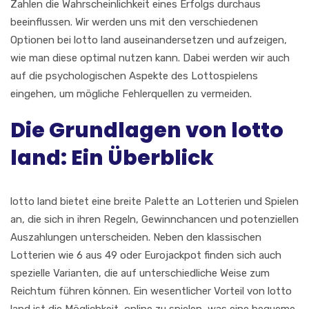
Zahlen die Wahrscheinlichkeit eines Erfolgs durchaus
beeinflussen. Wir werden uns mit den verschiedenen
Optionen bei lotto land auseinandersetzen und aufzeigen,
wie man diese optimal nutzen kann. Dabei werden wir auch
auf die psychologischen Aspekte des Lottospielens
eingehen, um mögliche Fehlerquellen zu vermeiden.
Die Grundlagen von lotto
land: Ein Überblick
lotto land bietet eine breite Palette an Lotterien und Spielen
an, die sich in ihren Regeln, Gewinnchancen und potenziellen
Auszahlungen unterscheiden. Neben den klassischen
Lotterien wie 6 aus 49 oder Eurojackpot finden sich auch
spezielle Varianten, die auf unterschiedliche Weise zum
Reichtum führen können. Ein wesentlicher Vorteil von lotto