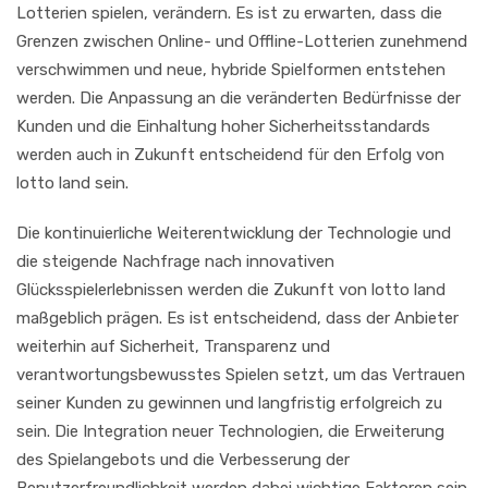
Lotterien spielen, verändern. Es ist zu erwarten, dass die
Grenzen zwischen Online- und Offline-Lotterien zunehmend
verschwimmen und neue, hybride Spielformen entstehen
werden. Die Anpassung an die veränderten Bedürfnisse der
Kunden und die Einhaltung hoher Sicherheitsstandards
werden auch in Zukunft entscheidend für den Erfolg von
lotto land sein.
Die kontinuierliche Weiterentwicklung der Technologie und
die steigende Nachfrage nach innovativen
Glücksspielerlebnissen werden die Zukunft von lotto land
maßgeblich prägen. Es ist entscheidend, dass der Anbieter
weiterhin auf Sicherheit, Transparenz und
verantwortungsbewusstes Spielen setzt, um das Vertrauen
seiner Kunden zu gewinnen und langfristig erfolgreich zu
sein. Die Integration neuer Technologien, die Erweiterung
des Spielangebots und die Verbesserung der