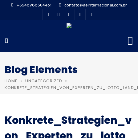
+5548988504461
contato@aeinternacional.com.br
Blog Elements
HOME
UNCATEGORIZED
KONKRETE_STRATEGIEN_VON_EXPERTEN_ZU_LOTTO_LAND_
Konkrete_Strategien_v
on_Experten_zu_lotto_