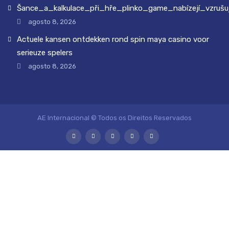
Šance_a_kalkulace_při_hře_plinko_game_nabízejí_vzrušu
agosto 8, 2026
Actuele kansen ontdekken rond spin maya casino voor
serieuze spelers
agosto 8, 2026
AE Internacional © Todos os Direitos Reservados