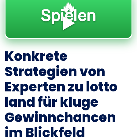
🔥
Spielen
▶️
Konkrete
Strategien von
Experten zu lotto
land für kluge
Gewinnchancen
im Blickfeld