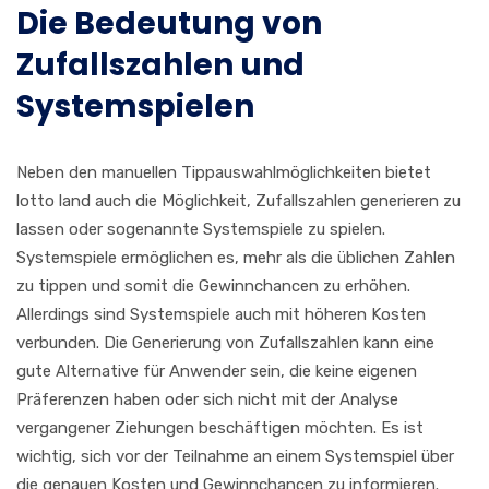
Die Bedeutung von
Zufallszahlen und
Systemspielen
Neben den manuellen Tippauswahlmöglichkeiten bietet
lotto land auch die Möglichkeit, Zufallszahlen generieren zu
lassen oder sogenannte Systemspiele zu spielen.
Systemspiele ermöglichen es, mehr als die üblichen Zahlen
zu tippen und somit die Gewinnchancen zu erhöhen.
Allerdings sind Systemspiele auch mit höheren Kosten
verbunden. Die Generierung von Zufallszahlen kann eine
gute Alternative für Anwender sein, die keine eigenen
Präferenzen haben oder sich nicht mit der Analyse
vergangener Ziehungen beschäftigen möchten. Es ist
wichtig, sich vor der Teilnahme an einem Systemspiel über
die genauen Kosten und Gewinnchancen zu informieren.