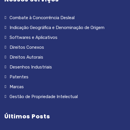
Combate à Concorrência Desleal
Indicação Geográfica e Denominação de Origem
Softwares e Aplicativos
Direitos Conexos
Direitos Autorais
Desenhos Industriais
Patentes
Marcas
Gestão de Propriedade Intelectual
Últimos Posts