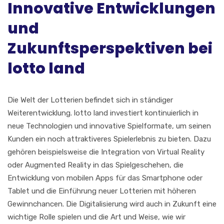
Innovative Entwicklungen
und
Zukunftsperspektiven bei
lotto land
Die Welt der Lotterien befindet sich in ständiger
Weiterentwicklung. lotto land investiert kontinuierlich in
neue Technologien und innovative Spielformate, um seinen
Kunden ein noch attraktiveres Spielerlebnis zu bieten. Dazu
gehören beispielsweise die Integration von Virtual Reality
oder Augmented Reality in das Spielgeschehen, die
Entwicklung von mobilen Apps für das Smartphone oder
Tablet und die Einführung neuer Lotterien mit höheren
Gewinnchancen. Die Digitalisierung wird auch in Zukunft eine
wichtige Rolle spielen und die Art und Weise, wie wir