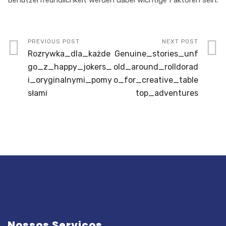
Benutzerfreundlichkeit werden dabei wichtige Faktoren sein.
PREVIOUS POST
NEXT POST
Rozrywka_dla_każde
Genuine_stories_unf
go_z_happy_jokers_
old_around_rolldorad
i_oryginalnymi_pomy
o_for_creative_table
słami
top_adventures
Nossos Serviços