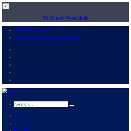
×
Política de Privacidade
+5548988504461
contato@aeinternacional.com.br
HOME
EMPRESA
EQUIPE