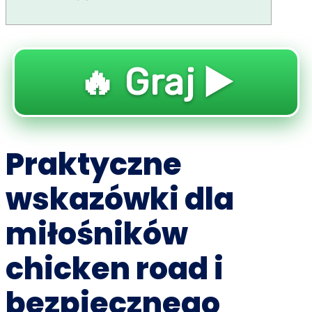
🔥 Graj ▶️
Praktyczne
wskazówki dla
miłośników
chicken road i
bezpiecznego