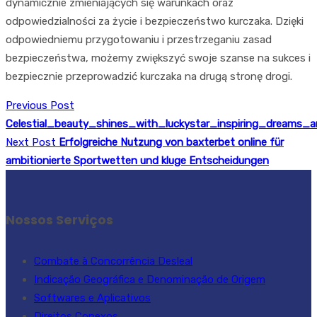
dynamicznie zmieniających się warunkach oraz
odpowiedzialności za życie i bezpieczeństwo kurczaka. Dzięki
odpowiedniemu przygotowaniu i przestrzeganiu zasad
bezpieczeństwa, możemy zwiększyć swoje szanse na sukces i
bezpiecznie przeprowadzić kurczaka na drugą stronę drogi.
Previous Post
Celestial_beauty_shines_with_luckystar_inspiring_dreams
Next Post
Erfolgreiche Nutzung von baxterbet online für
ambitionierte Sportwetten und kluge Entscheidungen
Nossos Serviços
Combate à Concorrência Desleal
Indicação Geográfica e Denominação de Origem
Softwares e Aplicativos
Direitos Conexos