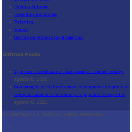
Direitos Autorais
Desenhos Industriais
Patentes
Marcas
Gestão de Propriedade Intelectual
Últimos Posts
Удачные_комбинации_выигрышных_линий_вокруг
agosto 10, 2026
Combinação perfeita de risco e recompensa no gates of
olympus super scatter demo para jogadores exigentes
agosto 10, 2026
AE Internacional © Todos os Direitos Reservados