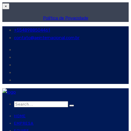
×
Política de Privacidade
+5548988504461
contato@aeinternacional.com.br
HOME
EMPRESA
EQUIPE