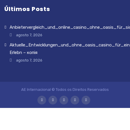
Últimos Posts
Anbietervergleich_und_online_casino_ohne_oasis_für_si
agosto 7, 2026
Aktuelle_Entwicklungen_und_ohne_oasis_casino_für_ein
Erlebn – копія
agosto 7, 2026
AE Internacional © Todos os Direitos Reservados