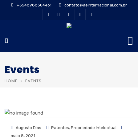
+5548988504461
contato@aeinternacional.com.br
Events
HOME
EVENTS
Augusto Dias
Patentes
,
Propriedade Intelectual
maio 8, 2021