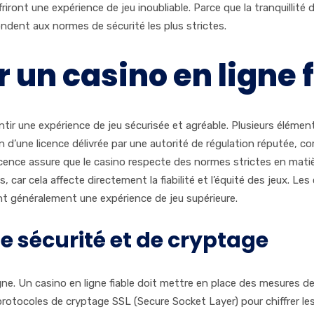
iront une expérience de jeu inoubliable. Parce que la tranquillité d’
dent aux normes de sécurité les plus strictes.
r un casino en ligne 
antir une expérience de jeu sécurisée et agréable. Plusieurs élémen
sion d’une licence délivrée par une autorité de régulation réputé
ence assure que le casino respecte des normes strictes en matièr
sés, car cela affecte directement la fiabilité et l’équité des jeux. 
t généralement une expérience de jeu supérieure.
 sécurité et de cryptage
 ligne. Un casino en ligne fiable doit mettre en place des mesures
 protocoles de cryptage SSL (Secure Socket Layer) pour chiffrer le