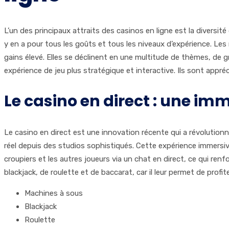
L’un des principaux attraits des casinos en ligne est la diversit
y en a pour tous les goûts et tous les niveaux d’expérience. Les 
gains élevé. Elles se déclinent en une multitude de thèmes, de gr
expérience de jeu plus stratégique et interactive. Ils sont appré
Le casino en direct : une im
Le casino en direct est une innovation récente qui a révolutionné
réel depuis des studios sophistiqués. Cette expérience immersiv
croupiers et les autres joueurs via un chat en direct, ce qui r
blackjack, de roulette et de baccarat, car il leur permet de profi
Machines à sous
Blackjack
Roulette