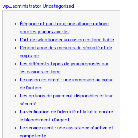
wp_administrator
Uncategorized
Élégance et pari topx, une alliance raffinée
pour les joueurs avertis
L’art de sélectionner un casino en ligne fiable
L’importance des mesures de sécurité et de
cryptage
Les différents types de jeux proposés par
les casinos en ligne
Le casino en direct : une immersion au cœur
de l’action
Les options de paiement disponibles et leur
sécurité
La vérification de l’identité et la lutte contre
le blanchiment d’argent
Le service client : une assistance réactive et
compétente