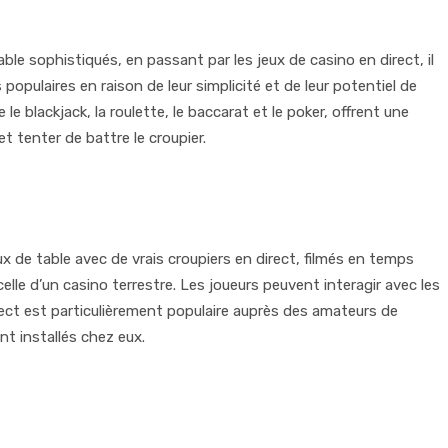
ble sophistiqués, en passant par les jeux de casino en direct, il
opulaires en raison de leur simplicité et de leur potentiel de
e blackjack, la roulette, le baccarat et le poker, offrent une
t tenter de battre le croupier.
ux de table avec de vrais croupiers en direct, filmés en temps
le d’un casino terrestre. Les joueurs peuvent interagir avec les
rect est particulièrement populaire auprès des amateurs de
nt installés chez eux.