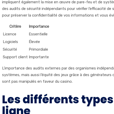
impliquent également la mise en œuvre de pare-feu et de systèm
des audits de sécurité indépendants pour vérifier l’efficacité de
pour préserver la confidentialité de vos informations et vous évi
Critère
Importance
Licence
Essentielle
Logiciels
Élevée
Sécurité
Primordiale
Support client
Importante
L’importance des audits externes par des organismes indépendant
systèmes, mais aussi l’équité des jeux grâce à des générateurs d
sont pas manipulés en faveur du casino.
Les différents types
ligne