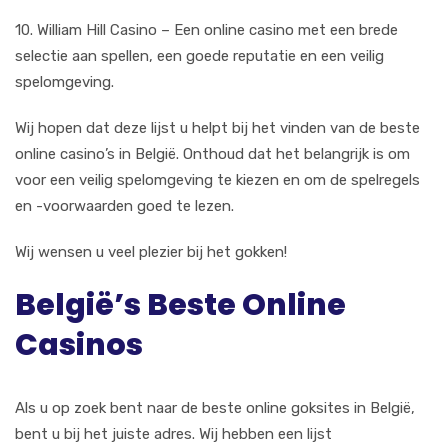
10. William Hill Casino – Een online casino met een brede
selectie aan spellen, een goede reputatie en een veilig
spelomgeving.
Wij hopen dat deze lijst u helpt bij het vinden van de beste
online casino’s in België. Onthoud dat het belangrijk is om
voor een veilig spelomgeving te kiezen en om de spelregels
en -voorwaarden goed te lezen.
Wij wensen u veel plezier bij het gokken!
België’s Beste Online
Casinos
Als u op zoek bent naar de beste online goksites in België,
bent u bij het juiste adres. Wij hebben een lijst