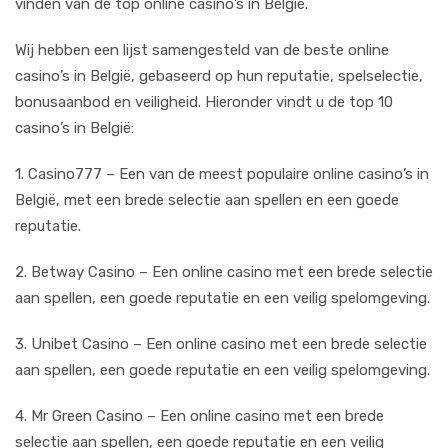
vinden van de top online casino’s in België.
Wij hebben een lijst samengesteld van de beste online
casino’s in België, gebaseerd op hun reputatie, spelselectie,
bonusaanbod en veiligheid. Hieronder vindt u de top 10
casino’s in België:
1. Casino777 – Een van de meest populaire online casino’s in
België, met een brede selectie aan spellen en een goede
reputatie.
2. Betway Casino – Een online casino met een brede selectie
aan spellen, een goede reputatie en een veilig spelomgeving.
3. Unibet Casino – Een online casino met een brede selectie
aan spellen, een goede reputatie en een veilig spelomgeving.
4. Mr Green Casino – Een online casino met een brede
selectie aan spellen, een goede reputatie en een veilig