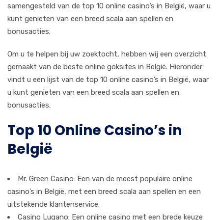
samengesteld van de top 10 online casino’s in België, waar u
kunt genieten van een breed scala aan spellen en
bonusacties.
Om u te helpen bij uw zoektocht, hebben wij een overzicht
gemaakt van de beste online goksites in België. Hieronder
vindt u een lijst van de top 10 online casino’s in België, waar
u kunt genieten van een breed scala aan spellen en
bonusacties.
Top 10 Online Casino’s in
België
Mr. Green Casino: Een van de meest populaire online
casino’s in België, met een breed scala aan spellen en een
uitstekende klantenservice.
Casino Lugano: Een online casino met een brede keuze