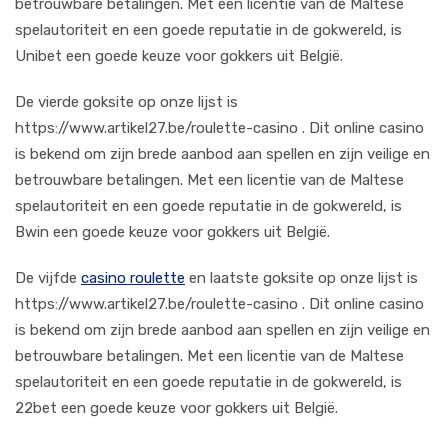
betrouwbare betalingen. Met een licentie van de Maltese
spelautoriteit en een goede reputatie in de gokwereld, is
Unibet een goede keuze voor gokkers uit België.
De vierde goksite op onze lijst is
https://www.artikel27.be/roulette-casino . Dit online casino
is bekend om zijn brede aanbod aan spellen en zijn veilige en
betrouwbare betalingen. Met een licentie van de Maltese
spelautoriteit en een goede reputatie in de gokwereld, is
Bwin een goede keuze voor gokkers uit België.
De vijfde
casino roulette
en laatste goksite op onze lijst is
https://www.artikel27.be/roulette-casino . Dit online casino
is bekend om zijn brede aanbod aan spellen en zijn veilige en
betrouwbare betalingen. Met een licentie van de Maltese
spelautoriteit en een goede reputatie in de gokwereld, is
22bet een goede keuze voor gokkers uit België.