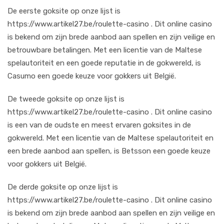
De eerste goksite op onze lijst is
https://www.artikel27.be/roulette-casino . Dit online casino
is bekend om zijn brede aanbod aan spellen en zijn veilige en
betrouwbare betalingen. Met een licentie van de Maltese
spelautoriteit en een goede reputatie in de gokwereld, is
Casumo een goede keuze voor gokkers uit België.
De tweede goksite op onze lijst is
https://www.artikel27.be/roulette-casino . Dit online casino
is een van de oudste en meest ervaren goksites in de
gokwereld. Met een licentie van de Maltese spelautoriteit en
een brede aanbod aan spellen, is Betsson een goede keuze
voor gokkers uit België.
De derde goksite op onze lijst is
https://www.artikel27.be/roulette-casino . Dit online casino
is bekend om zijn brede aanbod aan spellen en zijn veilige en