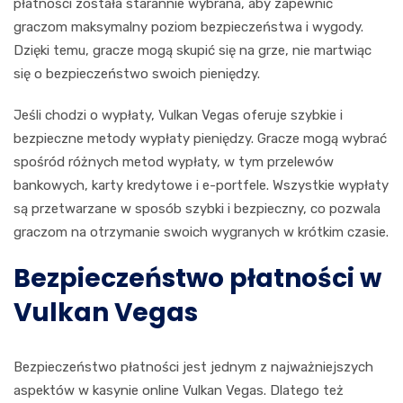
płatności została starannie wybrana, aby zapewnić
graczom maksymalny poziom bezpieczeństwa i wygody.
Dzięki temu, gracze mogą skupić się na grze, nie martwiąc
się o bezpieczeństwo swoich pieniędzy.
Jeśli chodzi o wypłaty, Vulkan Vegas oferuje szybkie i
bezpieczne metody wypłaty pieniędzy. Gracze mogą wybrać
spośród różnych metod wypłaty, w tym przelewów
bankowych, karty kredytowe i e-portfele. Wszystkie wypłaty
są przetwarzane w sposób szybki i bezpieczny, co pozwala
graczom na otrzymanie swoich wygranych w krótkim czasie.
Bezpieczeństwo płatności w
Vulkan Vegas
Bezpieczeństwo płatności jest jednym z najważniejszych
aspektów w kasynie online Vulkan Vegas. Dlatego też