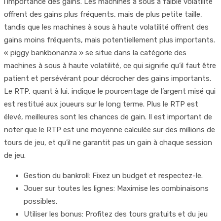
l’importance des gains. Les machines à sous à faible volatilité
offrent des gains plus fréquents, mais de plus petite taille,
tandis que les machines à sous à haute volatilité offrent des
gains moins fréquents, mais potentiellement plus importants.
« piggy bankbonanza » se situe dans la catégorie des
machines à sous à haute volatilité, ce qui signifie qu’il faut être
patient et persévérant pour décrocher des gains importants.
Le RTP, quant à lui, indique le pourcentage de l’argent misé qui
est restitué aux joueurs sur le long terme. Plus le RTP est
élevé, meilleures sont les chances de gain. Il est important de
noter que le RTP est une moyenne calculée sur des millions de
tours de jeu, et qu’il ne garantit pas un gain à chaque session
de jeu.
Gestion du bankroll: Fixez un budget et respectez-le.
Jouer sur toutes les lignes: Maximise les combinaisons
possibles.
Utiliser les bonus: Profitez des tours gratuits et du jeu