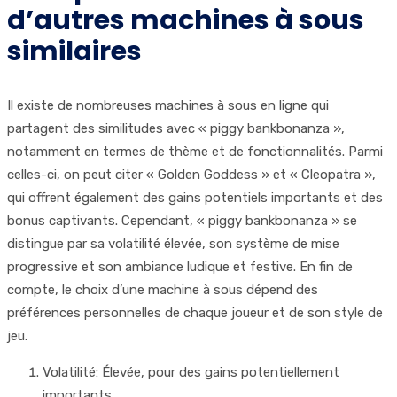
d’autres machines à sous
similaires
Il existe de nombreuses machines à sous en ligne qui
partagent des similitudes avec « piggy bankbonanza »,
notamment en termes de thème et de fonctionnalités. Parmi
celles-ci, on peut citer « Golden Goddess » et « Cleopatra »,
qui offrent également des gains potentiels importants et des
bonus captivants. Cependant, « piggy bankbonanza » se
distingue par sa volatilité élevée, son système de mise
progressive et son ambiance ludique et festive. En fin de
compte, le choix d’une machine à sous dépend des
préférences personnelles de chaque joueur et de son style de
jeu.
Volatilité: Élevée, pour des gains potentiellement
importants.