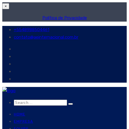
×
Política de Privacidade
+5548988504461
contato@aeinternacional.com.br
HOME
EMPRESA
EQUIPE