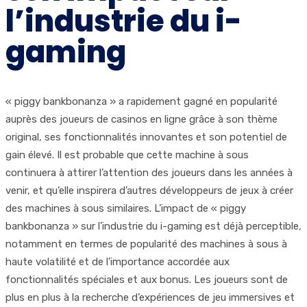
l’industrie du i-
gaming
« piggy bankbonanza » a rapidement gagné en popularité
auprès des joueurs de casinos en ligne grâce à son thème
original, ses fonctionnalités innovantes et son potentiel de
gain élevé. Il est probable que cette machine à sous
continuera à attirer l’attention des joueurs dans les années à
venir, et qu’elle inspirera d’autres développeurs de jeux à créer
des machines à sous similaires. L’impact de « piggy
bankbonanza » sur l’industrie du i-gaming est déjà perceptible,
notamment en termes de popularité des machines à sous à
haute volatilité et de l’importance accordée aux
fonctionnalités spéciales et aux bonus. Les joueurs sont de
plus en plus à la recherche d’expériences de jeu immersives et