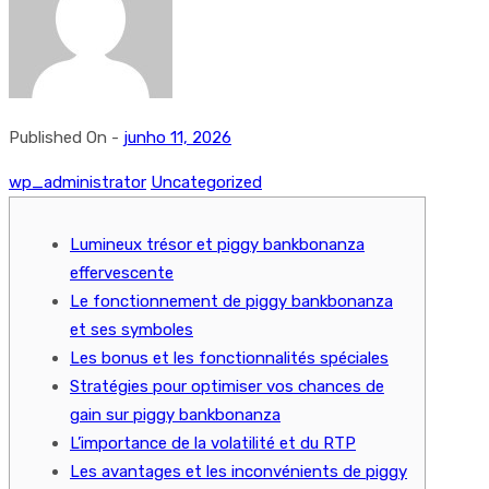
Published On -
junho 11, 2026
wp_administrator
Uncategorized
Lumineux trésor et piggy bankbonanza
effervescente
Le fonctionnement de piggy bankbonanza
et ses symboles
Les bonus et les fonctionnalités spéciales
Stratégies pour optimiser vos chances de
gain sur piggy bankbonanza
L’importance de la volatilité et du RTP
Les avantages et les inconvénients de piggy