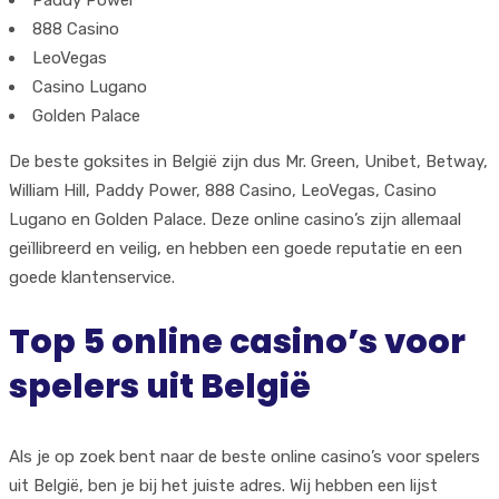
888 Casino
LeoVegas
Casino Lugano
Golden Palace
De beste goksites in België zijn dus Mr. Green, Unibet, Betway,
William Hill, Paddy Power, 888 Casino, LeoVegas, Casino
Lugano en Golden Palace. Deze online casino’s zijn allemaal
geïllibreerd en veilig, en hebben een goede reputatie en een
goede klantenservice.
Top 5 online casino’s voor
spelers uit België
Als je op zoek bent naar de beste online casino’s voor spelers
uit België, ben je bij het juiste adres. Wij hebben een lijst