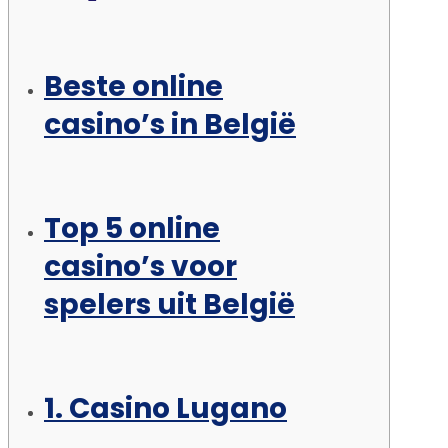
Beste online
casino’s in België
Top 5 online
casino’s voor
spelers uit België
1. Casino Lugano