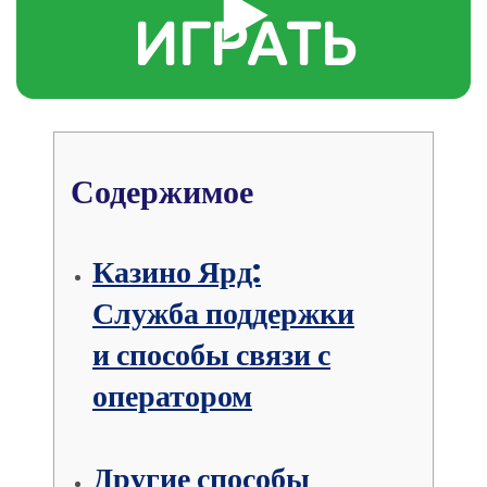
▶️
ИГРАТЬ
Содержимое
Казино Ярд:
Служба поддержки
и способы связи с
оператором
Другие способы