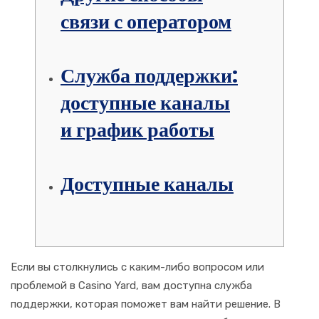
связи с оператором
Служба поддержки:
доступные каналы
и график работы
Доступные каналы
Если вы столкнулись с каким-либо вопросом или
проблемой в Casino Yard, вам доступна служба
поддержки, которая поможет вам найти решение. В