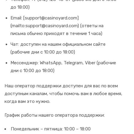
до 18:00)
Email: [support@casinoyard.com]
(mailto:support@casinoyard.com) (ответы на
письма обычно приходят в течение 1 часа)
Чат: доступен на нашем официальном сайте
(рабочие дни с 10:00 до 18:00)
Мессенджер: WhatsApp, Telegram, Viber (рабочие
дни с 10:00 до 18:00)
Наш оператор поддержки доступен для вас по всем
доступным каналам, чтобы помочь вам в любое время,
когда вам это нужно.
График работы нашего оператора поддержки:
Понедельник – пятница: 10:00 – 18:00