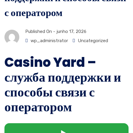
с оператором
Published On -
junho 17, 2026
wp_administrator
Uncategorized
Casino Yard –
служба поддержки и
способы связи с
оператором