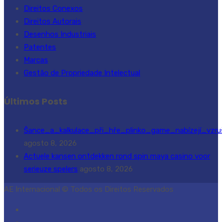
Direitos Conexos
Direitos Autorais
Desenhos Industriais
Patentes
Marcas
Gestão de Propriedade Intelectual
Últimos Posts
Šance_a_kalkulace_při_hře_plinko_game_nabízejí_vzru
agosto 8, 2026
Actuele kansen ontdekken rond spin maya casino voor
serieuze spelers
agosto 8, 2026
AE Internacional © Todos os Direitos Reservados