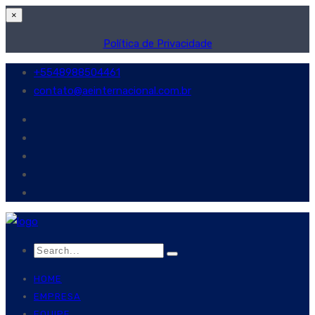
×
Política de Privacidade
+5548988504461
contato@aeinternacional.com.br
HOME
EMPRESA
EQUIPE