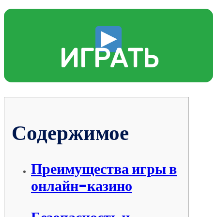
ИГРАТЬ
Содержимое
Преимущества игры в
онлайн-казино