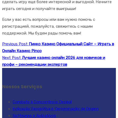
сделать игру еще более интересной и выгодной. Начните
играть сегодня и получайте выигрыши!
Если у вас есть вопросы или вам нужно помочь с
регистрацией, пожалуйста, свяжитесь с нашим
поддержкой. Мы будем рады помочь вам!
Previous Post
Пинко Казино Официальный Сайт – Играть в
Онлайн Казино Pinco
Next Post
Лучшие казино онлайн 2026 для новичков и
профи – рекомендации экспертов
Nossos Serviços
Combate à Concorrência Desleal
Indicação Geográfica e Denominação de Origem
Softwares e Aplicativos