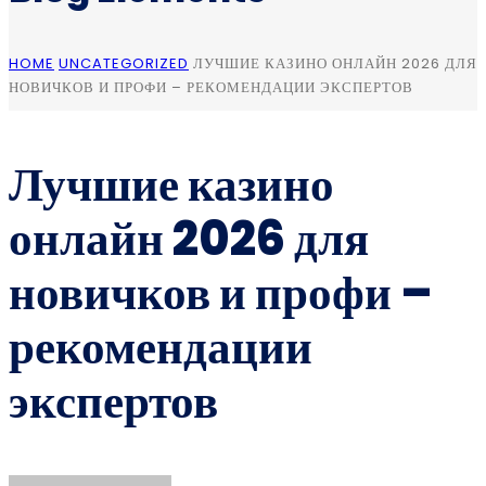
HOME
UNCATEGORIZED
ЛУЧШИЕ КАЗИНО ОНЛАЙН 2026 ДЛЯ
НОВИЧКОВ И ПРОФИ – РЕКОМЕНДАЦИИ ЭКСПЕРТОВ
Лучшие казино
онлайн 2026 для
новичков и профи –
рекомендации
экспертов