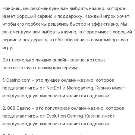
Наконец, мы рекомендуем вам выбрать казино, которое
имеет хороший сервис и поддержку. Каждый игрок хочет,
чтобы его проблемы решались быстро и эффективно. Мы
рекомендуем вам выбрать казино, которое имеет хороший
сервис и поддержку, чтобы обеспечить вам комфортную
игру.
Вот несколько лучших онлайн-казино, которые
соответствуют нашим критериям:
1. Casino.com – это лучшее онлайн-казино, которое
предлагает игры от NetEnt и Microgaming. Казино имеет
международную лицензию и является надежным.
2. 888 Casino – это популярное онлайн-казино, которое
предлагает игры от Evolution Gaming. Казино имеет
международную лицензию и является надежным.