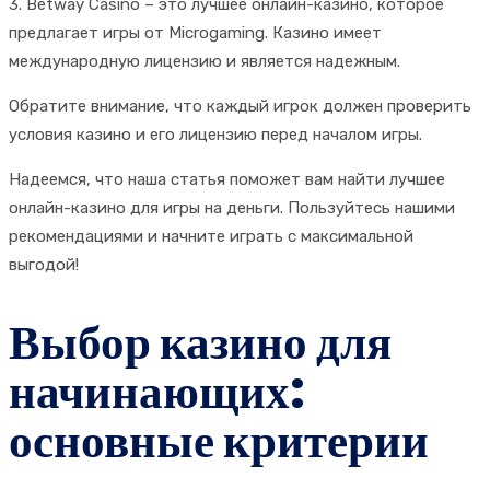
3. Betway Casino – это лучшее онлайн-казино, которое
предлагает игры от Microgaming. Казино имеет
международную лицензию и является надежным.
Обратите внимание, что каждый игрок должен проверить
условия казино и его лицензию перед началом игры.
Надеемся, что наша статья поможет вам найти лучшее
онлайн-казино для игры на деньги. Пользуйтесь нашими
рекомендациями и начните играть с максимальной
выгодой!
Выбор казино для
начинающих:
основные критерии