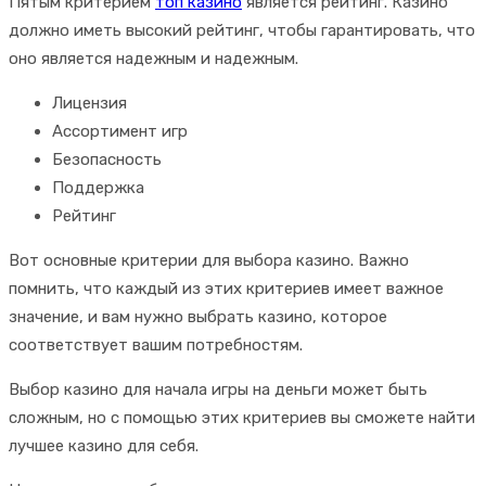
Пятым критерием
топ казино
является рейтинг. Казино
должно иметь высокий рейтинг, чтобы гарантировать, что
оно является надежным и надежным.
Лицензия
Ассортимент игр
Безопасность
Поддержка
Рейтинг
Вот основные критерии для выбора казино. Важно
помнить, что каждый из этих критериев имеет важное
значение, и вам нужно выбрать казино, которое
соответствует вашим потребностям.
Выбор казино для начала игры на деньги может быть
сложным, но с помощью этих критериев вы сможете найти
лучшее казино для себя.