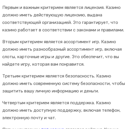
Первым и важным критерием является лицензия. Казино
должно иметь действующую лицензию, выдана
соответствующей организацией. Это гарантирует, что
казино работает в соответствии с законами и правилами.
Вторым критерием является ассортимент игр. Казино
должно иметь разнообразный ассортимент игр, включая
слоты, карточные игры и другие. Это обеспечит, что вы
найдете игру, которая вам понравится.
Третьим критерием является безопасность. Казино
должно иметь современную систему безопасности, чтобы
защитить вашу личную информацию и деньги.
Четвертым критерием является поддержка. Казино
должно иметь доступную поддержку, включая телефон,
электронную почту и чат.