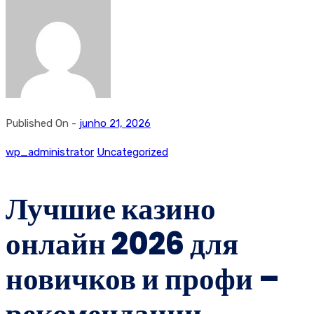
Published On -
junho 21, 2026
wp_administrator
Uncategorized
Лучшие казино
онлайн 2026 для
новичков и профи –