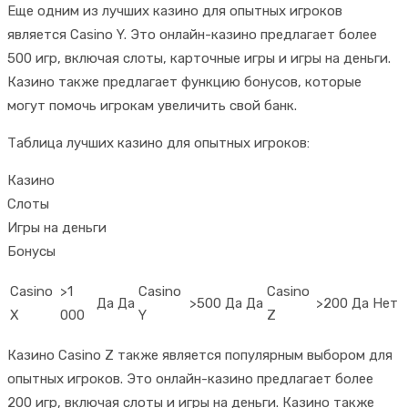
Еще одним из лучших казино для опытных игроков
является Casino Y. Это онлайн-казино предлагает более
500 игр, включая слоты, карточные игры и игры на деньги.
Казино также предлагает функцию бонусов, которые
могут помочь игрокам увеличить свой банк.
Таблица лучших казино для опытных игроков:
Казино
Слоты
Игры на деньги
Бонусы
Casino
>1
Casino
Casino
Да
Да
>500
Да
Да
>200
Да
Нет
X
000
Y
Z
Казино Casino Z также является популярным выбором для
опытных игроков. Это онлайн-казино предлагает более
200 игр, включая слоты и игры на деньги. Казино также