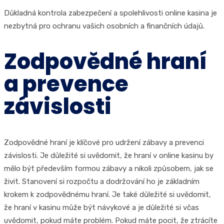
Důkladná kontrola zabezpečení a spolehlivosti online kasina je
nezbytná pro ochranu vašich osobních a finančních údajů.
Zodpovědné hraní
a prevence
závislosti
Zodpovědné hraní je klíčové pro udržení zábavy a prevenci
závislosti. Je důležité si uvědomit, že hraní v online kasinu by
mělo být především formou zábavy a nikoli způsobem, jak se
živit. Stanovení si rozpočtu a dodržování ho je základním
krokem k zodpovědnému hraní. Je také důležité si uvědomit,
že hraní v kasinu může být návykové a je důležité si včas
uvědomit, pokud máte problém. Pokud máte pocit, že ztrácíte