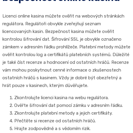
Licenci online kasina můžete ověřit na webových stránkách
regulátora. Regulátoři obvykle zveřejňují seznam
licencovaných kasin. Bezpečnost kasina můžete ověřit
kontrolou šifrování dat. Šifrování SSL je obvykle označeno
zámkem v adresním řádku prohlížeče. Platební metody můžete
ověřit kontrolou log a certifikátů platebních systémů. Důležité
je také číst recenze a hodnocení od ostatních hráčů. Recenze
vám mohou poskytnout cenné informace o zkušenostech
ostatních hráčů s kasinem. Vždy je dobré být obezřetný a
hrát pouze v kasinech, kterým důvěřujete.
Zkontrolujte licenci kasina na webu regulátora.
Ověřte šifrování dat pomocí zámku v adresním řádku.
Zkontrolujte platební metody a jejich certifikáty.
Přečtěte si recenze od ostatních hráčů.
Hrajte zodpovědně a s vědomím rizik.