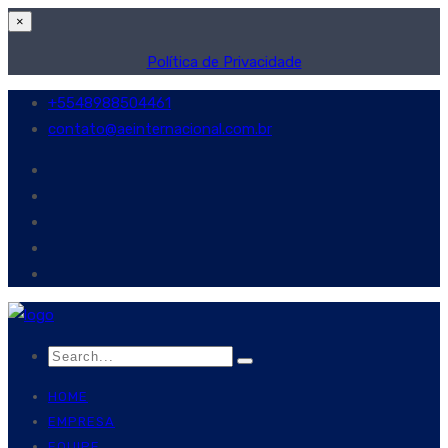
×
Política de Privacidade
+5548988504461
contato@aeinternacional.com.br
HOME
EMPRESA
EQUIPE