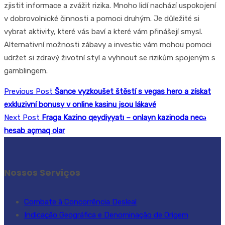
zjistit informace a zvážit rizika. Mnoho lidí nachází uspokojení
v dobrovolnické činnosti a pomoci druhým. Je důležité si
vybrat aktivity, které vás baví a které vám přinášejí smysl.
Alternativní možnosti zábavy a investic vám mohou pomoci
udržet si zdravý životní styl a vyhnout se rizikům spojeným s
gamblingem.
Previous Post
Šance vyzkoušet štěstí s vegas hero a získat
exkluzivní bonusy v online kasinu jsou lákavé
Next Post
Fraga Kazino qeydiyyatı – onlayn kazinoda necə
hesab açmaq olar
Nossos Serviços
Combate à Concorrência Desleal
Indicação Geográfica e Denominação de Origem