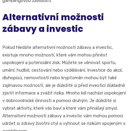
gamblingovou závislostí.
Alternativní možnosti
zábavy a investic
Pokud hledáte alternativní možnosti zábavy a investic,
existuje mnoho možností, které vám mohou přinést
uspokojení a potenciální zisk. Můžete se věnovat sportu,
umění, hudbě, cestování nebo vzdělávání. Investice do akcií,
dluhopisů, nemovitostí nebo kryptoměn mohou být také
zajímavou možností, ale je důležité si před investicí důkladně
zjistit informace a zvážit rizika. Mnoho lidí nachází uspokojení
v dobrovolnické činnosti a pomoci druhým. Je důležité si
vybrat aktivity, které vás baví a které vám přinášejí smysl.
Alternativní možnosti zábavy a investic vám mohou pomoci
udržet si zdravý životní styl a vyhnout se rizikům spojeným s