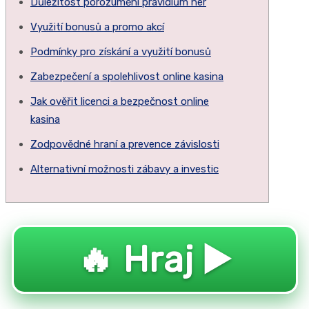
Důležitost porozumění pravidlům her
Využití bonusů a promo akcí
Podmínky pro získání a využití bonusů
Zabezpečení a spolehlivost online kasina
Jak ověřit licenci a bezpečnost online
kasina
Zodpovědné hraní a prevence závislosti
Alternativní možnosti zábavy a investic
🔥 Hraj ▶️