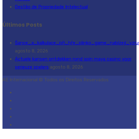
Gestão de Propriedade Intelectual
Últimos Posts
Šance_a_kalkulace_při_hře_plinko_game_nabízejí_vzru
agosto 8, 2026
Actuele kansen ontdekken rond spin maya casino voor
serieuze spelers
agosto 8, 2026
AE Internacional © Todos os Direitos Reservados