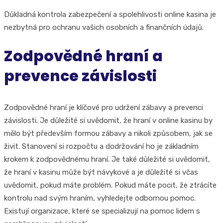
Důkladná kontrola zabezpečení a spolehlivosti online kasina je
nezbytná pro ochranu vašich osobních a finančních údajů.
Zodpovědné hraní a
prevence závislosti
Zodpovědné hraní je klíčové pro udržení zábavy a prevenci
závislosti. Je důležité si uvědomit, že hraní v online kasinu by
mělo být především formou zábavy a nikoli způsobem, jak se
živit. Stanovení si rozpočtu a dodržování ho je základním
krokem k zodpovědnému hraní. Je také důležité si uvědomit,
že hraní v kasinu může být návykové a je důležité si včas
uvědomit, pokud máte problém. Pokud máte pocit, že ztrácíte
kontrolu nad svým hraním, vyhledejte odbornou pomoc.
Existují organizace, které se specializují na pomoc lidem s