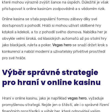
které mohou výrazně zvýšit šance na úspěch. Důležité je však
přistupovat k online kasinům zodpovědně a s vědomím rizik.
Online kasina se stala populární formou zábavy díky své
dostupnosti a pohodlí. Hráči si mohou užívat oblíbené hry
kdykoli a kdekoli, a to z pohodlí svého domova. Nabídka her je
obvykle velmi široká, od klasických automatů až po stolní hry
jako blackjack, ruleta a poker.
Vegas hero
se snaží držet krok s
konkurencí a nabízí moderní a uživatelsky přívětivé prostředí
pro své hráče.
Výběr správné strategie
pro hraní v online kasinu
Hraní v online kasinu, jako je například
vegas hero
, vyžaduje
promyšlenou strategii. Nejde jen o štěstí, ale i o správné řízení
finančních prostředků a výběr her, které odpovídají vašim