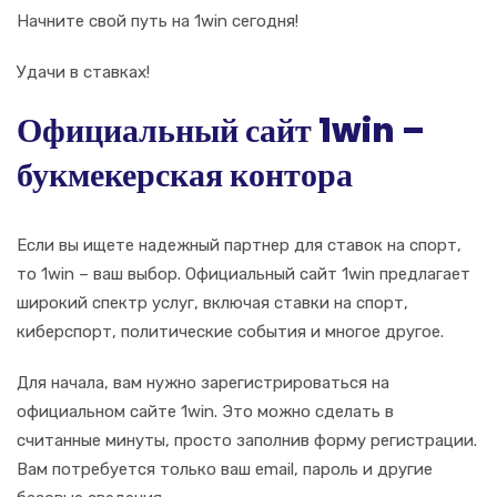
Начните свой путь на 1win сегодня!
Удачи в ставках!
Официальный сайт 1win –
букмекерская контора
Если вы ищете надежный партнер для ставок на спорт,
то 1win – ваш выбор. Официальный сайт 1win предлагает
широкий спектр услуг, включая ставки на спорт,
киберспорт, политические события и многое другое.
Для начала, вам нужно зарегистрироваться на
официальном сайте 1win. Это можно сделать в
считанные минуты, просто заполнив форму регистрации.
Вам потребуется только ваш email, пароль и другие