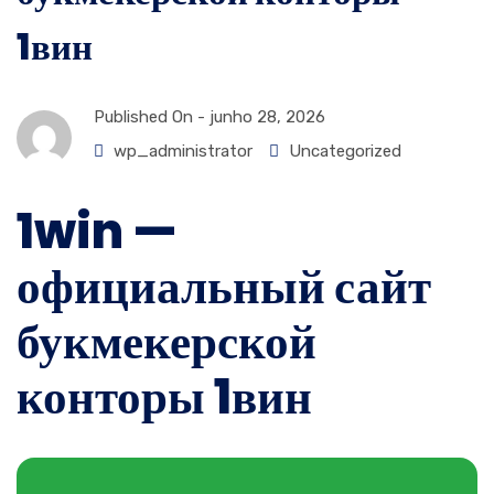
1вин
Published On -
junho 28, 2026
wp_administrator
Uncategorized
1win —
официальный сайт
букмекерской
конторы 1вин