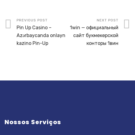
PREVIOUS POST
NEXT POST
Pin Up Casino –
1win — официальный
Azərbaycanda onlayn
сайт букмекерской
kazino Pin-Up
конторы 1вин
Nossos Serviços