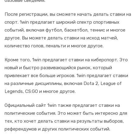
базовые сведения.
После регистрации, вы сможете начать делать ставки на
спорт. 1win предлагает широкий спектр спортивных
событий, включая футбол, баскетбол, теннис и многое
другое. Вы можете делать ставки на исход матчей,
количество голов, пенальти и многое другое.
Кроме того, 1win предлагает ставки на киберспорт. Это
новый и быстро развивающийся рынок, который
привлекает все больше игроков. 1win предлагает ставки
на различные дисциплины, включая Dota 2, League of
Legends, CS:GO и многое другое.
Официальный сайт 1win также предлагает ставки на
политические события. Это может быть интересно для
тех, кто хочет делать ставки на результаты выборов,
референдумов и других политических событий.