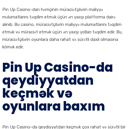
Pin Up Casino-dan həmçinin müraciətçilərin maliyyə
məlumatlarını təqdim etmək üçün ən yaxşı platforma dairə
alınıb. Bu casino, müraciətçilərin maliyyə məlumatlarını təqdim
etmək və müraciət etmək üçün ən yaxşı yolları təqdim edir. Bu,
müraciətçilərin oyunlara daha rahat və sürətli daxil olmasına
kömək edir.
Pin Up Casino-da
qeydiyyatdan
keçmək və
oyunlara baxım
Pin Up Casino-da qeydiyyatdan keçmək çox rahat və sürətli bir