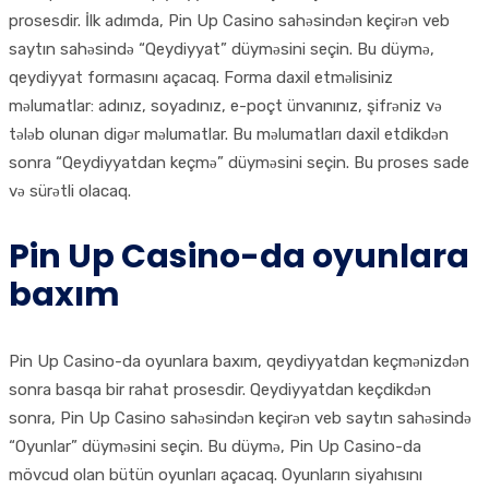
prosesdir. İlk adımda, Pin Up Casino sahəsindən keçirən veb
saytın sahəsində “Qeydiyyat” düyməsini seçin. Bu düymə,
qeydiyyat formasını açacaq. Forma daxil etməlisiniz
məlumatlar: adınız, soyadınız, e-poçt ünvanınız, şifrəniz və
tələb olunan digər məlumatlar. Bu məlumatları daxil etdikdən
sonra “Qeydiyyatdan keçmə” düyməsini seçin. Bu proses sade
və sürətli olacaq.
Pin Up Casino-da oyunlara
baxım
Pin Up Casino-da oyunlara baxım, qeydiyyatdan keçmənizdən
sonra basqa bir rahat prosesdir. Qeydiyyatdan keçdikdən
sonra, Pin Up Casino sahəsindən keçirən veb saytın sahəsində
“Oyunlar” düyməsini seçin. Bu düymə, Pin Up Casino-da
mövcud olan bütün oyunları açacaq. Oyunların siyahısını