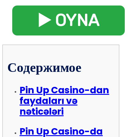
▶️ OYNA
Содержимое
Pin Up Casino-dan
faydaları və
nəticələri
Pin Up Casino-da