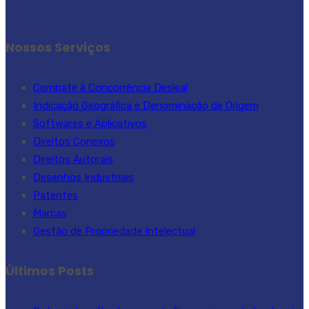
Nossos Serviços
Combate à Concorrência Desleal
Indicação Geográfica e Denominação de Origem
Softwares e Aplicativos
Direitos Conexos
Direitos Autorais
Desenhos Industriais
Patentes
Marcas
Gestão de Propriedade Intelectual
Últimos Posts