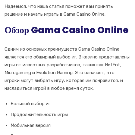
Надеемся, что наша статья поможет вам принять
решение и начать играть в Gama Casino Online.
Обзор Gama Casino Online
Одним из основных преимуществ Gama Casino Online
является его обширный выбор иг. В казино представлены
игры от известных разработчиков, таких как NetEnt,
Microgaming и Evolution Gaming. Это означает, что
игроки могут выбрать игру, которая им понравится, и
насладиться игрой в любое время суток.
Большой выбор иг
Продолжительность игры
Мобильная версия