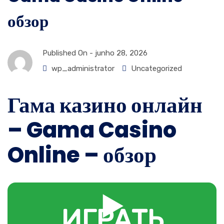
обзор
Published On -
junho 28, 2026
wp_administrator
Uncategorized
Гама казино онлайн
– Gama Casino
Online – обзор
▶️
ИГРАТЬ