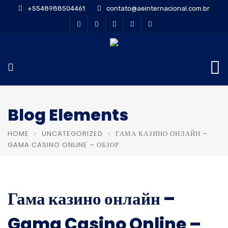
+5548988504461
contato@aeinternacional.com.br
Blog Elements
HOME
UNCATEGORIZED
ГАМА КАЗИНО ОНЛАЙН –
GAMA CASINO ONLINE – ОБЗОР
Гама казино онлайн –
Gama Casino Online –