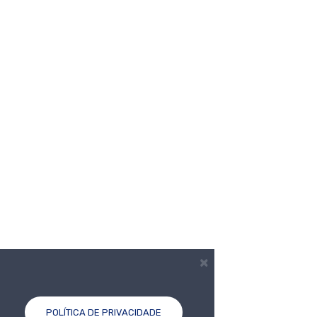
×
POLÍTICA DE PRIVACIDADE