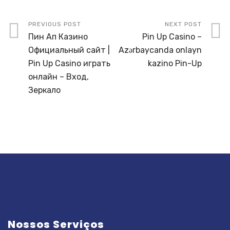
PREVIOUS POST
NEXT POST
Пин Ап Казино
Pin Up Casino –
Официальный сайт |
Azərbaycanda onlayn
Pin Up Casino играть
kazino Pin-Up
онлайн – Вход,
Зеркало
Nossos Serviços