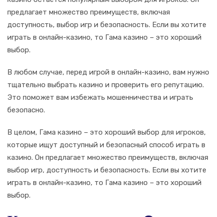
предлагает множество преимуществ, включая
доступность, выбор игр и безопасность. Если вы хотите
играть в онлайн-казино, то Гама казино – это хороший
выбор.
В любом случае, перед игрой в онлайн-казино, вам нужно
тщательно выбрать казино и проверить его репутацию.
Это поможет вам избежать мошенничества и играть
безопасно.
В целом, Гама казино – это хороший выбор для игроков,
которые ищут доступный и безопасный способ играть в
казино. Он предлагает множество преимуществ, включая
выбор игр, доступность и безопасность. Если вы хотите
играть в онлайн-казино, то Гама казино – это хороший
выбор.