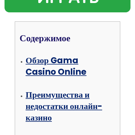
Содержимое
Обзор Gama
Casino Online
Преимущества и
недостатки онлайн-
казино