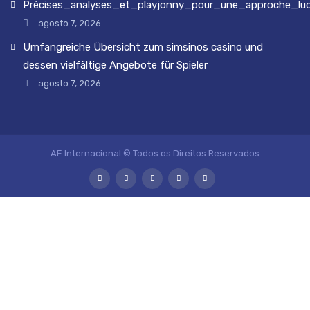
Précises_analyses_et_playjonny_pour_une_approche_lud
agosto 7, 2026
Umfangreiche Übersicht zum simsinos casino und
dessen vielfältige Angebote für Spieler
agosto 7, 2026
AE Internacional © Todos os Direitos Reservados