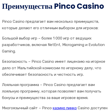
Преимущества Pinco Casino
Pinco Casino предлагает вам несколько преимуществ,
которые делают его отличным выбором для игроков:
Большой выбор игр – более 1 000 игр от ведущих
разработчиков, включая NetEnt, Microgaming и Evolution
Gaming.
Безопасность – Pinco Casino имеет лицензию на игорное
дело от Мальтийской комиссии по игорному делу, что
обеспечивает безопасность и честность игр.
Лояльная программа – Pinco Casino предлагает вам
лояльную программу, которая позволяет вам получать
бонусы и преимущества за ваше игровое время.
Многоязычный сайт – Pinco
казино пинко
Casino доступен