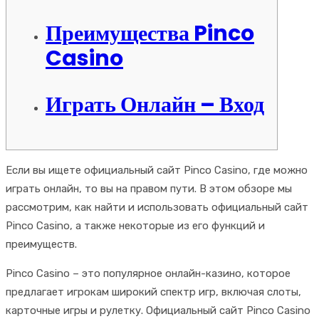
Преимущества Pinco
Casino
Играть Онлайн – Вход
Если вы ищете официальный сайт Pinco Casino, где можно
играть онлайн, то вы на правом пути. В этом обзоре мы
рассмотрим, как найти и использовать официальный сайт
Pinco Casino, а также некоторые из его функций и
преимуществ.
Pinco Casino – это популярное онлайн-казино, которое
предлагает игрокам широкий спектр игр, включая слоты,
карточные игры и рулетку. Официальный сайт Pinco Casino