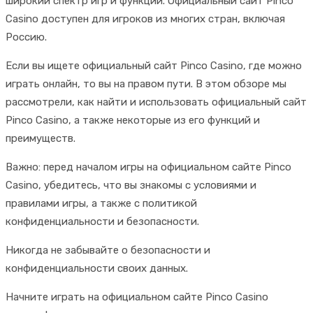
широкий спектр игр и функций. Официальный сайт Pinco
Casino доступен для игроков из многих стран, включая
Россию.
Если вы ищете официальный сайт Pinco Casino, где можно
играть онлайн, то вы на правом пути. В этом обзоре мы
рассмотрели, как найти и использовать официальный сайт
Pinco Casino, а также некоторые из его функций и
преимуществ.
Важно: перед началом игры на официальном сайте Pinco
Casino, убедитесь, что вы знакомы с условиями и
правилами игры, а также с политикой
конфиденциальности и безопасности.
Никогда не забывайте о безопасности и
конфиденциальности своих данных.
Начните играть на официальном сайте Pinco Casino