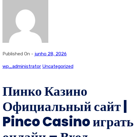
Published On -
junho 28, 2026
wp_administrator
Uncategorized
Пинко Казино
Официальный сайт |
Pinco Casino играть