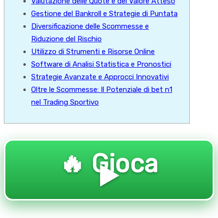
Valutazione delle Quote e del Valore Atteso
Gestione del Bankroll e Strategie di Puntata
Diversificazione delle Scommesse e
Riduzione del Rischio
Utilizzo di Strumenti e Risorse Online
Software di Analisi Statistica e Pronostici
Strategie Avanzate e Approcci Innovativi
Oltre le Scommesse: Il Potenziale di bet n1
nel Trading Sportivo
🔥 Gioca
▶️