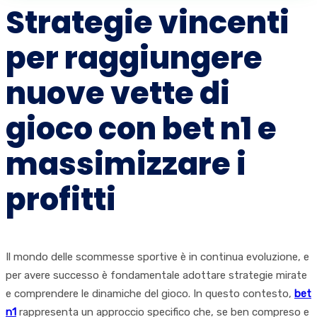
Strategie vincenti
per raggiungere
nuove vette di
gioco con bet n1 e
massimizzare i
profitti
Il mondo delle scommesse sportive è in continua evoluzione, e
per avere successo è fondamentale adottare strategie mirate
e comprendere le dinamiche del gioco. In questo contesto,
bet
n1
rappresenta un approccio specifico che, se ben compreso e