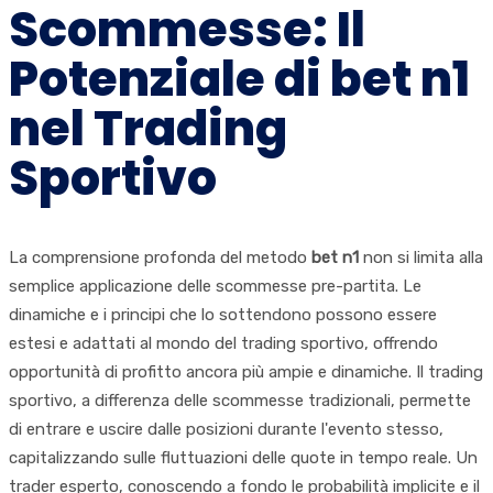
Scommesse: Il
Potenziale di bet n1
nel Trading
Sportivo
La comprensione profonda del metodo
bet n1
non si limita alla
semplice applicazione delle scommesse pre-partita. Le
dinamiche e i principi che lo sottendono possono essere
estesi e adattati al mondo del trading sportivo, offrendo
opportunità di profitto ancora più ampie e dinamiche. Il trading
sportivo, a differenza delle scommesse tradizionali, permette
di entrare e uscire dalle posizioni durante l'evento stesso,
capitalizzando sulle fluttuazioni delle quote in tempo reale. Un
trader esperto, conoscendo a fondo le probabilità implicite e il