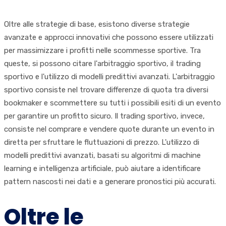
Oltre alle strategie di base, esistono diverse strategie
avanzate e approcci innovativi che possono essere utilizzati
per massimizzare i profitti nelle scommesse sportive. Tra
queste, si possono citare l'arbitraggio sportivo, il trading
sportivo e l'utilizzo di modelli predittivi avanzati. L'arbitraggio
sportivo consiste nel trovare differenze di quota tra diversi
bookmaker e scommettere su tutti i possibili esiti di un evento
per garantire un profitto sicuro. Il trading sportivo, invece,
consiste nel comprare e vendere quote durante un evento in
diretta per sfruttare le fluttuazioni di prezzo. L'utilizzo di
modelli predittivi avanzati, basati su algoritmi di machine
learning e intelligenza artificiale, può aiutare a identificare
pattern nascosti nei dati e a generare pronostici più accurati.
Oltre le