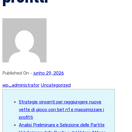
Published On -
junho 29, 2026
wp_administrator
Uncategorized
Strategie vincenti per raggiungere nuove
vette di gioco con bet n1 e massimizzare i
profitti
Analisi Preliminare e Selezione delle Partite