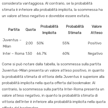
considerata vantaggiosa. Al contrario, se la probabilità
stimata è inferiore alla probabilità implicita, la scommessa ha
un valore atteso negativo e dovrebbe essere evitata.
Probabilità
Probabilità
Valore
Partita
Quota
Implicita
Stimata
Atteso
Juventus –
2.00
50%
55%
Positivo
Milan
Inter – Roma
1.50
66.7%
60%
Negativo
Come si può notare dalla tabella, la scommessa sulla partita
Juventus-Milan presenta un valore atteso positivo, in quanto
la probabilità stimata di vittoria della Juventus è superiore alla
probabilità implicita nella quota offerta dal bookmaker. Al
contrario, la scommessa sulla partita Inter-Roma presenta un
valore atteso negativo, in quanto la probabilità stimata di
vittoria dell'Inter è inferiore alla probabilità implicita nella quota