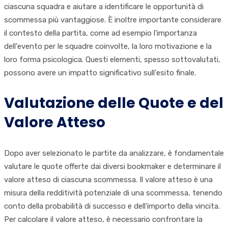
ciascuna squadra e aiutare a identificare le opportunità di
scommessa più vantaggiose. È inoltre importante considerare
il contesto della partita, come ad esempio l'importanza
dell'evento per le squadre coinvolte, la loro motivazione e la
loro forma psicologica. Questi elementi, spesso sottovalutati,
possono avere un impatto significativo sull'esito finale.
Valutazione delle Quote e del
Valore Atteso
Dopo aver selezionato le partite da analizzare, è fondamentale
valutare le quote offerte dai diversi bookmaker e determinare il
valore atteso di ciascuna scommessa. Il valore atteso è una
misura della redditività potenziale di una scommessa, tenendo
conto della probabilità di successo e dell'importo della vincita.
Per calcolare il valore atteso, è necessario confrontare la