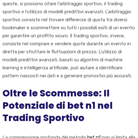
queste, si possono citare l'arbitraggio sportivo, il trading
sportivo e l'utilizzo di modelli predittivi avanzati. L'arbitraggio
sportivo consiste nel trovare differenze di quota tra diversi
bookmaker e scommettere su tutti i possibili esiti di un evento
per garantire un profitto sicuro. Il trading sportivo, invece,
consiste nel comprare e vendere quote durante un evento in
diretta per sfruttare le fluttuazioni di prezzo. L'utilizzo di
modelli predittivi avanzati, basati su algoritmi di machine
learning e intelligenza artificiale, può aiutare a identificare
pattern nascosti nei dati e a generare pronostici più accurati.
Oltre le Scommesse: Il
Potenziale di bet n1 nel
Trading Sportivo
La comprensione profonda del metodo
bet n1
non si limita alla