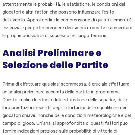
attentamente le probabilità, le statistiche, le condizioni dei
giocatori e altri fattori che possono influenzare l'esito
dell'evento. Approfondire la comprensione di questi elementi è
essenziale per poter prendere decisioni informate e aumentare
le proprie possibilità di successo nel lungo termine.
Analisi Preliminare e
Selezione delle Partite
Prima di effettuare qualsiasi scommessa, è cruciale effettuare
un'analisi preliminare accurata delle partite in programma.
Questo implica lo studio delle statistiche delle squadre, delle
loro prestazioni recenti, degli infortuni e delle squalifiche dei
giocatori chiave, nonché delle condizioni meteorologiche e del
campo di gioco. Un'analisi approfondita di questi fattori può
fornire indicazioni preziose sulle probabilità di vittoria di