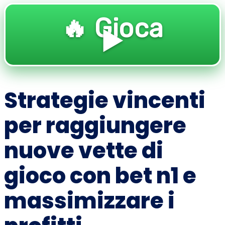
🔥 Gioca
▶️
Strategie vincenti
per raggiungere
nuove vette di
gioco con bet n1 e
massimizzare i