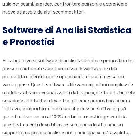
utile per scambiare idee, confrontare opinioni e apprendere
nuove strategie da altri scommettitori.
Software di Analisi Statistica
e Pronostici
Esistono diversi software di analisi statistica e pronostici che
possono automatizzare il processo di valutazione delle
probabilità e identificare le opportunità di scommessa più
vantaggiose. Questi software utilizzano algoritmi complessi e
modelli statistici per analizzare i dati storici, le statistiche delle
squadre e altri fattori rilevanti e generare pronostici accurati.
Tuttavia, è importante ricordare che nessun software può
garantire il successo al 100%, e che i pronostici generati da
questi strumenti dovrebbero essere considerati come un
supporto alla propria analisi e non come una verità assoluta.