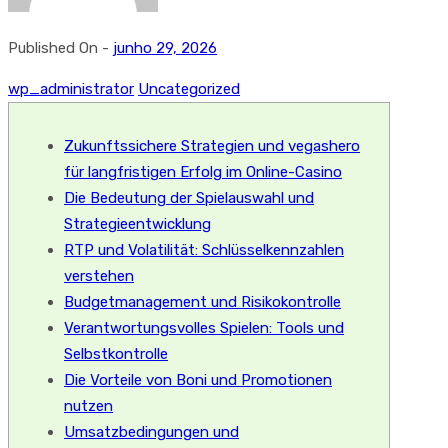
Published On -
junho 29, 2026
wp_administrator
Uncategorized
Zukunftssichere Strategien und vegashero
für langfristigen Erfolg im Online-Casino
Die Bedeutung der Spielauswahl und
Strategieentwicklung
RTP und Volatilität: Schlüsselkennzahlen
verstehen
Budgetmanagement und Risikokontrolle
Verantwortungsvolles Spielen: Tools und
Selbstkontrolle
Die Vorteile von Boni und Promotionen
nutzen
Umsatzbedingungen und