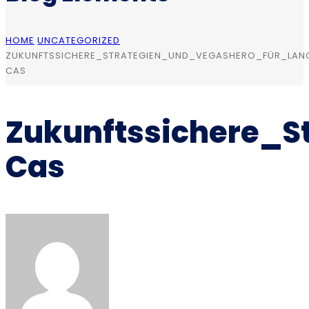
HOME
UNCATEGORIZED
ZUKUNFTSSICHERE_STRATEGIEN_UND_VEGASHERO_FÜR_LANG
CAS
Zukunftssichere_S
Cas