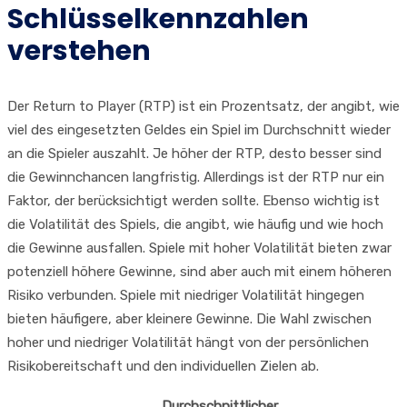
Schlüsselkennzahlen
verstehen
Der Return to Player (RTP) ist ein Prozentsatz, der angibt, wie
viel des eingesetzten Geldes ein Spiel im Durchschnitt wieder
an die Spieler auszahlt. Je höher der RTP, desto besser sind
die Gewinnchancen langfristig. Allerdings ist der RTP nur ein
Faktor, der berücksichtigt werden sollte. Ebenso wichtig ist
die Volatilität des Spiels, die angibt, wie häufig und wie hoch
die Gewinne ausfallen. Spiele mit hoher Volatilität bieten zwar
potenziell höhere Gewinne, sind aber auch mit einem höheren
Risiko verbunden. Spiele mit niedriger Volatilität hingegen
bieten häufigere, aber kleinere Gewinne. Die Wahl zwischen
hoher und niedriger Volatilität hängt von der persönlichen
Risikobereitschaft und den individuellen Zielen ab.
Durchschnittlicher