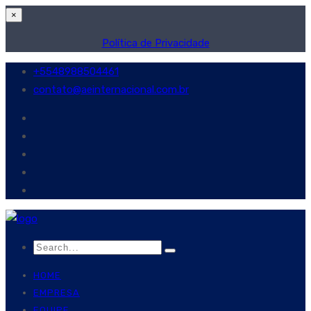
×
Política de Privacidade
+5548988504461
contato@aeinternacional.com.br
HOME
EMPRESA
EQUIPE