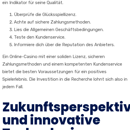
ein Indikator für seine Qualität.
Überprüfe die Glücksspiellizenz.
Achte auf sichere Zahlungsmethoden.
Lies die Allgemeinen Geschäftsbedingungen.
Teste den Kundenservice.
Informiere dich über die Reputation des Anbieters.
Ein Online-Casino mit einer soliden Lizenz, sicheren
Zahlungsmethoden und einem kompetenten Kundenservice
bietet die besten Voraussetzungen für ein positives
Spielerlebnis. Die Investition in die Recherche lohnt sich also in
jedem Fall.
Zukunftsperspekti
und innovative