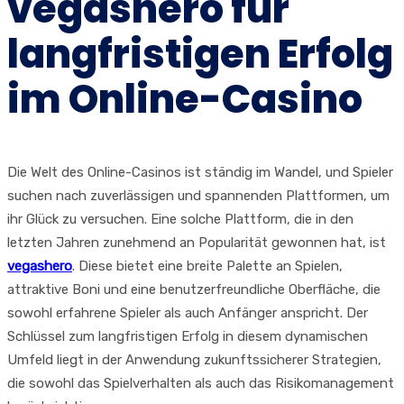
vegashero für
langfristigen Erfolg
im Online-Casino
Die Welt des Online-Casinos ist ständig im Wandel, und Spieler
suchen nach zuverlässigen und spannenden Plattformen, um
ihr Glück zu versuchen. Eine solche Plattform, die in den
letzten Jahren zunehmend an Popularität gewonnen hat, ist
vegashero
. Diese bietet eine breite Palette an Spielen,
attraktive Boni und eine benutzerfreundliche Oberfläche, die
sowohl erfahrene Spieler als auch Anfänger anspricht. Der
Schlüssel zum langfristigen Erfolg in diesem dynamischen
Umfeld liegt in der Anwendung zukunftssicherer Strategien,
die sowohl das Spielverhalten als auch das Risikomanagement