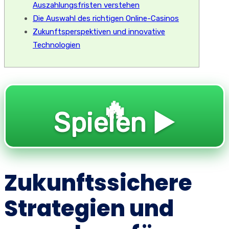
Auszahlungsfristen verstehen
Die Auswahl des richtigen Online-Casinos
Zukunftsperspektiven und innovative
Technologien
🔥
Spielen ▶️
Zukunftssichere
Strategien und