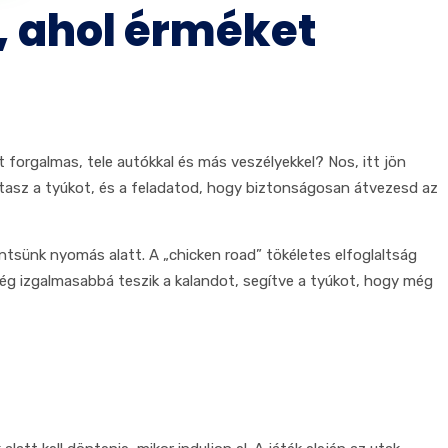
, ahol érméket
 út forgalmas, tele autókkal és más veszélyekkel? Nos, itt jön
ányítasz a tyúkot, és a feladatod, hogy biztonságosan átvezesd az
ntsünk nyomás alatt. A „chicken road” tökéletes elfoglaltság
ég izgalmasabbá teszik a kalandot, segítve a tyúkot, hogy még