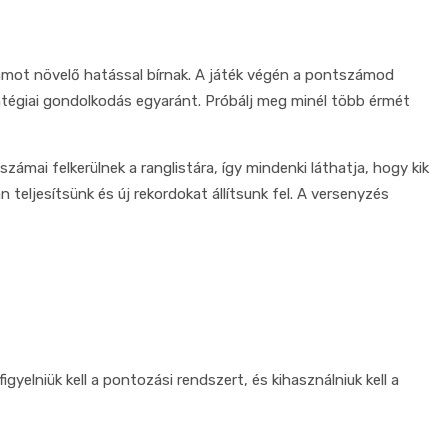
ámot növelő hatással bírnak. A játék végén a pontszámod
atégiai gondolkodás egyaránt. Próbálj meg minél több érmét
mai felkerülnek a ranglistára, így mindenki láthatja, hogy kik
teljesítsünk és új rekordokat állítsunk fel. A versenyzés
elniük kell a pontozási rendszert, és kihasználniuk kell a