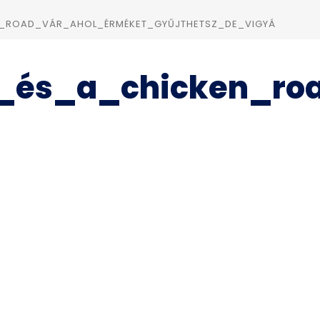
N_ROAD_VÁR_AHOL_ÉRMÉKET_GYŰJTHETSZ_DE_VIGYÁ
d_és_a_chicken_ro