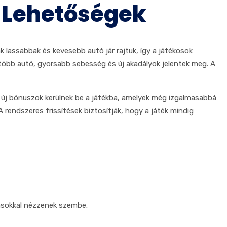
si Lehetőségek
k lassabbak és kevesebb autó jár rajtuk, így a játékosok
 több autó, gyorsabb sebesség és új akadályok jelentek meg. A
és új bónuszok kerülnek be a játékba, amelyek még izgalmasabbá
A rendszeres frissítések biztosítják, hogy a játék mindig
vásokkal nézzenek szembe.