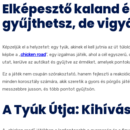
Elképesztő kaland é
gyűjthetsz, de vigy
Képzeljük el a helyzetet: egy tyúk, akinek el kell jutnia az út tú
képbe a „
chicken road
”, egy izgalmas játék, ahol a cél egyszerű
utat, kerülve az autókat és gyűjtve az érméket, amelyek pontok
Ez a játék nem csupán szórakoztató, hanem fejleszti a reakciói
minden korosztály számára, akik szeretik a gyors és pörgős já
messzebbre jusson, és több pontot gyűjtsön.
A Tyúk Útja: Kihívá