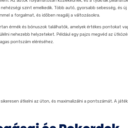
em. Az autók folyamatosan közlekednek, és a tyúknak pillanatok ala
a nehézségi szint emelkedik. Több autó, gyorsabb sebesség, és új
mel a forgalmat, és időben reagálj a változásokra.
órtan érmék és bónuszok találhatók, amelyek értékes pontokat va
élni nehezebb helyzeteket. Például egy pajzs megvéd az ütközést
magas pontszám eléréséhez.
ikeresen átkelni az úton, és maximalizálni a pontszámát. A játék