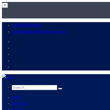
×
+5548988504461
contato@aeinternacional.com.br
HOME
EMPRESA
EQUIPE