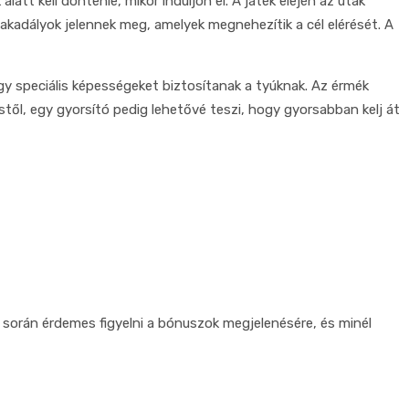
tt kell döntenie, mikor induljon el. A játék elején az utak
 akadályok jelennek meg, amelyek megnehezítik a cél elérését. A
gy speciális képességeket biztosítanak a tyúknak. Az érmék
ől, egy gyorsító pedig lehetővé teszi, hogy gyorsabban kelj át
 során érdemes figyelni a bónuszok megjelenésére, és minél