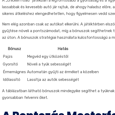
A „chicken road” játékban a legfontosabb a gyorsaság és a figyel
lassabbak és kevesebb autó jár rajtuk, de ahogy haladsz előre, 
sikeres átkeléshez elengedhetetlen, hogy figyelmesen vedd szem
Nem elég azonban csak az autókat elkerülni. A játéktérben elsz
gyűjtése növeli a pontszámodat, míg a bónuszok segíthetnek túl
az úton. A bónuszok stratégiai használata kulcsfontosságú a 
Bónusz
Hatás
Pajzs
Megvéd egy ütközéstől
Gyorsító
Növeli a tyúk sebességét
Érmemágnes
Automatán gyűjti az érméket a közelben
Időlassító
Lassítja az autók sebességét
A táblázatban látható bónuszok mindegyike segíthet a tyúknak s
gyorsabban felvenni őket.