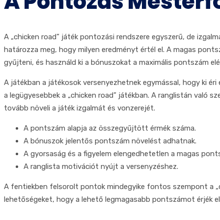
A Pontozás Mesterf
A „chicken road” játék pontozási rendszere egyszerű, de izgal
határozza meg, hogy milyen eredményt értél el. A magas pontsz
gyűjteni, és használd ki a bónuszokat a maximális pontszám el
A játékban a játékosok versenyezhetnek egymással, hogy ki éri e
a legügyesebbek a „chicken road” játékban. A ranglistán való sze
tovább növeli a játék izgalmát és vonzerejét.
A pontszám alapja az összegyűjtött érmék száma.
A bónuszok jelentős pontszám növelést adhatnak.
A gyorsaság és a figyelem elengedhetetlen a magas pont
A ranglista motivációt nyújt a versenyzéshez.
A fentiekben felsorolt pontok mindegyike fontos szempont a „chi
lehetőségeket, hogy a lehető legmagasabb pontszámot érjék el