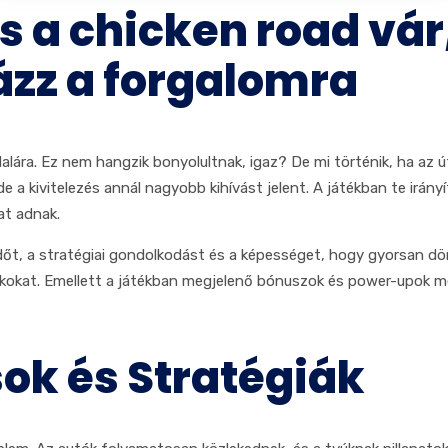
s a chicken road vár
ázz a forgalomra
loldalára. Ez nem hangzik bonyolultnak, igaz? De mi történik, ha az
, de a kivitelezés annál nagyobb kihívást jelent. A játékban te ir
at adnak.
dőt, a stratégiai gondolkodást és a képességet, hogy gyorsan dö
tékokat. Emellett a játékban megjelenő bónuszok és power-upok m
sok és Stratégiák