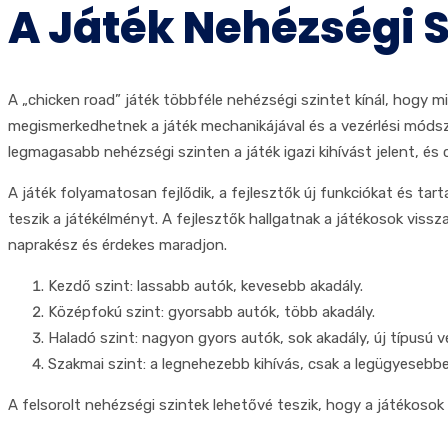
A Játék Nehézségi S
A „chicken road” játék többféle nehézségi szintet kínál, hogy mi
megismerkedhetnek a játék mechanikájával és a vezérlési módsze
legmagasabb nehézségi szinten a játék igazi kihívást jelent, és
A játék folyamatosan fejlődik, a fejlesztők új funkciókat és ta
teszik a játékélményt. A fejlesztők hallgatnak a játékosok vissza
naprakész és érdekes maradjon.
Kezdő szint: lassabb autók, kevesebb akadály.
Középfokú szint: gyorsabb autók, több akadály.
Haladó szint: nagyon gyors autók, sok akadály, új típusú v
Szakmai szint: a legnehezebb kihívás, csak a legügyesebb
A felsorolt nehézségi szintek lehetővé teszik, hogy a játékoso