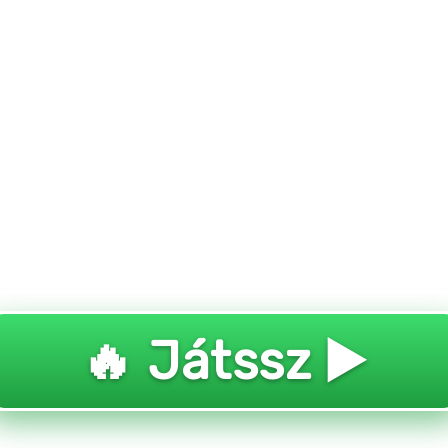
🔥 Játssz ▶️