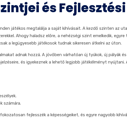
zintjei és Fejleszté
nden játékos megtalálja a saját kihívásait. A kezdő szinten az uta
rekkel. Ahogy haladsz előre, a nehézségi szint emelkedik, egyre
 csak a legügyesebb játékosok tudnak sikeresen átkelni az úton.
rtalmakat adnak hozzá. A jövőben várhatóan új tyúkok, új pályák 
jelzéseire, és igyekeznek a lehető legjobb játékélményt nyújtani. 
eszélyek.
ek számára.
k fokozatosan fejlesszék a képességeiket, és egyre nagyobb kihí