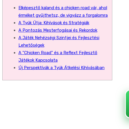
Elképesztő kaland és a chicken road vár, ahol
érméket gyűjthetsz, de vigyázz a forgalomra
A Tyúk Útja: Kihívások és Stratégiák
A Pontozás Mesterfogásai és Rekordok
A Játék Nehézségi Szintjei és Fejlesztési
Lehetőségek
A "Chicken Road" és a Reflext Fejlesztő
Játékok Kapcsolata
Új Perspektívák a Tyúk Átkelési Kihívásában