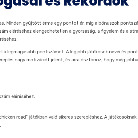
ogásai és Rekordok
mas. Minden gyűjtött érme egy pontot ér, míg a bónuszok pontsz
ám eléréséhez elengedhetetlen a gyorsaság, a figyelem és a str
éréséhez.
l a legmagasabb pontszámot. A legjobb játékosok nevei és pontszá
replés nagy motivációt jelent, és arra ösztönöz, hogy még jobban 
szám eléréséhez.
cken road” játékban való sikeres szerepléshez. A játékosoknak figy
.