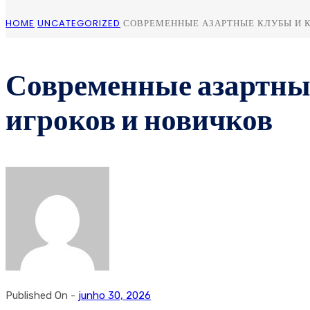
HOME
UNCATEGORIZED
СОВРЕМЕННЫЕ АЗАРТНЫЕ КЛУБЫ И 
Современные азартные
игроков и новичков
Published On -
junho 30, 2026