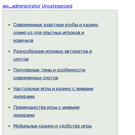
wp_administrator
Uncategorized
Современные азартные клубы и казино
олимп кз для опытных игроков и
новичков
Разнообразие игровых автоматов и
слотов
Популярные темы и особенности
современных слотов
Настольные игры и казино с живыми
дилерами
Преимущества игры с живыми
дилерами
Мобильные казино и удобство игры