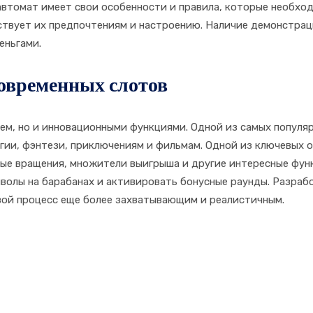
втомат имеет свои особенности и правила, которые необход
тствует их предпочтениям и настроению. Наличие демонстра
еньгами.
овременных слотов
м, но и инновационными функциями. Одной из самых популяр
гии, фэнтези, приключениям и фильмам. Одной из ключевых 
ные вращения, множители выигрыша и другие интересные функ
символы на барабанах и активировать бонусные раунды. Разра
вой процесс еще более захватывающим и реалистичным.