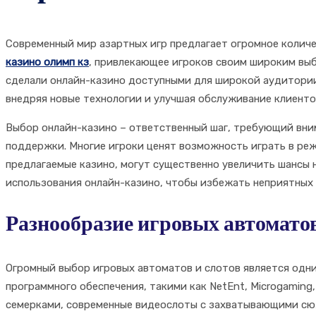
Современный мир азартных игр предлагает огромное колич
казино олимп кз
, привлекающее игроков своим широким выб
сделали онлайн-казино доступными для широкой аудитории
внедряя новые технологии и улучшая обслуживание клиенто
Выбор онлайн-казино – ответственный шаг, требующий вним
поддержки. Многие игроки ценят возможность играть в реж
предлагаемые казино, могут существенно увеличить шансы 
использования онлайн-казино, чтобы избежать неприятных 
Разнообразие игровых автоматов
Огромный выбор игровых автоматов и слотов является одн
программного обеспечения, такими как NetEnt, Microgaming,
семерками, современные видеослоты с захватывающими сю