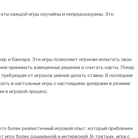
таты каждой игры случайны и непредсказуемы. Это
кер и баккара. Эти игры позволяют игрокам испытать свои
ения принимать взвешенные решения и считать карты. Покер
же требующая от игроков умения делать ставки. В последние
рать в настольные игры с настоящими дилерами в режиме
и в игровой процесс.
это более реалистичный игровой опыт, который приближен
т игру более социальной и интересной. В-третьих, игра с