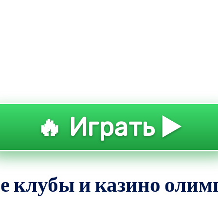
🔥 Играть ▶️
 клубы и казино олим