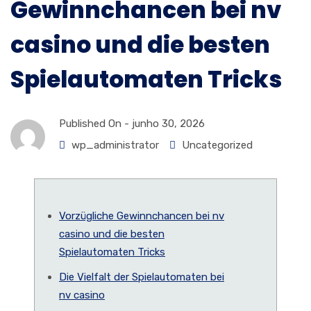
Gewinnchancen bei nv
casino und die besten
Spielautomaten Tricks
Published On -
junho 30, 2026
wp_administrator
Uncategorized
Vorzügliche Gewinnchancen bei nv
casino und die besten
Spielautomaten Tricks
Die Vielfalt der Spielautomaten bei
nv casino