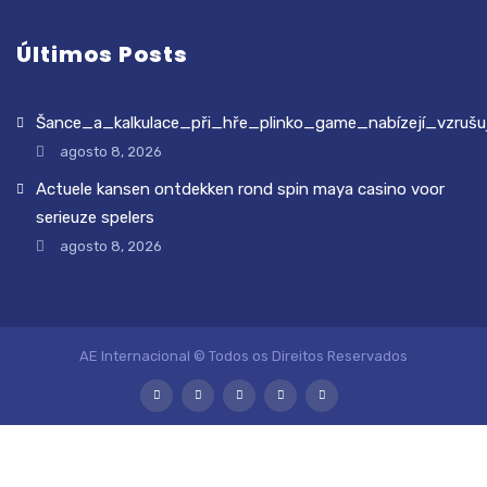
Últimos Posts
Šance_a_kalkulace_při_hře_plinko_game_nabízejí_vzrušu
agosto 8, 2026
Actuele kansen ontdekken rond spin maya casino voor
serieuze spelers
agosto 8, 2026
AE Internacional © Todos os Direitos Reservados