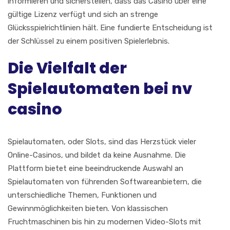
informieren und sicherstellen, dass das Casino über eine
gültige Lizenz verfügt und sich an strenge
Glücksspielrichtlinien hält. Eine fundierte Entscheidung ist
der Schlüssel zu einem positiven Spielerlebnis.
Die Vielfalt der
Spielautomaten bei nv
casino
Spielautomaten, oder Slots, sind das Herzstück vieler
Online-Casinos, und
bildet da keine Ausnahme. Die
Plattform bietet eine beeindruckende Auswahl an
Spielautomaten von führenden Softwareanbietern, die
unterschiedliche Themen, Funktionen und
Gewinnmöglichkeiten bieten. Von klassischen
Fruchtmaschinen bis hin zu modernen Video-Slots mit