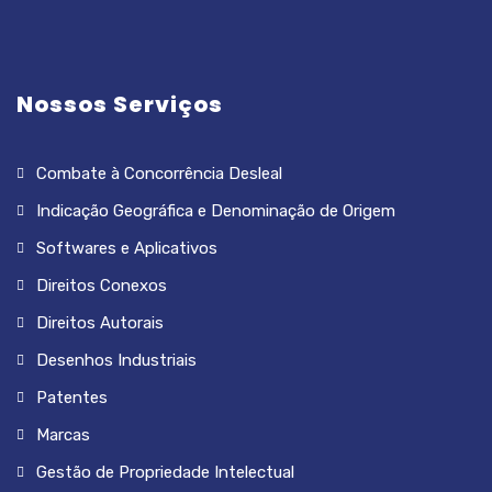
Nossos Serviços
Combate à Concorrência Desleal
Indicação Geográfica e Denominação de Origem
Softwares e Aplicativos
Direitos Conexos
Direitos Autorais
Desenhos Industriais
Patentes
Marcas
Gestão de Propriedade Intelectual