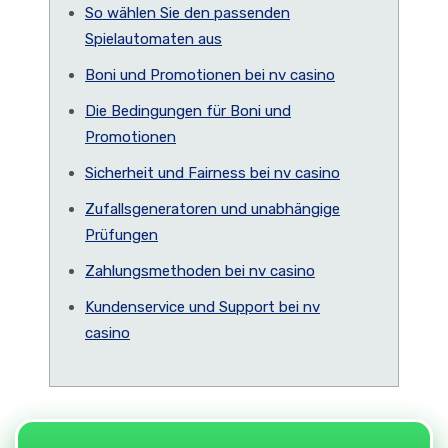
So wählen Sie den passenden
Spielautomaten aus
Boni und Promotionen bei nv casino
Die Bedingungen für Boni und
Promotionen
Sicherheit und Fairness bei nv casino
Zufallsgeneratoren und unabhängige
Prüfungen
Zahlungsmethoden bei nv casino
Kundenservice und Support bei nv
casino