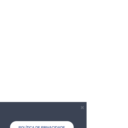
×
POLÍTICA DE PRIVACIDADE