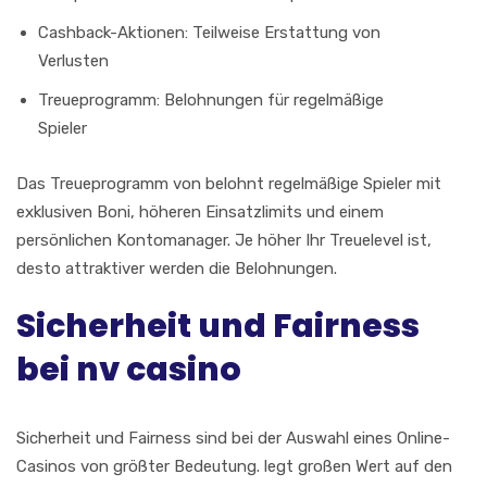
Cashback-Aktionen: Teilweise Erstattung von
Verlusten
Treueprogramm: Belohnungen für regelmäßige
Spieler
Das Treueprogramm von
belohnt regelmäßige Spieler mit
exklusiven Boni, höheren Einsatzlimits und einem
persönlichen Kontomanager. Je höher Ihr Treuelevel ist,
desto attraktiver werden die Belohnungen.
Sicherheit und Fairness
bei nv casino
Sicherheit und Fairness sind bei der Auswahl eines Online-
Casinos von größter Bedeutung.
legt großen Wert auf den