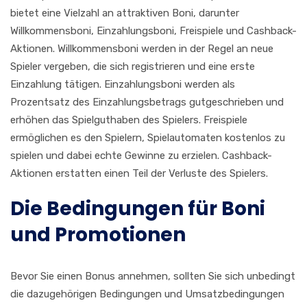
bietet eine Vielzahl an attraktiven Boni, darunter
Willkommensboni, Einzahlungsboni, Freispiele und Cashback-
Aktionen. Willkommensboni werden in der Regel an neue
Spieler vergeben, die sich registrieren und eine erste
Einzahlung tätigen. Einzahlungsboni werden als
Prozentsatz des Einzahlungsbetrags gutgeschrieben und
erhöhen das Spielguthaben des Spielers. Freispiele
ermöglichen es den Spielern, Spielautomaten kostenlos zu
spielen und dabei echte Gewinne zu erzielen. Cashback-
Aktionen erstatten einen Teil der Verluste des Spielers.
Die Bedingungen für Boni
und Promotionen
Bevor Sie einen Bonus annehmen, sollten Sie sich unbedingt
die dazugehörigen Bedingungen und Umsatzbedingungen