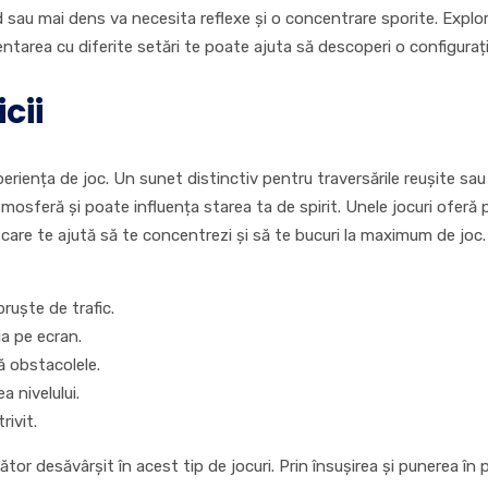
d sau mai dens va necesita reflexe și o concentrare sporite. Explor
mentarea cu diferite setări te poate ajuta să descoperi o configurați
cii
eriența de joc. Un sunet distinctiv pentru traversările reușite s
sferă și poate influența starea ta de spirit. Unele jocuri oferă pos
 care te ajută să te concentrezi și să te bucuri la maximum de joc.
bruște de trafic.
a pe ecran.
ă obstacolele.
a nivelului.
ivit.
or desăvârșit în acest tip de jocuri. Prin însușirea și punerea în p