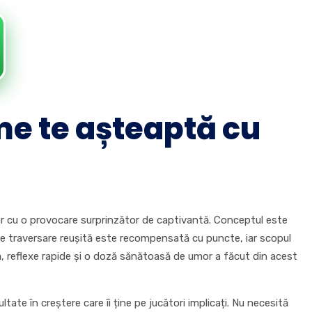
e te așteaptă cu
ar cu o provocare surprinzător de captivantă. Conceptul este
are traversare reușită este recompensată cu puncte, iar scopul
ă, reflexe rapide și o doză sănătoasă de umor a făcut din acest
tate în creștere care îi ține pe jucători implicați. Nu necesită