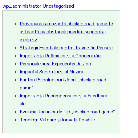
wp_administrator
Uncategorized
Provocarea amuzantă chicken road game te
așteaptă cu obstacole inedite și punctaj
exploziv
Strategii Esențiale pentru Traversări Reușite
Importanța Reflexelor și a Concentrării
Personalizarea Experienței de Joc
Impactul Sunetului și al Muzicii
Factori Psihologici în Jocul „chicken road
game”
Importanța Recompenselor și a Feedback-
ului
Evoluția Jocurilor de Tip „chicken road game”
Tendințe Viitoare și Inovații Posibile