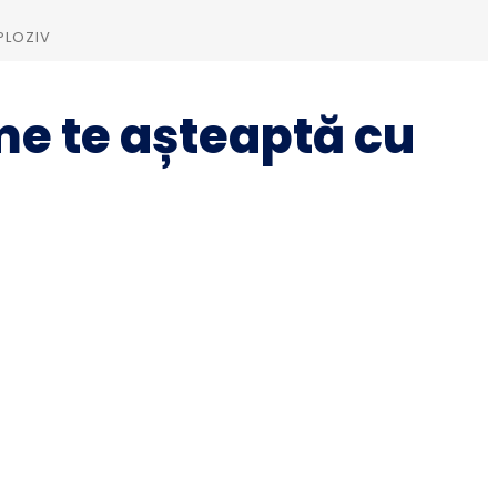
PLOZIV
e te așteaptă cu