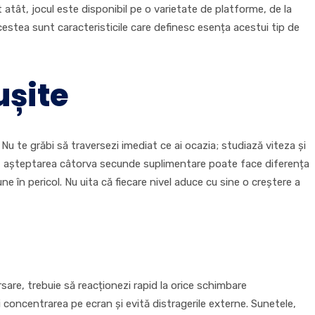
t atât, jocul este disponibil pe o varietate de platforme, de la
cestea sunt caracteristicile care definesc esența acestui tip de
ușite
Nu te grăbi să traversezi imediat ce ai ocazia; studiază viteza și
ri, așteptarea câtorva secunde suplimentare poate face diferența
e în pericol. Nu uita că fiecare nivel aduce cu sine o creștere a
sare, trebuie să reacționezi rapid la orice schimbare
 concentrarea pe ecran și evită distragerile externe. Sunetele,