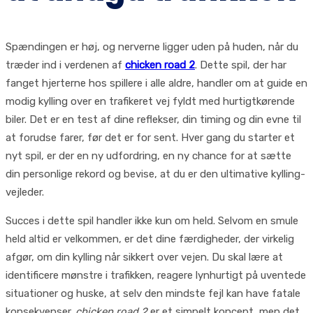
Spændingen er høj, og nerverne ligger uden på huden, når du
træder ind i verdenen af
chicken road 2
. Dette spil, der har
fanget hjerterne hos spillere i alle aldre, handler om at guide en
modig kylling over en trafikeret vej fyldt med hurtigtkørende
biler. Det er en test af dine reflekser, din timing og din evne til
at forudse farer, før det er for sent. Hver gang du starter et
nyt spil, er der en ny udfordring, en ny chance for at sætte
din personlige rekord og bevise, at du er den ultimative kylling-
vejleder.
Succes i dette spil handler ikke kun om held. Selvom en smule
held altid er velkommen, er det dine færdigheder, der virkelig
afgør, om din kylling når sikkert over vejen. Du skal lære at
identificere mønstre i trafikken, reagere lynhurtigt på uventede
situationer og huske, at selv den mindste fejl kan have fatale
konsekvenser.
chicken road 2
er et simpelt koncept, men det