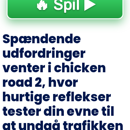
🔥 Spil ▶️
Spændende
udfordringer
venter i chicken
road 2, hvor
hurtige reflekser
tester din evne til
at undgå trafikken