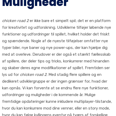
Muligheder
chicken road 2
er ikke bare et simpelt spil; det er en platform
for kreativitet og udforskning. Udviklerne tilføjer løbende nye
funktioner og udfordringer til spillet, hvilket holder det friskt
og spændende. Nogle af de nyeste tilføjelser omfatter nye
typer biler, nye baner og nye power-ups, der kan hjælpe dig
med at overleve. Derudover er der også et stærkt fællesskab
af spillere, der deler tips og tricks, konkurrerer med hinanden
og skaber deres egne modifikationer af spillet. Fremtiden ser
lys ud for
chicken road 2
. Med stadig flere spillere og en
dedikeret udviklergruppe er der ingen grænser for, hvad der
kan opnås. Vi kan forvente at se endnu flere nye funktioner,
udfordringer og muligheder i de kommende år. Mulige
fremtidige opdateringer kunne inkludere multiplayer-tilstande,
hvor du kan konkurrere mod dine venner, eller en story mode,
hvor du kan følge kyllingens eventyr på tværs af forskellige