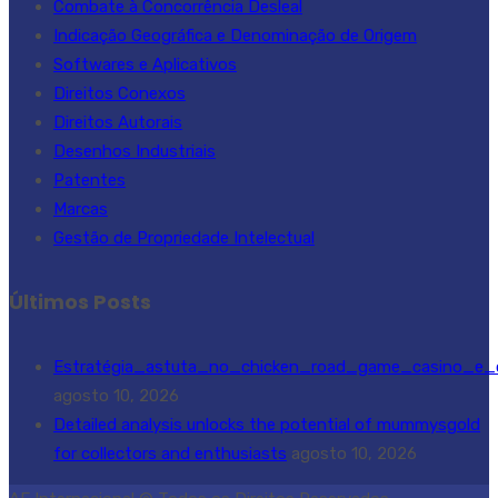
Combate à Concorrência Desleal
Indicação Geográfica e Denominação de Origem
Softwares e Aplicativos
Direitos Conexos
Direitos Autorais
Desenhos Industriais
Patentes
Marcas
Gestão de Propriedade Intelectual
Últimos Posts
Estratégia_astuta_no_chicken_road_game_casino_e
agosto 10, 2026
Detailed analysis unlocks the potential of mummysgold
for collectors and enthusiasts
agosto 10, 2026