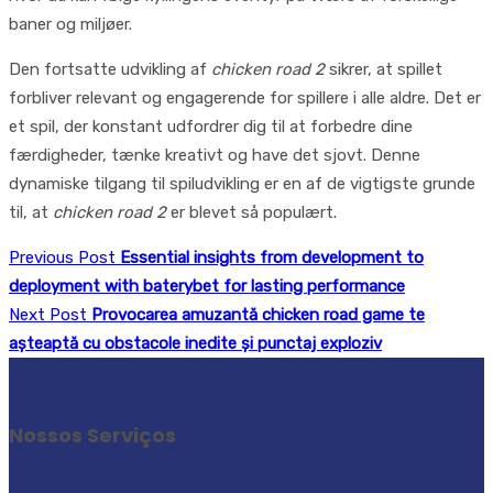
baner og miljøer.
Den fortsatte udvikling af
chicken road 2
sikrer, at spillet
forbliver relevant og engagerende for spillere i alle aldre. Det er
et spil, der konstant udfordrer dig til at forbedre dine
færdigheder, tænke kreativt og have det sjovt. Denne
dynamiske tilgang til spiludvikling er en af de vigtigste grunde
til, at
chicken road 2
er blevet så populært.
Previous Post
Essential insights from development to
deployment with baterybet for lasting performance
Next Post
Provocarea amuzantă chicken road game te
așteaptă cu obstacole inedite și punctaj exploziv
Nossos Serviços