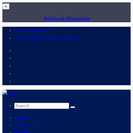
×
Política de Privacidade
+5548988504461
contato@aeinternacional.com.br
HOME
EMPRESA
EQUIPE