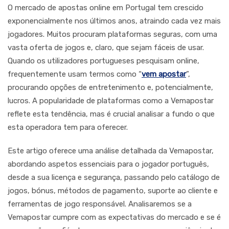
O mercado de apostas online em Portugal tem crescido
exponencialmente nos últimos anos, atraindo cada vez mais
jogadores. Muitos procuram plataformas seguras, com uma
vasta oferta de jogos e, claro, que sejam fáceis de usar.
Quando os utilizadores portugueses pesquisam online,
frequentemente usam termos como “
vem apostar
”,
procurando opções de entretenimento e, potencialmente,
lucros. A popularidade de plataformas como a Vemapostar
reflete esta tendência, mas é crucial analisar a fundo o que
esta operadora tem para oferecer.
Este artigo oferece uma análise detalhada da Vemapostar,
abordando aspetos essenciais para o jogador português,
desde a sua licença e segurança, passando pelo catálogo de
jogos, bónus, métodos de pagamento, suporte ao cliente e
ferramentas de jogo responsável. Analisaremos se a
Vemapostar cumpre com as expectativas do mercado e se é