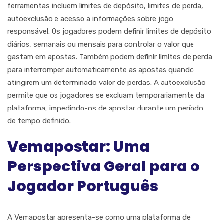
ferramentas incluem limites de depósito, limites de perda,
autoexclusão e acesso a informações sobre jogo
responsável. Os jogadores podem definir limites de depósito
diários, semanais ou mensais para controlar o valor que
gastam em apostas. Também podem definir limites de perda
para interromper automaticamente as apostas quando
atingirem um determinado valor de perdas. A autoexclusão
permite que os jogadores se excluam temporariamente da
plataforma, impedindo-os de apostar durante um período
de tempo definido.
Vemapostar: Uma
Perspectiva Geral para o
Jogador Português
A Vemapostar apresenta-se como uma plataforma de