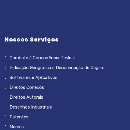
Nossos Serviços
Combate à Concorrência Desleal
Indicação Geográfica e Denominação de Origem
Softwares e Aplicativos
Direitos Conexos
Direitos Autorais
Desenhos Industriais
Patentes
Marcas