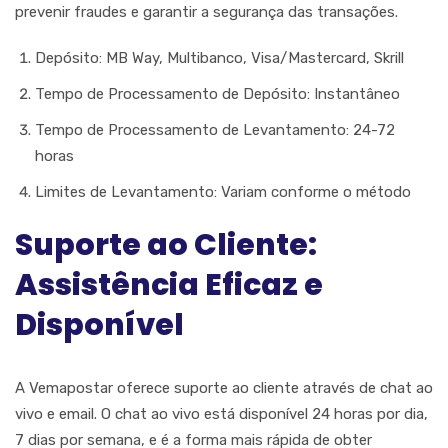
prevenir fraudes e garantir a segurança das transações.
Depósito: MB Way, Multibanco, Visa/Mastercard, Skrill
Tempo de Processamento de Depósito: Instantâneo
Tempo de Processamento de Levantamento: 24-72
horas
Limites de Levantamento: Variam conforme o método
Suporte ao Cliente:
Assistência Eficaz e
Disponível
A Vemapostar oferece suporte ao cliente através de chat ao
vivo e email. O chat ao vivo está disponível 24 horas por dia,
7 dias por semana, e é a forma mais rápida de obter