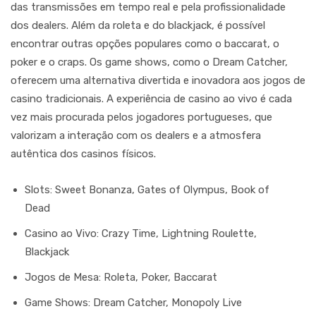
das transmissões em tempo real e pela profissionalidade
dos dealers. Além da roleta e do blackjack, é possível
encontrar outras opções populares como o baccarat, o
poker e o craps. Os game shows, como o Dream Catcher,
oferecem uma alternativa divertida e inovadora aos jogos de
casino tradicionais. A experiência de casino ao vivo é cada
vez mais procurada pelos jogadores portugueses, que
valorizam a interação com os dealers e a atmosfera
autêntica dos casinos físicos.
Slots: Sweet Bonanza, Gates of Olympus, Book of
Dead
Casino ao Vivo: Crazy Time, Lightning Roulette,
Blackjack
Jogos de Mesa: Roleta, Poker, Baccarat
Game Shows: Dream Catcher, Monopoly Live