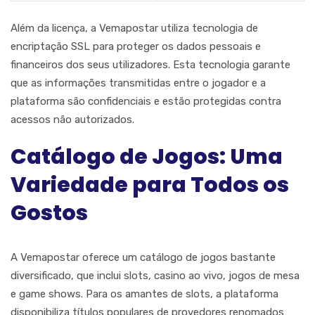
Além da licença, a Vemapostar utiliza tecnologia de
encriptação SSL para proteger os dados pessoais e
financeiros dos seus utilizadores. Esta tecnologia garante
que as informações transmitidas entre o jogador e a
plataforma são confidenciais e estão protegidas contra
acessos não autorizados.
Catálogo de Jogos: Uma
Variedade para Todos os
Gostos
A Vemapostar oferece um catálogo de jogos bastante
diversificado, que inclui slots, casino ao vivo, jogos de mesa
e game shows. Para os amantes de slots, a plataforma
disponibiliza títulos populares de provedores renomados