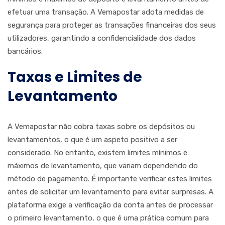
efetuar uma transação. A Vemapostar adota medidas de
segurança para proteger as transações financeiras dos seus
utilizadores, garantindo a confidencialidade dos dados
bancários.
Taxas e Limites de
Levantamento
A Vemapostar não cobra taxas sobre os depósitos ou
levantamentos, o que é um aspeto positivo a ser
considerado. No entanto, existem limites mínimos e
máximos de levantamento, que variam dependendo do
método de pagamento. É importante verificar estes limites
antes de solicitar um levantamento para evitar surpresas. A
plataforma exige a verificação da conta antes de processar
o primeiro levantamento, o que é uma prática comum para