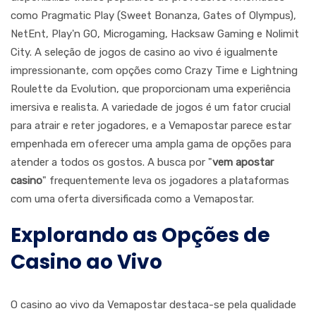
como Pragmatic Play (Sweet Bonanza, Gates of Olympus),
NetEnt, Play'n GO, Microgaming, Hacksaw Gaming e Nolimit
City. A seleção de jogos de casino ao vivo é igualmente
impressionante, com opções como Crazy Time e Lightning
Roulette da Evolution, que proporcionam uma experiência
imersiva e realista. A variedade de jogos é um fator crucial
para atrair e reter jogadores, e a Vemapostar parece estar
empenhada em oferecer uma ampla gama de opções para
atender a todos os gostos. A busca por "
vem apostar
casino
" frequentemente leva os jogadores a plataformas
com uma oferta diversificada como a Vemapostar.
Explorando as Opções de
Casino ao Vivo
O casino ao vivo da Vemapostar destaca-se pela qualidade