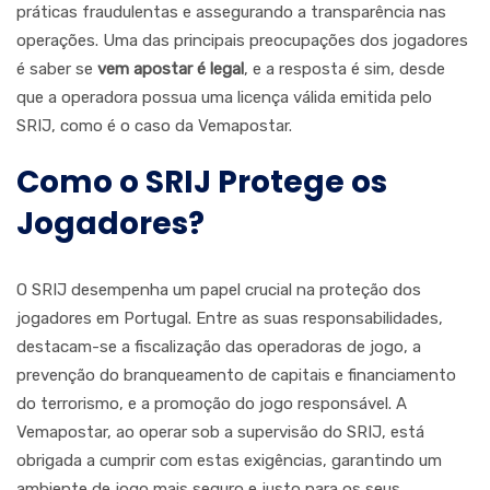
práticas fraudulentas e assegurando a transparência nas
operações. Uma das principais preocupações dos jogadores
é saber se
vem apostar é legal
, e a resposta é sim, desde
que a operadora possua uma licença válida emitida pelo
SRIJ, como é o caso da Vemapostar.
Como o SRIJ Protege os
Jogadores?
O SRIJ desempenha um papel crucial na proteção dos
jogadores em Portugal. Entre as suas responsabilidades,
destacam-se a fiscalização das operadoras de jogo, a
prevenção do branqueamento de capitais e financiamento
do terrorismo, e a promoção do jogo responsável. A
Vemapostar, ao operar sob a supervisão do SRIJ, está
obrigada a cumprir com estas exigências, garantindo um
ambiente de jogo mais seguro e justo para os seus