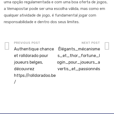
uma opção regulamentada e com uma boa oferta de jogos,
a Vemapostar pode ser uma escolha válida, mas como em
qualquer atividade de jogo, é fundamental jogar com
responsabilidade e dentro dos seus limites.
PREVIOUS POST
NEXT POST
Authentique chance
Élégants_mécanisme
et rolldorado pour
s_et_thor_fortune_l
joueurs belges,
ogin_pour_joueurs_a
découvrez
vertis_et_passionnés
https://rolldoradoo.be
/