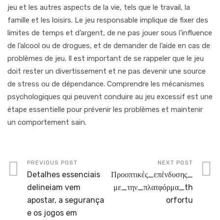
jeu et les autres aspects de la vie, tels que le travail, la
famille et les loisirs. Le jeu responsable implique de fixer des
limites de temps et d’argent, de ne pas jouer sous l’influence
de l’alcool ou de drogues, et de demander de l’aide en cas de
problèmes de jeu. Il est important de se rappeler que le jeu
doit rester un divertissement et ne pas devenir une source
de stress ou de dépendance. Comprendre les mécanismes
psychologiques qui peuvent conduire au jeu excessif est une
étape essentielle pour prévenir les problèmes et maintenir
un comportement sain.
PREVIOUS POST
NEXT POST
Detalhes essenciais
Προοπτικές_επένδυσης_
delineiam vem
με_την_πλατφόρμα_th
apostar, a segurança
orfortu
e os jogos em