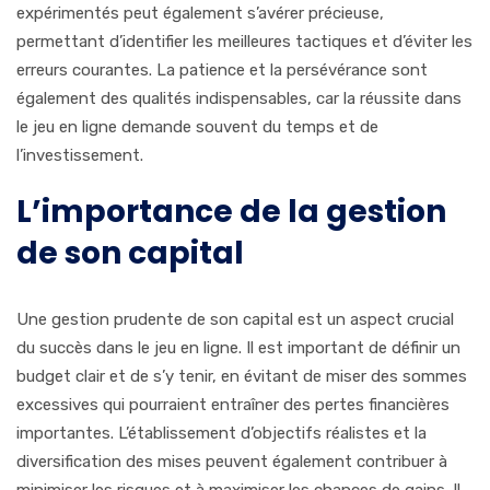
expérimentés peut également s’avérer précieuse,
permettant d’identifier les meilleures tactiques et d’éviter les
erreurs courantes. La patience et la persévérance sont
également des qualités indispensables, car la réussite dans
le jeu en ligne demande souvent du temps et de
l’investissement.
L’importance de la gestion
de son capital
Une gestion prudente de son capital est un aspect crucial
du succès dans le jeu en ligne. Il est important de définir un
budget clair et de s’y tenir, en évitant de miser des sommes
excessives qui pourraient entraîner des pertes financières
importantes. L’établissement d’objectifs réalistes et la
diversification des mises peuvent également contribuer à