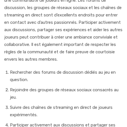
une communauté de joueurs en ligne. Les forums de
discussion, les groupes de réseaux sociaux et les chaînes de
streaming en direct sont d’excellents endroits pour entrer
en contact avec d’autres passionnés. Participer activement
aux discussions, partager ses expériences et aider les autres
joueurs peut contribuer à créer une ambiance conviviale et
collaborative. Il est également important de respecter les
règles de la communauté et de faire preuve de courtoisie
envers les autres membres.
Rechercher des forums de discussion dédiés au jeu en
question.
Rejoindre des groupes de réseaux sociaux consacrés au
jeu.
Suivre des chaînes de streaming en direct de joueurs
expérimentés.
Participer activement aux discussions et partager ses