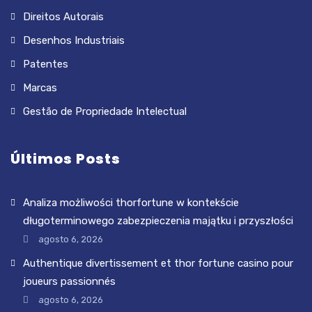
Direitos Autorais
Desenhos Industriais
Patentes
Marcas
Gestão de Propriedade Intelectual
Últimos Posts
Analiza możliwości thorfortune w kontekście
długoterminowego zabezpieczenia majątku i przyszłości
agosto 6, 2026
Authentique divertissement et thor fortune casino pour
joueurs passionnés
agosto 6, 2026