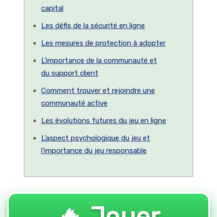
capital
Les défis de la sécurité en ligne
Les mesures de protection à adopter
L’importance de la communauté et
du support client
Comment trouver et rejoindre une
communauté active
Les évolutions futures du jeu en ligne
L’aspect psychologique du jeu et
l’importance du jeu responsable
🔥 Jouer