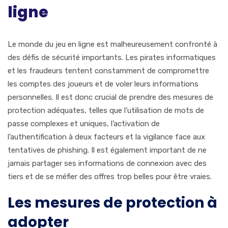
ligne
Le monde du jeu en ligne est malheureusement confronté à
des défis de sécurité importants. Les pirates informatiques
et les fraudeurs tentent constamment de compromettre
les comptes des joueurs et de voler leurs informations
personnelles. Il est donc crucial de prendre des mesures de
protection adéquates, telles que l’utilisation de mots de
passe complexes et uniques, l’activation de
l’authentification à deux facteurs et la vigilance face aux
tentatives de phishing. Il est également important de ne
jamais partager ses informations de connexion avec des
tiers et de se méfier des offres trop belles pour être vraies.
Les mesures de protection à
adopter