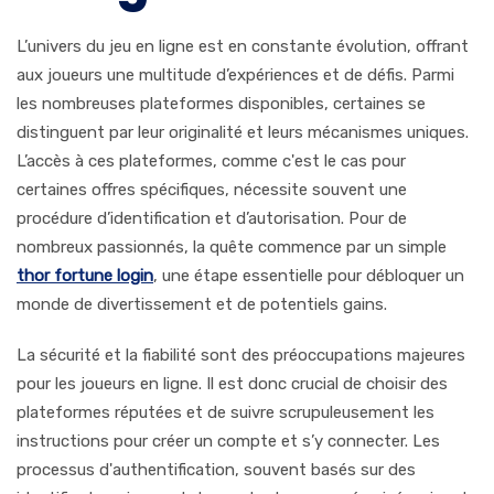
L’univers du jeu en ligne est en constante évolution, offrant
aux joueurs une multitude d’expériences et de défis. Parmi
les nombreuses plateformes disponibles, certaines se
distinguent par leur originalité et leurs mécanismes uniques.
L’accès à ces plateformes, comme c'est le cas pour
certaines offres spécifiques, nécessite souvent une
procédure d’identification et d’autorisation. Pour de
nombreux passionnés, la quête commence par un simple
thor fortune login
, une étape essentielle pour débloquer un
monde de divertissement et de potentiels gains.
La sécurité et la fiabilité sont des préoccupations majeures
pour les joueurs en ligne. Il est donc crucial de choisir des
plateformes réputées et de suivre scrupuleusement les
instructions pour créer un compte et s’y connecter. Les
processus d'authentification, souvent basés sur des