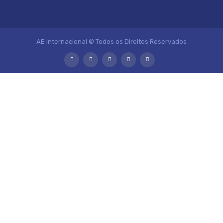
AE Internacional © Todos os Direitos Reservados