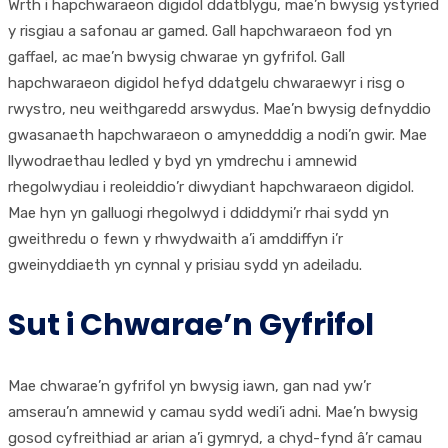
Wrth i hapchwaraeon digidol ddatblygu, mae’n bwysig ystyried
y risgiau a safonau ar gamed. Gall hapchwaraeon fod yn
gaffael, ac mae’n bwysig chwarae yn gyfrifol. Gall
hapchwaraeon digidol hefyd ddatgelu chwaraewyr i risg o
rwystro, neu weithgaredd arswydus. Mae’n bwysig defnyddio
gwasanaeth hapchwaraeon o amynedddig a nodi’n gwir. Mae
llywodraethau ledled y byd yn ymdrechu i amnewid
rhegolwydiau i reoleiddio’r diwydiant hapchwaraeon digidol.
Mae hyn yn galluogi rhegolwyd i ddiddymi’r rhai sydd yn
gweithredu o fewn y rhwydwaith a’i amddiffyn i’r
gweinyddiaeth yn cynnal y prisiau sydd yn adeiladu.
Sut i Chwarae’n Gyfrifol
Mae chwarae’n gyfrifol yn bwysig iawn, gan nad yw’r
amserau’n amnewid y camau sydd wedi’i adni. Mae’n bwysig
gosod cyfreithiad ar arian a’i gymryd, a chyd-fynd â’r camau