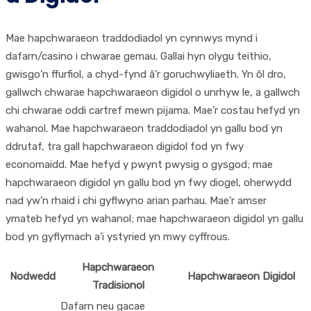
Mae hapchwaraeon traddodiadol yn cynnwys mynd i
dafarn/casino i chwarae gemau. Gallai hyn olygu teithio,
gwisgo’n ffurfiol, a chyd-fynd â’r goruchwyliaeth. Yn ôl dro,
gallwch chwarae hapchwaraeon digidol o unrhyw le, a gallwch
chi chwarae oddi cartref mewn pijama. Mae’r costau hefyd yn
wahanol. Mae hapchwaraeon traddodiadol yn gallu bod yn
ddrutaf, tra gall hapchwaraeon digidol fod yn fwy
economaidd. Mae hefyd y pwynt pwysig o gysgod; mae
hapchwaraeon digidol yn gallu bod yn fwy diogel, oherwydd
nad yw’n rhaid i chi gyflwyno arian parhau. Mae’r amser
ymateb hefyd yn wahanol; mae hapchwaraeon digidol yn gallu
bod yn gyflymach a’i ystyried yn mwy cyffrous.
Hapchwaraeon
Nodwedd
Hapchwaraeon Digidol
Tradisionol
Dafarn neu gacae