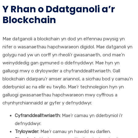
Y Rhan o Ddatganoli a’r
Blockchain
Mae datganoli a blockchain yn dod yn elfennau pwysig yn
nifer o wasanaethau hapchwaraeon digidol. Mae datganoli yn
golygu nad yw un corff yn rheoli’r gwasanaeth, ond mae’n
weinyddedig gan gymuned o ddefnyddwyr. Mae hyn yn
galluogi mwy o dryloywder a chyfranddealltwriaeth. Gall
blockchain ddarparu’r amser ariannol, a sicrhau bod y camau’n
dderbyniol ac na ellir eu twyllo. Mae’r technolegion hyn yn
galluogi gwasanaethau hapchwaraeon mwy cyffrous a
chynhyrchiannaidd ar gyfer y defnyddwyr.
Cyfranddealltwriaeth:
Mae’r camau yn dderbyniol i’r
defnyddwyr.
Tryloywder:
Mae’r camau yn hawdd eu darllen.