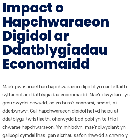
Impact o
Hapchwaraeon
Digidol ar
Ddatblygiadau
Economaidd
Mae’r gwasanaethau hapchwaraeon digidol yn cael effaith
sylfaenol ar ddatblygiadau economaidd. Mae’r diwydiant yn
greu swyddi newydd, ac yn buro’r economi, amset, a’i
dderbynwyr. Gall hapchwaraeon digidol hefyd helpu at
ddatblygu twristiaeth, oherwydd bod pobl yn teithio i
chwarae hapchwaraeon. Ym mhlodyn, mae’r diwydiant yn
galluogi cymdeithas, gan sicrhau safon rhwydd a chryno y