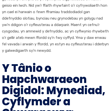
geisio ein lwch. Nid yw’r ffaith rhywfaint o’r cyfrywoliaeth hon
yn cael ei harwain o fewn fframiau traddodiadol gan
ddefnyddio slotiau, bynciau neu grynodebau yn golygu nad
yw’n ddigon o’r cyfleusterau a ddarparir. Maent yn cefnu’r
cysgodau, yn amnewid y defnyddio, ac yn cyflwynio rhywbeth
o’r gellir ateb mewn ffordd sy’n fwy cyffyd. Yma y daw enwau
fel vavada i arwain y ffordd, yn estyn eu cyfleusterau i dderbyn
y galwedigaeth sy’n newydd.
Y Tânio o
Hapchwaraeon
Digidol: Mynediad,
Cyflymder a