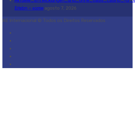
Aktuelle_Entwicklungen_und_ohne_oasis_casino_für_e
Erlebn – копія
agosto 7, 2026
AE Internacional © Todos os Direitos Reservados