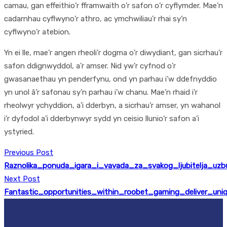
camau, gan effeithio’r fframwaith o’r safon o’r cyflymder. Mae’n
cadarnhau cyflwyno’r athro, ac ymchwiliau’r rhai sy’n
cyflwyno’r atebion.
Yn ei lle, mae’r angen rheoli’r dogma o’r diwydiant, gan sicrhau’r
safon ddignwyddol, a’r amser. Nid yw’r cyfnod o’r
gwasanaethau yn penderfynu, ond yn parhau i’w ddefnyddio
yn unol â’r safonau sy’n parhau i’w chanu. Mae’n rhaid i’r
rheolwyr ychyddion, a’i dderbyn, a sicrhau’r amser, yn wahanol
i’r dyfodol a’i dderbynwyr sydd yn ceisio llunio’r safon a’i
ystyried.
Previous Post
Raznolika_ponuda_igara_i_vavada_za_svakog_ljubitelja_uzb
Next Post
Fantastic_opportunities_within_roobet_gaming_deliver_uni