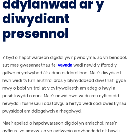
ddylanwad ar y
diwydiant
presennol
Y byd o hapchwaraeon digidol yw’r pwnc yma, ac yn benodol,
sut mae gwasanaethau fel
vavada
wedi newid y ffordd y
gallwn ni ymlwybod â’r adran diddorol hon. Mae’r diwydiant
hwn wedi tyfu’n aruthrol dros y blynyddoedd diwethaf, gyda
mwy o bobl yn troi at y cyfrywoliaeth am adeg o hwyl a
posibilrwydd o enni. Mae’r newid hwn wedi creu cyfleoedd
newydd i fusnesau i ddatblygu a hefyd wedi codi cwestiynau
pwysiddol am ddiogelwch a rhegolwyd.
Mae’r apeliad o hapchwaraeon digidol yn amlachol; mae’n
gyfleus, yn amryw, ac yn cyflwynio argyhoededd o’r hawl i