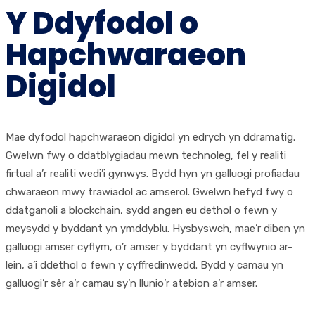
Y Ddyfodol o
Hapchwaraeon
Digidol
Mae dyfodol hapchwaraeon digidol yn edrych yn ddramatig.
Gwelwn fwy o ddatblygiadau mewn technoleg, fel y realiti
firtual a’r realiti wedi’i gynwys. Bydd hyn yn galluogi profiadau
chwaraeon mwy trawiadol ac amserol. Gwelwn hefyd fwy o
ddatganoli a blockchain, sydd angen eu dethol o fewn y
meysydd y byddant yn ymddyblu. Hysbyswch, mae’r diben yn
galluogi amser cyflym, o’r amser y byddant yn cyflwynio ar-
lein, a’i ddethol o fewn y cyffredinwedd. Bydd y camau yn
galluogi’r sêr a’r camau sy’n llunio’r atebion a’r amser.