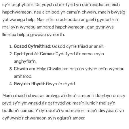
sy’n anghyflafn. Os ydych chi’n fynd yn ddifreiddio am eich
hapchwaraeon, neu eich bod yn camu’n chwain, mae’n bwysig
ychwanegu help. Mae nifer o adnoddau ar gael i gymorth i’r
rhai sy’n wynebu amharod hapchwaraeon, gan gynnwys
llinellau help a grwpiau cymorth.
Gosod Cyfreithiad:
Gosod cyfreithiad ar arian.
Cyd-fynd â’r Camau:
Cyd-fynd â’r camau sy’n
anghyflafn.
Chwilio am Help:
Chwilio am help os ydych chi’n wynebu
amharod.
Gwyro’n Rhydd:
Gwyro’n rhydd.
Mae’n rhaid i chwarae amlwg, a’i dreu’r amser i’i dderbyn dros y
pryd sy’n ymwneud â’r defnyddiwr, mae’n llunio’r rhai sy’n
bodloni’r camau. Y dyfodol a’i ymdrechion, mae’r diwydiant yn
cyflwynio’r chwaraeon sy’n egluro’r amser.