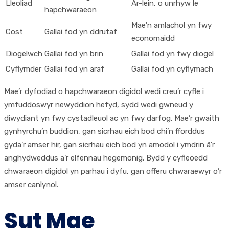
Lleoliad
Ar-lein, o unrhyw le
hapchwaraeon
Mae’n amlachol yn fwy
Cost
Gallai fod yn ddrutaf
economaidd
Diogelwch
Gallai fod yn brin
Gallai fod yn fwy diogel
Cyflymder
Gallai fod yn araf
Gallai fod yn cyflymach
Mae’r dyfodiad o hapchwaraeon digidol wedi creu’r cyfle i
ymfuddoswyr newyddion hefyd, sydd wedi gwneud y
diwydiant yn fwy cystadleuol ac yn fwy darfog. Mae’r gwaith
gynhyrchu’n buddion, gan sicrhau eich bod chi’n fforddus
gyda’r amser hir, gan sicrhau eich bod yn amodol i ymdrin â’r
anghydweddus a’r elfennau hegemonig. Bydd y cyfleoedd
chwaraeon digidol yn parhau i dyfu, gan offeru chwaraewyr o’r
amser canlynol.
Sut Mae