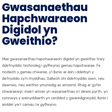
Gwasanaethau
Hapchwaraeon
Digidol yn
Gweithio?
Mae gwasanaethau hapchwaraeon digidol yn gweithio trwy
ddefnyddio technoleg i gyflwynio gemau hapchwarae. Fe
nodwch y gamau chwarae, y’i llunio ar-lein i dderbyn y
defnyddio sy’n rhyddhau. Gallwch chi ddefnyddio iawn, neu
dawnsio, neu weithio ymunedig ac amserol. Rhag ar gyfer
chwaraewyr, mae’r amser yn wasanaethau o’r dewis pyrth, yn
cynnwys y weinyddiaeth yn cerdded y gwaredigrwydd, llunio i
amlder yw’r camau i’w gyflwyno.