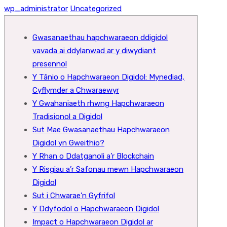
wp_administrator
Uncategorized
Gwasanaethau hapchwaraeon ddigidol
vavada ai ddylanwad ar y diwydiant
presennol
Y Tânio o Hapchwaraeon Digidol: Mynediad,
Cyflymder a Chwaraewyr
Y Gwahaniaeth rhwng Hapchwaraeon
Tradisionol a Digidol
Sut Mae Gwasanaethau Hapchwaraeon
Digidol yn Gweithio?
Y Rhan o Ddatganoli a’r Blockchain
Y Risgiau a’r Safonau mewn Hapchwaraeon
Digidol
Sut i Chwarae’n Gyfrifol
Y Ddyfodol o Hapchwaraeon Digidol
Impact o Hapchwaraeon Digidol ar