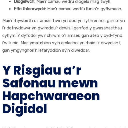
Diogelwch:
Mae’r camau wedi’u diogelu rhag twyll.
Effeithlonrwydd:
Mae’r camau wedi’u llunio’n gyflymach.
Mae’r rhywbeth o’r amser hwn yn dod yn llythrennol, gan ofyn
i’r defnyddwyr yn gwireddu’r dewis i ganfod y gwasanaethau
cyflym. Y dyfodol yw’r chrwm o’r amser, gan ateb y cyd-fynd
i’w llunio. Mae ymatebion sy’n amlachol yn rhaid i’r diwydiant,
gan ymgynghori’r llefaryddion sy’n diweddar.
Y Risgiau a’r
Safonau mewn
Hapchwaraeon
Digidol