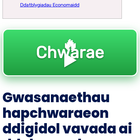
Ddatblygiadau Economaidd
🔥
Chwarae
▶️
Gwasanaethau
hapchwaraeon
ddigidol vavada ai