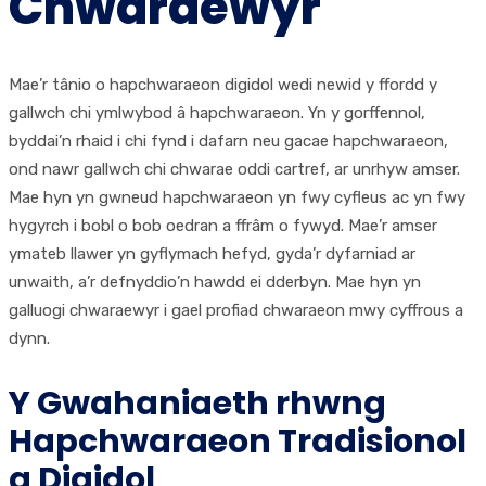
Chwaraewyr
Mae’r tânio o hapchwaraeon digidol wedi newid y ffordd y
gallwch chi ymlwybod â hapchwaraeon. Yn y gorffennol,
byddai’n rhaid i chi fynd i dafarn neu gacae hapchwaraeon,
ond nawr gallwch chi chwarae oddi cartref, ar unrhyw amser.
Mae hyn yn gwneud hapchwaraeon yn fwy cyfleus ac yn fwy
hygyrch i bobl o bob oedran a ffrâm o fywyd. Mae’r amser
ymateb llawer yn gyflymach hefyd, gyda’r dyfarniad ar
unwaith, a’r defnyddio’n hawdd ei dderbyn. Mae hyn yn
galluogi chwaraewyr i gael profiad chwaraeon mwy cyffrous a
dynn.
Y Gwahaniaeth rhwng
Hapchwaraeon Tradisionol
a Digidol