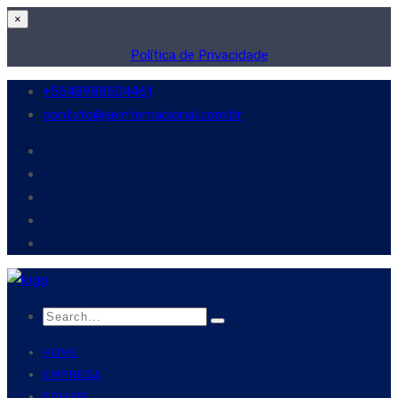
×
Política de Privacidade
+5548988504461
contato@aeinternacional.com.br
HOME
EMPRESA
EQUIPE