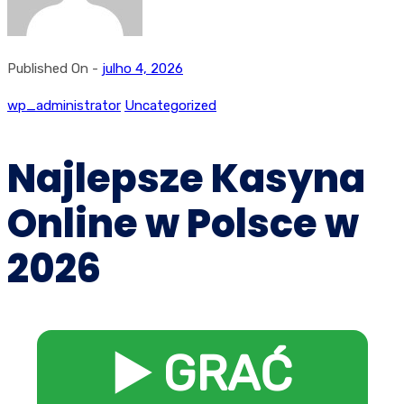
Published On -
julho 4, 2026
wp_administrator
Uncategorized
Najlepsze Kasyna
Online w Polsce w
2026
▶️ GRAĆ