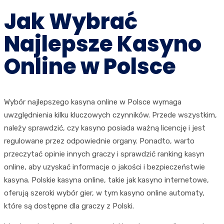
Jak Wybrać
Najlepsze Kasyno
Online w Polsce
Wybór najlepszego kasyna online w Polsce wymaga
uwzględnienia kilku kluczowych czynników. Przede wszystkim,
należy sprawdzić, czy kasyno posiada ważną licencję i jest
regulowane przez odpowiednie organy. Ponadto, warto
przeczytać opinie innych graczy i sprawdzić ranking kasyn
online, aby uzyskać informacje o jakości i bezpieczeństwie
kasyna. Polskie kasyna online, takie jak kasyno internetowe,
oferują szeroki wybór gier, w tym kasyno online automaty,
które są dostępne dla graczy z Polski.