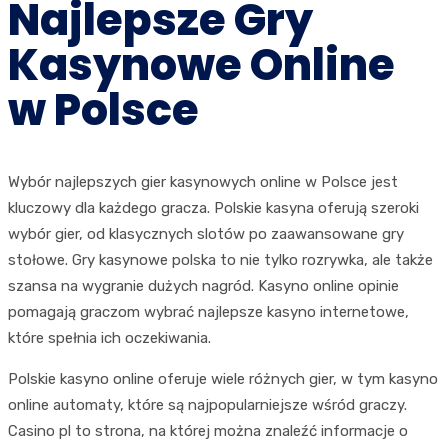
Najlepsze Gry
Kasynowe Online
w Polsce
Wybór najlepszych gier kasynowych online w Polsce jest
kluczowy dla każdego gracza. Polskie kasyna oferują szeroki
wybór gier, od klasycznych slotów po zaawansowane gry
stołowe. Gry kasynowe polska to nie tylko rozrywka, ale także
szansa na wygranie dużych nagród. Kasyno online opinie
pomagają graczom wybrać najlepsze kasyno internetowe,
które spełnia ich oczekiwania.
Polskie kasyno online oferuje wiele różnych gier, w tym kasyno
online automaty, które są najpopularniejsze wśród graczy.
Casino pl to strona, na której można znaleźć informacje o