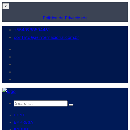
×
Política de Privacidade
+5548988504461
contato@aeinternacional.com.br
HOME
EMPRESA
EQUIPE