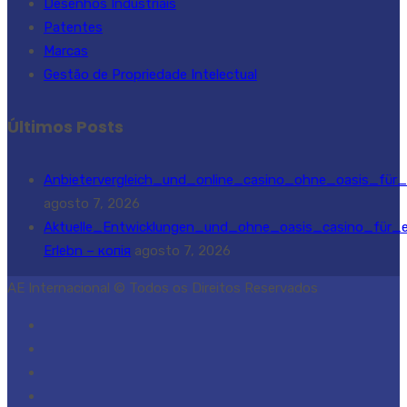
Desenhos Industriais
Patentes
Marcas
Gestão de Propriedade Intelectual
Últimos Posts
Anbietervergleich_und_online_casino_ohne_oasis_für_s
agosto 7, 2026
Aktuelle_Entwicklungen_und_ohne_oasis_casino_für_e
Erlebn – копія
agosto 7, 2026
AE Internacional © Todos os Direitos Reservados