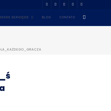
OSSOS SERVIÇOS
BLOG
CONTATO
DLA_KAŻDEGO_GRACZA
_ś
a