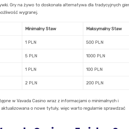
ywki. Gry na żywo to doskonała alternatywa dla tradycyjnych gie
możliwość wygranej.
Minimalny Staw
Maksymalny Staw
1 PLN
500 PLN
5 PLN
1000 PLN
1 PLN
100 PLN
2 PLN
200 PLN
ępne w Vavada Casino wraz z informacjami o minimalnych i
 aktualizowana o nowe tytuły, więc warto regularnie sprawdzać