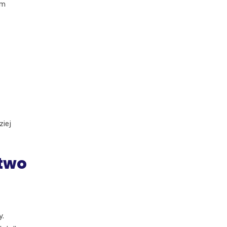
em
ziej
stwo
y.