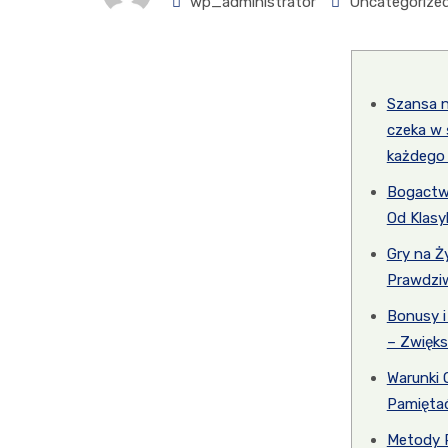
wp_administrator
Uncategorize
Szansa 
czeka w 
każdego
Bogactwo
Od Klas
Gry na Ż
Prawdzi
Bonusy i
– Zwięk
Warunki 
Pamięta
Metody P