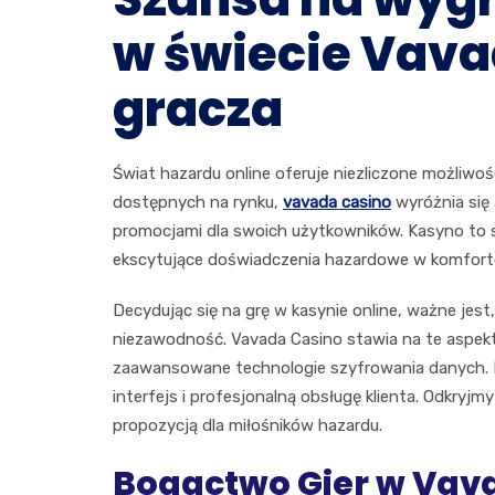
w świecie Vava
gracza
Świat hazardu online oferuje niezliczone możliwoś
dostępnych na rynku,
vavada casino
wyróżnia się 
promocjami dla swoich użytkowników. Kasyno to s
ekscytujące doświadczenia hazardowe w komfor
Decydując się na grę w kasynie online, ważne jes
niezawodność. Vavada Casino stawia na te aspek
zaawansowane technologie szyfrowania danych. D
interfejs i profesjonalną obsługę klienta. Odkryjm
propozycją dla miłośników hazardu.
Bogactwo Gier w Vav