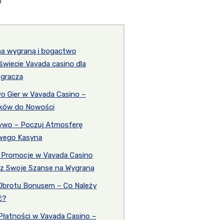
d
na wygraną i bogactwo
świecie Vavada casino dla
 gracza
 Gier w Vavada Casino –
yków do Nowości
ywo – Poczuj Atmosferę
wego Kasyna
 Promocje w Vavada Casino
sz Swoje Szanse na Wygraną
Obrotu Bonusem – Co Należy
ć?
łatności w Vavada Casino –