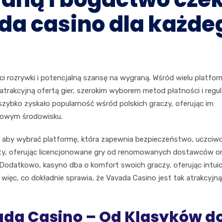
da casino dla każde
ci rozrywki i potencjalną szansę na wygraną. Wśród wielu platfor
atrakcyjną ofertą gier, szerokim wyborem metod płatności i regu
zybko zyskało popularność wśród polskich graczy, oferując im
towym środowisku.
t, aby wybrać platformę, która zapewnia bezpieczeństwo, uczciwo
ty, oferując licencjonowane gry od renomowanych dostawców o
odatkowo, kasyno dba o komfort swoich graczy, oferując intui
y więc, co dokładnie sprawia, że Vavada Casino jest tak atrakcyjną
ada Casino – Od Klasyków d