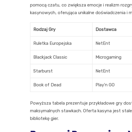
pomocą czatu, co zwiększa emocje i realizm rozgr
kasynowych, oferująca unikalne doświadczenia i 
Rodzaj Gry
Dostawca
Ruletka Europejska
NetEnt
Blackjack Classic
Microgaming
Starburst
NetEnt
Book of Dead
Play'n GO
Powyższa tabela prezentuje przykładowe gry dost
maksymalnych stawkach. Oferta kasyna jest stale
bibliotekę gier.