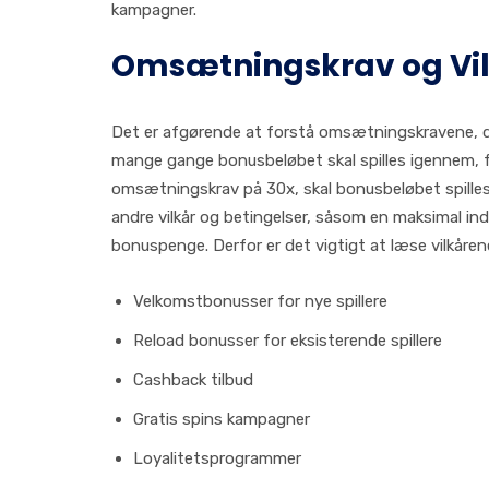
kampagner.
Omsætningskrav og Vi
Det er afgørende at forstå omsætningskravene, 
mange gange bonusbeløbet skal spilles igennem, f
omsætningskrav på 30x, skal bonusbeløbet spille
andre vilkår og betingelser, såsom en maksimal ind
bonuspenge. Derfor er det vigtigt at læse vilkåre
Velkomstbonusser for nye spillere
Reload bonusser for eksisterende spillere
Cashback tilbud
Gratis spins kampagner
Loyalitetsprogrammer