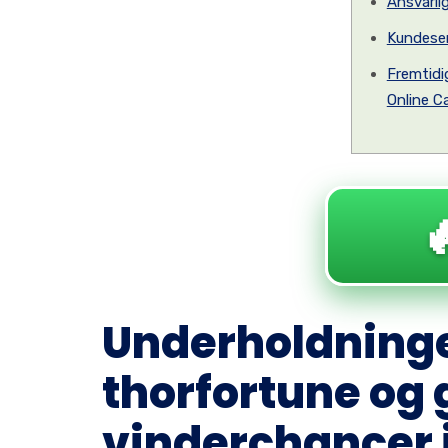
Ansvarlig
Kundeser
Fremtidi
Online C

Underholdninge
thorfortune og 
vinderchancer 