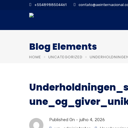
+5548988504461
contato@aeinternacional.c
Blog Elements
HOME
UNCATEGORIZED
UNDERHOLDNINGE
Underholdningen_s
une_og_giver_uni
Published On -
julho 4, 2026