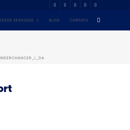
OSSOS SERVIÇOS
BLOG
CONTATO
INDERCHANCER_I_DA
ort