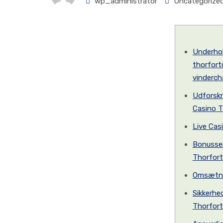
wp_administrator
Uncategorize
Underhol
thorfort
vinderch
Udforskn
Casino T
Live Cas
Bonusse
Thorfor
Omsætnin
Sikkerhe
Thorfor