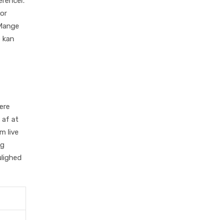
erencer.
for
 Mange
e kan
ere
 af at
m live
og
ulighed