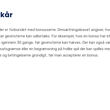
lkår
der er forbundet med bonusserne. Omsætningskravet angiver, hv
ør gevinsterne kan udbetales. For eksempel, hvis en bonus har e
s igennem 30 gange, før gevinsterne kan hæves. Der kan også v
satsgrænse eller en begrænsning på hvilke spil der kan spilles m
ne og betingelserne grundigt, før man accepterer en bonus.