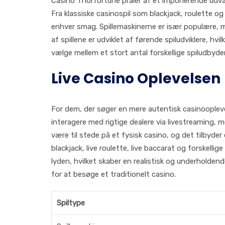
Casino Thorfortune praler af et imponerende udvalg
Fra klassiske casinospil som blackjack, roulette og
enhver smag. Spillemaskinerne er især populære, 
af spillene er udviklet af førende spiludviklere, hvi
vælge mellem et stort antal forskellige spiludbydere
Live Casino Oplevelsen
For dem, der søger en mere autentisk casinooplevel
interagere med rigtige dealere via livestreaming, me
være til stede på et fysisk casino, og det tilbyder 
blackjack, live roulette, live baccarat og forskellig
lyden, hvilket skaber en realistisk og underholden
for at besøge et traditionelt casino.
Spiltype