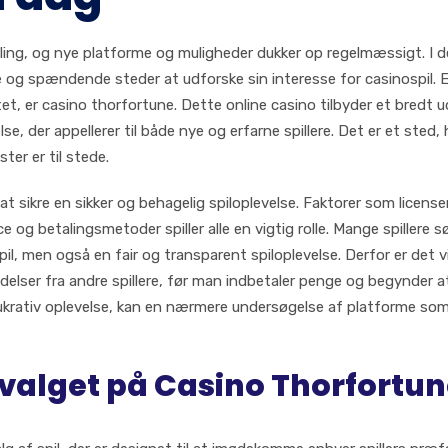
kling, og nye platforme og muligheder dukker op regelmæssigt. I 
ige og spændende steder at udforske sin interesse for casinospil. 
tet, er
casino thorfortune
. Dette online casino tilbyder et bredt u
se, der appellerer til både nye og erfarne spillere. Det er et sted,
er er til stede.
t sikre en sikker og behagelig spiloplevelse. Faktorer som license
e og betalingsmetoder spiller alle en vigtig rolle. Mange spillere s
pil, men også en fair og transparent spiloplevelse. Derfor er det v
er fra andre spillere, før man indbetaler penge og begynder at 
ukrativ oplevelse, kan en nærmere undersøgelse af platforme so
dvalget på Casino Thorfortu