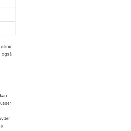
sikrer,
te også
 kan
nusser
byder
ns