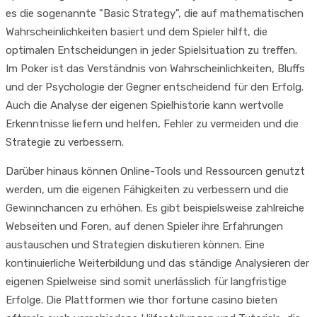
es die sogenannte "Basic Strategy", die auf mathematischen
Wahrscheinlichkeiten basiert und dem Spieler hilft, die
optimalen Entscheidungen in jeder Spielsituation zu treffen.
Im Poker ist das Verständnis von Wahrscheinlichkeiten, Bluffs
und der Psychologie der Gegner entscheidend für den Erfolg.
Auch die Analyse der eigenen Spielhistorie kann wertvolle
Erkenntnisse liefern und helfen, Fehler zu vermeiden und die
Strategie zu verbessern.
Darüber hinaus können Online-Tools und Ressourcen genutzt
werden, um die eigenen Fähigkeiten zu verbessern und die
Gewinnchancen zu erhöhen. Es gibt beispielsweise zahlreiche
Webseiten und Foren, auf denen Spieler ihre Erfahrungen
austauschen und Strategien diskutieren können. Eine
kontinuierliche Weiterbildung und das ständige Analysieren der
eigenen Spielweise sind somit unerlässlich für langfristige
Erfolge. Die Plattformen wie thor fortune casino bieten