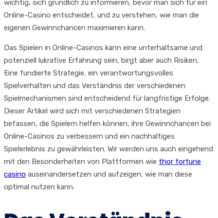
wichtig, sich gründlich zu informieren, bevor man sich für ein
Online-Casino entscheidet, und zu verstehen, wie man die
eigenen Gewinnchancen maximieren kann.
Das Spielen in Online-Casinos kann eine unterhaltsame und
potenziell lukrative Erfahrung sein, birgt aber auch Risiken.
Eine fundierte Strategie, ein verantwortungsvolles
Spielverhalten und das Verständnis der verschiedenen
Spielmechanismen sind entscheidend für langfristige Erfolge.
Dieser Artikel wird sich mit verschiedenen Strategien
befassen, die Spielern helfen können, ihre Gewinnchancen bei
Online-Casinos zu verbessern und ein nachhaltiges
Spielerlebnis zu gewährleisten. Wir werden uns auch eingehend
mit den Besonderheiten von Plattformen wie
thor fortune
casino
auseinandersetzen und aufzeigen, wie man diese
optimal nutzen kann.