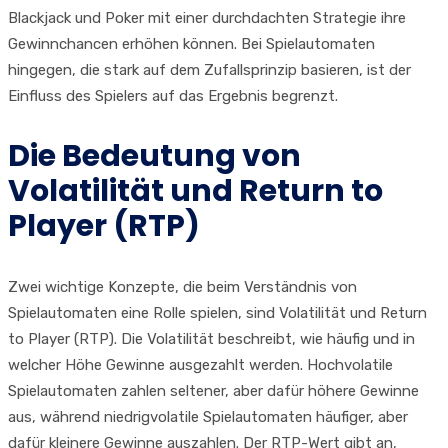
Blackjack und Poker mit einer durchdachten Strategie ihre
Gewinnchancen erhöhen können. Bei Spielautomaten
hingegen, die stark auf dem Zufallsprinzip basieren, ist der
Einfluss des Spielers auf das Ergebnis begrenzt.
Die Bedeutung von
Volatilität und Return to
Player (RTP)
Zwei wichtige Konzepte, die beim Verständnis von
Spielautomaten eine Rolle spielen, sind Volatilität und Return
to Player (RTP). Die Volatilität beschreibt, wie häufig und in
welcher Höhe Gewinne ausgezahlt werden. Hochvolatile
Spielautomaten zahlen seltener, aber dafür höhere Gewinne
aus, während niedrigvolatile Spielautomaten häufiger, aber
dafür kleinere Gewinne auszahlen. Der RTP-Wert gibt an,