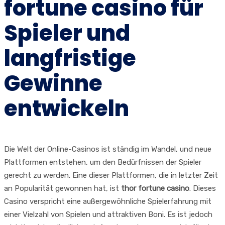
fortune casino für
Spieler und
langfristige
Gewinne
entwickeln
Die Welt der Online-Casinos ist ständig im Wandel, und neue
Plattformen entstehen, um den Bedürfnissen der Spieler
gerecht zu werden. Eine dieser Plattformen, die in letzter Zeit
an Popularität gewonnen hat, ist
thor fortune casino
. Dieses
Casino verspricht eine außergewöhnliche Spielerfahrung mit
einer Vielzahl von Spielen und attraktiven Boni. Es ist jedoch