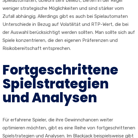
Spielautomaten, obwohl sehr beliebt, bieten in der Regel
weniger strategische Möglichkeiten und sind stärker vom
Zufall abhängig. Allerdings gibt es auch bei Spielautomaten
Unterschiede in Bezug auf Volatilität und RTP-Wert, die bei
der Auswahl berücksichtigt werden sollten. Man sollte sich auf
Spiele konzentrieren, die den eigenen Präferenzen und
Risikobereitschaft entsprechen.
Fortgeschrittene
Spielstrategien
und Analysen
Für erfahrene Spieler, die ihre Gewinnchancen weiter
optimieren möchten, gibt es eine Reihe von fortgeschrittenen
Spielstrategien und Analysen. Im Blackjack beispielsweise gibt