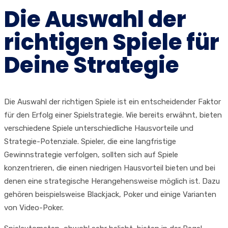
Die Auswahl der
richtigen Spiele für
Deine Strategie
Die Auswahl der richtigen Spiele ist ein entscheidender Faktor
für den Erfolg einer Spielstrategie. Wie bereits erwähnt, bieten
verschiedene Spiele unterschiedliche Hausvorteile und
Strategie-Potenziale. Spieler, die eine langfristige
Gewinnstrategie verfolgen, sollten sich auf Spiele
konzentrieren, die einen niedrigen Hausvorteil bieten und bei
denen eine strategische Herangehensweise möglich ist. Dazu
gehören beispielsweise Blackjack, Poker und einige Varianten
von Video-Poker.