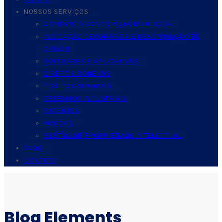
NOSSOS SERVIÇOS
COMBATE À CONCORRÊNCIA DESLEAL
INDICAÇÃO GEOGRÁFICA E DENOMINAÇÃO DE
ORIGEM
SOFTWARES E APLICATIVOS
DIREITOS CONEXOS
DIREITOS AUTORAIS
DESENHOS INDUSTRIAIS
PATENTES
MARCAS
GESTÃO DE PROPRIEDADE INTELECTUAL
BLOG
CONTATO
Blog Elements