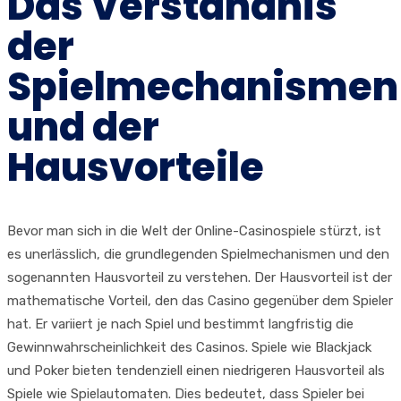
Das Verständnis
der
Spielmechanismen
und der
Hausvorteile
Bevor man sich in die Welt der Online-Casinospiele stürzt, ist
es unerlässlich, die grundlegenden Spielmechanismen und den
sogenannten Hausvorteil zu verstehen. Der Hausvorteil ist der
mathematische Vorteil, den das Casino gegenüber dem Spieler
hat. Er variiert je nach Spiel und bestimmt langfristig die
Gewinnwahrscheinlichkeit des Casinos. Spiele wie Blackjack
und Poker bieten tendenziell einen niedrigeren Hausvorteil als
Spiele wie Spielautomaten. Dies bedeutet, dass Spieler bei