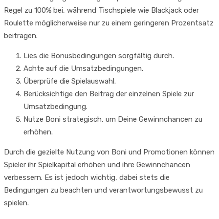
Regel zu 100% bei, während Tischspiele wie Blackjack oder
Roulette möglicherweise nur zu einem geringeren Prozentsatz
beitragen.
Lies die Bonusbedingungen sorgfältig durch.
Achte auf die Umsatzbedingungen.
Überprüfe die Spielauswahl.
Berücksichtige den Beitrag der einzelnen Spiele zur
Umsatzbedingung.
Nutze Boni strategisch, um Deine Gewinnchancen zu
erhöhen.
Durch die gezielte Nutzung von Boni und Promotionen können
Spieler ihr Spielkapital erhöhen und ihre Gewinnchancen
verbessern. Es ist jedoch wichtig, dabei stets die
Bedingungen zu beachten und verantwortungsbewusst zu
spielen.