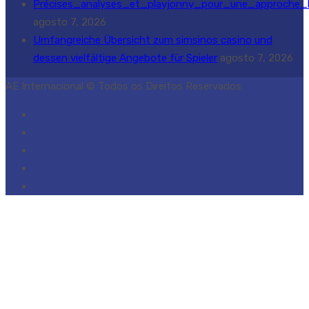
Précises_analyses_et_playjonny_pour_une_approche_l
agosto 7, 2026
Umfangreiche Übersicht zum simsinos casino und
dessen vielfältige Angebote für Spieler
agosto 7, 2026
AE Internacional © Todos os Direitos Reservados