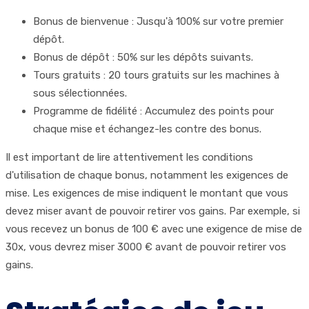
Bonus de bienvenue : Jusqu'à 100% sur votre premier
dépôt.
Bonus de dépôt : 50% sur les dépôts suivants.
Tours gratuits : 20 tours gratuits sur les machines à
sous sélectionnées.
Programme de fidélité : Accumulez des points pour
chaque mise et échangez-les contre des bonus.
Il est important de lire attentivement les conditions
d'utilisation de chaque bonus, notamment les exigences de
mise. Les exigences de mise indiquent le montant que vous
devez miser avant de pouvoir retirer vos gains. Par exemple, si
vous recevez un bonus de 100 € avec une exigence de mise de
30x, vous devrez miser 3000 € avant de pouvoir retirer vos
gains.