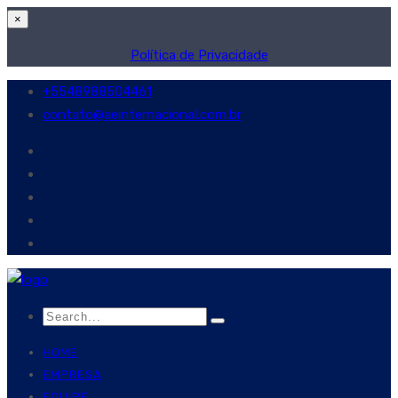
×
Política de Privacidade
+5548988504461
contato@aeinternacional.com.br
HOME
EMPRESA
EQUIPE