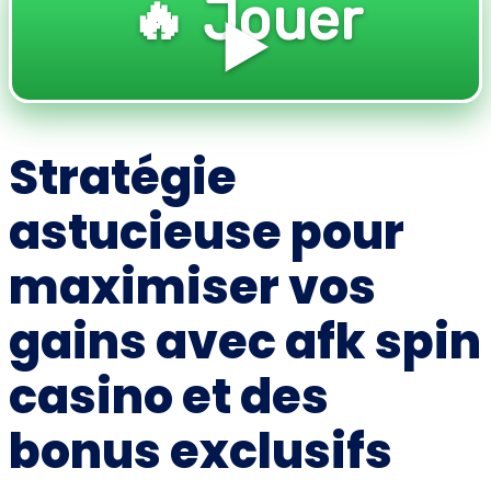
🔥 Jouer
▶️
Stratégie
astucieuse pour
maximiser vos
gains avec afk spin
casino et des
bonus exclusifs