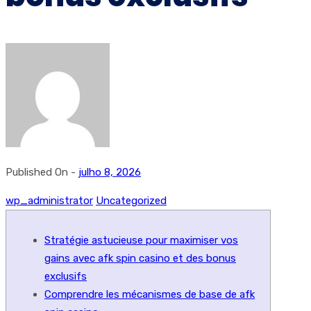
Published On -
julho 8, 2026
wp_administrator
Uncategorized
Stratégie astucieuse pour maximiser vos
gains avec afk spin casino et des bonus
exclusifs
Comprendre les mécanismes de base de afk