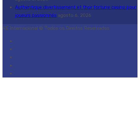
Authentique divertissement et thor fortune casino pour
joueurs passionnés
agosto 6, 2026
AE Internacional © Todos os Direitos Reservados