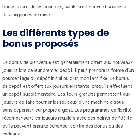
bonus avant de les accepter, car ils sont souvent soumis à
des exigences de mise.
Les différents types de
bonus proposés
Le bonus de bienvenue est généralement offert aux nouveaux
joueurs lors de leur premier dépôt. Il peut prendre la forme d'un
pourcentage du dépôt initial ou d'un montant fixe. Le bonus
de dépôt est offert aux joueurs existants lorsqu'ils effectuent
un dépôt supplémentaire. Les tours gratuits permettent aux
joueurs de faire tourner les rouleaux d'une machine à sous
sans dépenser leur propre argent. Les programmes de fidélité
récompensent les joueurs réguliers avec des points de fidélité
qu'ils peuvent ensuite échanger contre des bonus ou des
cadeaux.