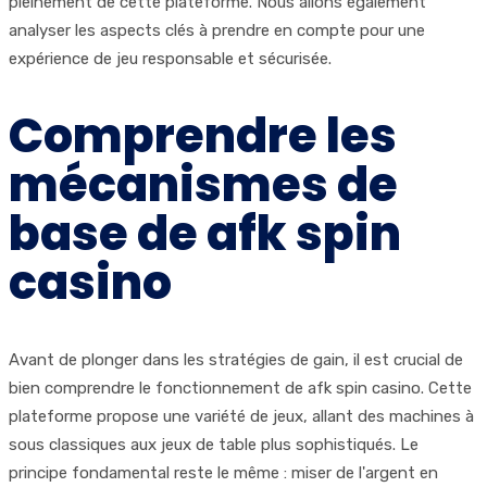
pleinement de cette plateforme. Nous allons également
analyser les aspects clés à prendre en compte pour une
expérience de jeu responsable et sécurisée.
Comprendre les
mécanismes de
base de afk spin
casino
Avant de plonger dans les stratégies de gain, il est crucial de
bien comprendre le fonctionnement de afk spin casino. Cette
plateforme propose une variété de jeux, allant des machines à
sous classiques aux jeux de table plus sophistiqués. Le
principe fondamental reste le même : miser de l'argent en