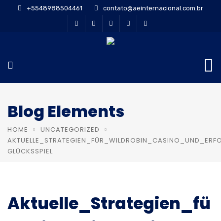
+5548988504461
contato@aeinternacional.com.br
Blog Elements
HOME
UNCATEGORIZED
AKTUELLE_STRATEGIEN_FÜR_WILDROBIN_CASINO_UND_ERFO
GLÜCKSSPIEL
Aktuelle_Strategien_fü