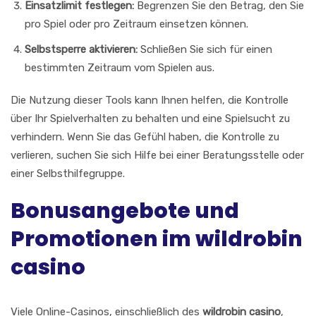
Einsatzlimit festlegen:
Begrenzen Sie den Betrag, den Sie
pro Spiel oder pro Zeitraum einsetzen können.
Selbstsperre aktivieren:
Schließen Sie sich für einen
bestimmten Zeitraum vom Spielen aus.
Die Nutzung dieser Tools kann Ihnen helfen, die Kontrolle
über Ihr Spielverhalten zu behalten und eine Spielsucht zu
verhindern. Wenn Sie das Gefühl haben, die Kontrolle zu
verlieren, suchen Sie sich Hilfe bei einer Beratungsstelle oder
einer Selbsthilfegruppe.
Bonusangebote und
Promotionen im wildrobin
casino
Viele Online-Casinos, einschließlich des
wildrobin casino
,