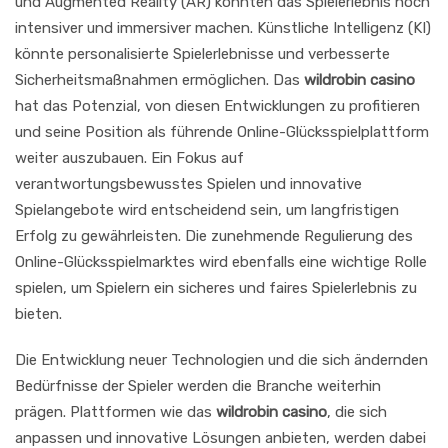
und Augmented Reality (AR) könnten das Spielerlebnis noch
intensiver und immersiver machen. Künstliche Intelligenz (KI)
könnte personalisierte Spielerlebnisse und verbesserte
Sicherheitsmaßnahmen ermöglichen. Das
wildrobin casino
hat das Potenzial, von diesen Entwicklungen zu profitieren
und seine Position als führende Online-Glücksspielplattform
weiter auszubauen. Ein Fokus auf
verantwortungsbewusstes Spielen und innovative
Spielangebote wird entscheidend sein, um langfristigen
Erfolg zu gewährleisten. Die zunehmende Regulierung des
Online-Glücksspielmarktes wird ebenfalls eine wichtige Rolle
spielen, um Spielern ein sicheres und faires Spielerlebnis zu
bieten.
Die Entwicklung neuer Technologien und die sich ändernden
Bedürfnisse der Spieler werden die Branche weiterhin
prägen. Plattformen wie das
wildrobin casino
, die sich
anpassen und innovative Lösungen anbieten, werden dabei