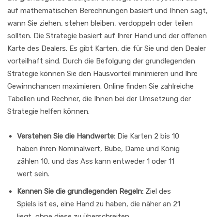
auf mathematischen Berechnungen basiert und Ihnen sagt,
wann Sie ziehen, stehen bleiben, verdoppeln oder teilen
sollten. Die Strategie basiert auf Ihrer Hand und der offenen
Karte des Dealers. Es gibt Karten, die für Sie und den Dealer
vorteilhaft sind. Durch die Befolgung der grundlegenden
Strategie können Sie den Hausvorteil minimieren und Ihre
Gewinnchancen maximieren. Online finden Sie zahlreiche
Tabellen und Rechner, die Ihnen bei der Umsetzung der
Strategie helfen können.
Verstehen Sie die Handwerte:
Die Karten 2 bis 10
haben ihren Nominalwert, Bube, Dame und König
zählen 10, und das Ass kann entweder 1 oder 11
wert sein.
Kennen Sie die grundlegenden Regeln:
Ziel des
Spiels ist es, eine Hand zu haben, die näher an 21
liegt, ohne diese zu überschreiten.