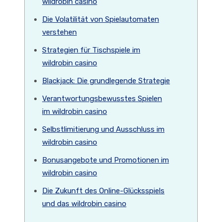
wildrobin casino
Die Volatilität von Spielautomaten
verstehen
Strategien für Tischspiele im
wildrobin casino
Blackjack: Die grundlegende Strategie
Verantwortungsbewusstes Spielen
im wildrobin casino
Selbstlimitierung und Ausschluss im
wildrobin casino
Bonusangebote und Promotionen im
wildrobin casino
Die Zukunft des Online-Glücksspiels
und das wildrobin casino