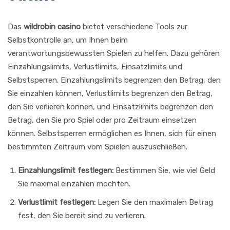
Das
wildrobin casino
bietet verschiedene Tools zur
Selbstkontrolle an, um Ihnen beim
verantwortungsbewussten Spielen zu helfen. Dazu gehören
Einzahlungslimits, Verlustlimits, Einsatzlimits und
Selbstsperren. Einzahlungslimits begrenzen den Betrag, den
Sie einzahlen können, Verlustlimits begrenzen den Betrag,
den Sie verlieren können, und Einsatzlimits begrenzen den
Betrag, den Sie pro Spiel oder pro Zeitraum einsetzen
können. Selbstsperren ermöglichen es Ihnen, sich für einen
bestimmten Zeitraum vom Spielen auszuschließen.
Einzahlungslimit festlegen:
Bestimmen Sie, wie viel Geld
Sie maximal einzahlen möchten.
Verlustlimit festlegen:
Legen Sie den maximalen Betrag
fest, den Sie bereit sind zu verlieren.