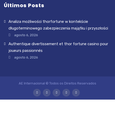
Últimos Posts
Analiza możliwości thorfortune w kontekście
długoterminowego zabezpieczenia majątku i przyszłości
agosto 6, 2026
Authentique divertissement et thor fortune casino pour
joueurs passionnés
agosto 6, 2026
AE Internacional © Todos os Direitos Reservados