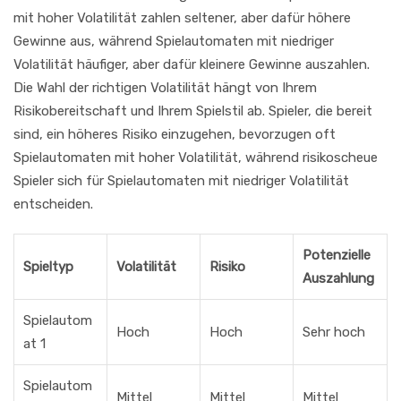
mit hoher Volatilität zahlen seltener, aber dafür höhere
Gewinne aus, während Spielautomaten mit niedriger
Volatilität häufiger, aber dafür kleinere Gewinne auszahlen.
Die Wahl der richtigen Volatilität hängt von Ihrem
Risikobereitschaft und Ihrem Spielstil ab. Spieler, die bereit
sind, ein höheres Risiko einzugehen, bevorzugen oft
Spielautomaten mit hoher Volatilität, während risikoscheue
Spieler sich für Spielautomaten mit niedriger Volatilität
entscheiden.
Potenzielle
Spieltyp
Volatilität
Risiko
Auszahlung
Spielautom
Hoch
Hoch
Sehr hoch
at 1
Spielautom
Mittel
Mittel
Mittel